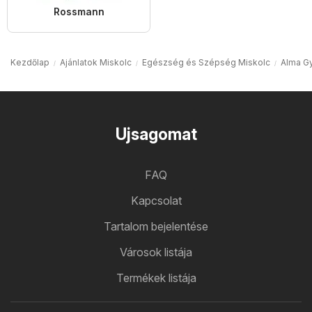
Rossmann
Kezdőlap
Ajánlatok Miskolc
Egészség és Szépség Miskolc
Alma G
Ujsagomat
FAQ
Kapcsolat
Tartalom bejelentése
Városok listája
Termékek listája