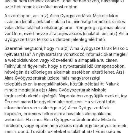
akciók nem tartanak örökké, tehát ne habozzon, használja ki
az e heti remek akciókat most rögtön.
A szórólapon, ami a(z) Alma Gyógyszertárak Miskolc lakói
számára kínált ajánlatait mutatja be, minőségi termékek széles
választéka található elsőrangú áron. Rengeteg izgalmas akció
vár Önre, ezért nézze át a teljes akciós kínálatot, ami a(z) Alma
Gyógyszertárak Miskolc üzletben jelenleg elérhető.
Szeretné megtudni, hogy mi a(z) Alma Gyógyszertárak Miskolc
nyitvatartása? A nyitvatartásra vonatkozó információkat megleli
a weboldalunkon vagy közvetlenül a
almapatika.hu
címen.
Felhívjuk rá figyelmét, hogy a nyitvatartási idő ünnepnapokon,
hétvégén és különleges alkalmak esetében eltérő lehet. A(z)
Alma Gyógyszertárak üzletei más magyarországi
településeken is megtalálhatóak, köztük például itt: Nálunk
mindig megtalálja a(z) Alma Gyógyszertárak Miskolc
legfrissebb akciós újságját. Naponta összegyűjtjük ezeket, így
Ön nem marad le egyetlen akcióról sem. Ha viszont több
információra van szüksége a(z) Alma Gyógyszertárak
kapcsán, érdemes felkeresni a hivatalos
almapatika.hu
weboldalt. Ha nincs Alma Gyógyszertárak áruház Miskolc
területén, vagy éppen nem akciós náluk egy bizonyos termék,
semmi gond. További üzleteket is találhat a(z)
Egészség és