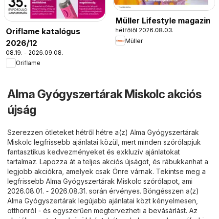
Müller Lifestyle magazin
Oriflame katalógus
hétfőtől 2026.08.03.
Müller
2026/12
08.19. - 2026.09.08.
Oriflame
Alma Gyógyszertárak Miskolc akciós
újság
Szerezzen ötleteket hétről hétre a(z) Alma Gyógyszertárak
Miskolc legfrissebb ajánlatai közül, mert minden szórólapjuk
fantasztikus kedvezményeket és exkluzív ajánlatokat
tartalmaz. Lapozza át a teljes akciós újságot, és rábukkanhat a
legjobb akciókra, amelyek csak Önre várnak. Tekintse meg a
legfrissebb Alma Gyógyszertárak Miskolc szórólapot, ami
2026.08.01. - 2026.08.31. során érvényes. Böngésszen a(z)
Alma Gyógyszertárak legújabb ajánlatai közt kényelmesen,
otthonról - és egyszerűen megtervezheti a bevásárlást. Az