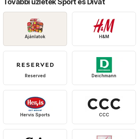
További üzletek Sport és Divat
Ajánlatok
H&M
Reserved
Deichmann
Hervis Sports
CCC