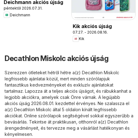
Deichmann akciós újság
péntektől 2026.07.31.
Deichmann
Kik akciós újság
07.27. - 2026.08.16.
Kik
Decathlon Miskolc akciós újság
Szerezzen ötleteket hétről hétre a(z) Decathlon Miskolc
legfrissebb ajánlatai közül, mert minden szórólapjuk
fantasztikus kedvezményeket és exkluzív ajánlatokat
tartalmaz. Lapozza át a teljes akciós újságot, és rábukkanhat a
legjobb akciókra, amelyek csak Önre várnak. A legújabb
akciós újság 2026.08.01. kezdettel érvényes. Ne szalassza el
a(z) Decathlon Miskolc által 5 oldalon kínált legfrissebb
akciókat. Online szórólapok segítségével sokkal egyszerűbb a
bevásárlás. Tekintse át praktikusan, otthonról a(z) Decathlon
árengedményeit, és tervezze meg a vásárlást hatékonyan és
kényelmesen.