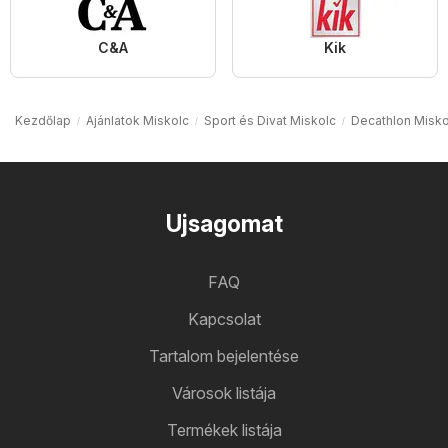
C&A
Kik
Kezdőlap
Ajánlatok Miskolc
Sport és Divat Miskolc
Decathlon Misko
Ujsagomat
FAQ
Kapcsolat
Tartalom bejelentése
Városok listája
Termékek listája