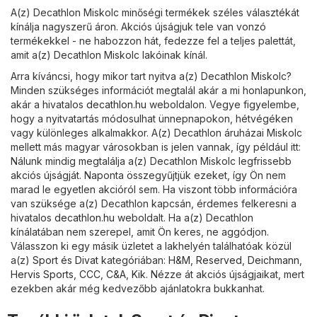
A(z) Decathlon Miskolc minőségi termékek széles választékát
kínálja nagyszerű áron. Akciós újságjuk tele van vonzó
termékekkel - ne habozzon hát, fedezze fel a teljes palettát,
amit a(z) Decathlon Miskolc lakóinak kínál.
Arra kíváncsi, hogy mikor tart nyitva a(z) Decathlon Miskolc?
Minden szükséges információt megtalál akár a mi honlapunkon,
akár a hivatalos
decathlon.hu
weboldalon. Vegye figyelembe,
hogy a nyitvatartás módosulhat ünnepnapokon, hétvégéken
vagy különleges alkalmakkor. A(z) Decathlon áruházai Miskolc
mellett más magyar városokban is jelen vannak, így például itt:
Nálunk mindig megtalálja a(z) Decathlon Miskolc legfrissebb
akciós újságját. Naponta összegyűjtjük ezeket, így Ön nem
marad le egyetlen akcióról sem. Ha viszont több információra
van szüksége a(z) Decathlon kapcsán, érdemes felkeresni a
hivatalos
decathlon.hu
weboldalt. Ha a(z) Decathlon
kínálatában nem szerepel, amit Ön keres, ne aggódjon.
Válasszon ki egy másik üzletet a lakhelyén találhatóak közül
a(z)
Sport és Divat
kategóriában:
H&M
,
Reserved
,
Deichmann
,
Hervis Sports
,
CCC
,
C&A
,
Kik
. Nézze át akciós újságjaikat, mert
ezekben akár még kedvezőbb ajánlatokra bukkanhat.