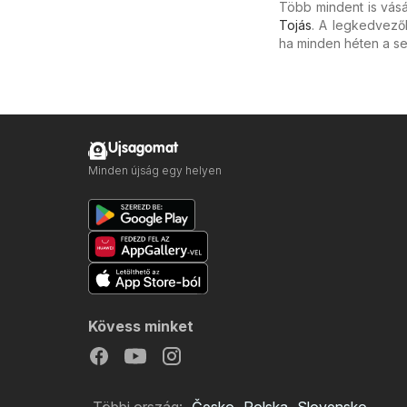
Több mindent is vásá
Tojás
. A legkedvező
ha minden héten a se
Ujsagomat
Minden újság egy helyen
Kövess minket