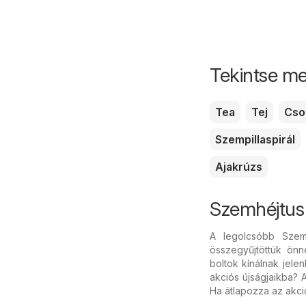
Tekintse me
Tea
Tej
Cso
Szempillaspirál
Ajakrúzs
Szemhéjtus
A legolcsóbb Szem
összegyűjtöttük önn
boltok kínálnak jele
akciós újságjaikba? 
Ha átlapozza az akci