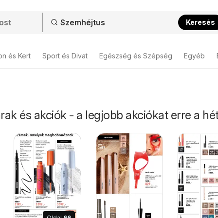
Keresés
on és Kert
Sport és Divat
Egészség és Szépség
Egyéb
ak és akciók - a legjobb akciókat erre a hét
Oldal
66