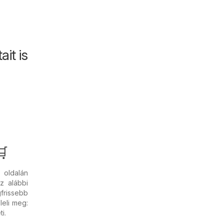
it is
🛒
oldalán
z alábbi
gfrissebb
leli meg:
i.