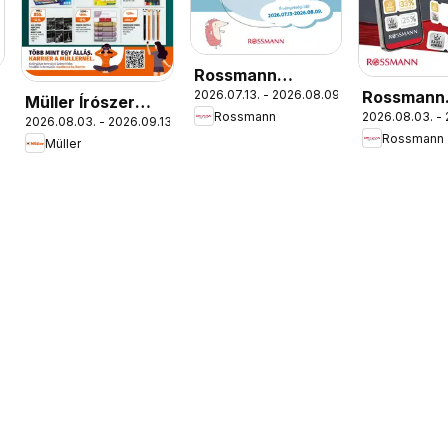
Rossmann
Rossmann
2026.07.13. - 2026.08.09.
Babaprogram
Müller Írószer
Rossmann
2026.08.03. - 
Szórólap
2026.08.03. - 2026.09.13.
ajánlatok
Rossmann
Müller