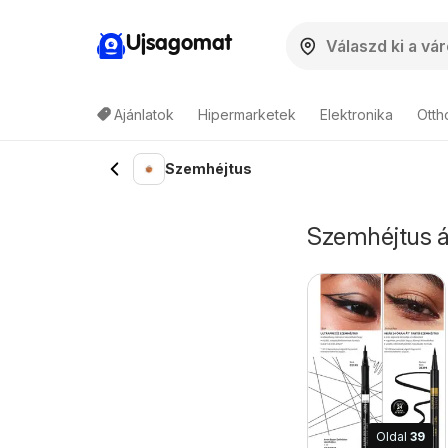
Ujsagomat
Ajánlatok
Hipermarketek
Elektronika
Otth
Szemhéjtus
Szemhéjtus ár
Oldal
39