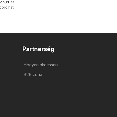
ghurt
és
pórolhat,
Partnerség
Hogyan hirdessen
B2B zóna