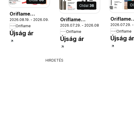
Ol
Oldal
36
Oriflame
1.
Oriflame
Oriflame
2026.08.19. - 2026.09.08.
katalógus
2026.07.29. -
2026.07.29. - 2026.08.18.
katalógu
katalógus
Oriflame
2026/12
Oriflame
Oriflame
Újság ár
2026/11
2026/11
Újság á
Újság ár
HIRDETÉS