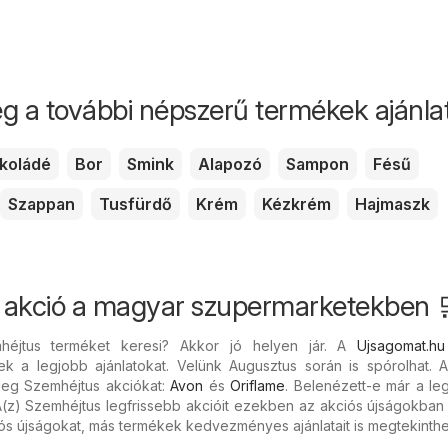
g a további népszerű termékek ajánlata
koládé
Bor
Smink
Alapozó
Sampon
Fésű
Szappan
Tusfürdő
Krém
Kézkrém
Hajmaszk
 akció a magyar szupermarketekben 
héjtus terméket keresi? Akkor jó helyen jár. A
Ujsagomat.hu
ek a legjobb ajánlatokat. Velünk Augusztus során is spórolhat. A
nleg Szemhéjtus akciókat:
Avon
és
Oriflame
. Belenézett-e már a le
A(z) Szemhéjtus legfrissebb akcióit ezekben az akciós újságokban 
ós újságokat, más termékek kedvezményes ajánlatait is megtekinthet