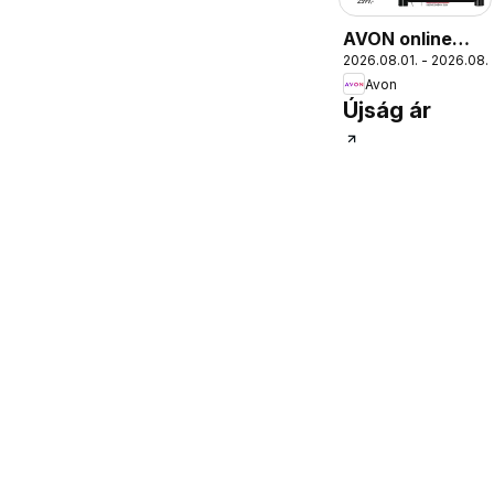
AVON online
2026.08.01. - 2026.08.3
katalógus 2026
Avon
augusztusi
Újság ár