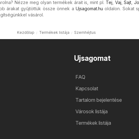
rolna? Nézze meg olyan termékek árait is, mint pl.
Tej
,
Vaj
,
Sajt
,
Jo
bb árakat gyűjtöttük össze önnek a
Ujsagomat.hu
oldalon. Sokat s
gítségünkkel vásárol.
Kezdőlap
Termékek listája
Szemhéjtus
Ujsagomat
FAQ
Kapcsolat
Tartalom bejelentése
Városok listája
Termékek listája