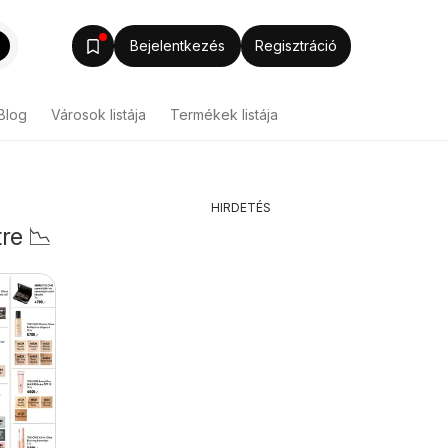
Bejelentkezés
Regisztráció
Blog
Városok listája
Termékek listája
HIRDETÉS
re 📉