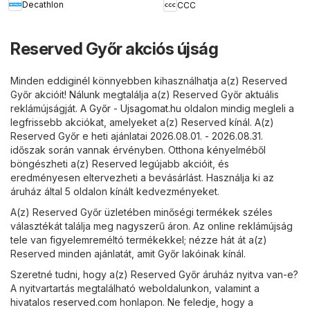
Decathlon
CCC
Reserved Győr akciós újság
Minden eddiginél könnyebben kihasználhatja a(z) Reserved
Győr akcióit! Nálunk megtalálja a(z) Reserved Győr aktuális
reklámújságját. A
Győr - Ujsagomat.hu
oldalon mindig megleli a
legfrissebb akciókat, amelyeket a(z) Reserved kínál. A(z)
Reserved Győr e heti ajánlatai 2026.08.01. - 2026.08.31.
időszak során vannak érvényben. Otthona kényelméből
böngészheti a(z) Reserved legújabb akcióit, és
eredményesen eltervezheti a bevásárlást. Használja ki az
áruház által 5 oldalon kínált kedvezményeket.
A(z) Reserved Győr üzletében minőségi termékek széles
választékát találja meg nagyszerű áron. Az online reklámújság
tele van figyelemreméltó termékekkel; nézze hát át a(z)
Reserved minden ajánlatát, amit Győr lakóinak kínál.
Szeretné tudni, hogy a(z) Reserved Győr áruház nyitva van-e?
A nyitvartartás megtalálható weboldalunkon, valamint a
hivatalos
reserved.com
honlapon. Ne feledje, hogy a