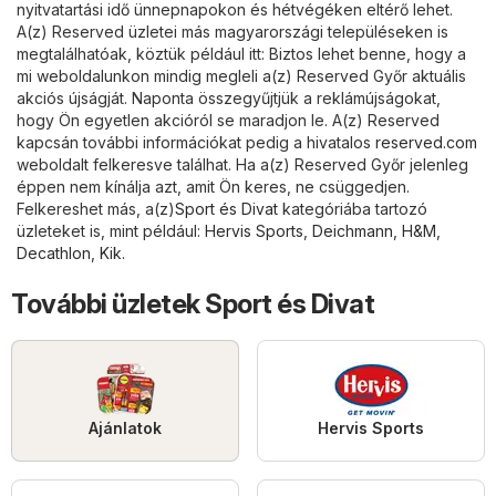
nyitvatartási idő ünnepnapokon és hétvégéken eltérő lehet.
A(z) Reserved üzletei más magyarországi településeken is
megtalálhatóak, köztük például itt: Biztos lehet benne, hogy a
mi weboldalunkon mindig megleli a(z) Reserved Győr aktuális
akciós újságját. Naponta összegyűjtjük a reklámújságokat,
hogy Ön egyetlen akcióról se maradjon le. A(z) Reserved
kapcsán további információkat pedig a hivatalos
reserved.com
weboldalt felkeresve találhat. Ha a(z) Reserved Győr jelenleg
éppen nem kínálja azt, amit Ön keres, ne csüggedjen.
Felkereshet más, a(z)
Sport és Divat
kategóriába tartozó
üzleteket is, mint például:
Hervis Sports
,
Deichmann
,
H&M
,
Decathlon
,
Kik
.
További üzletek Sport és Divat
Ajánlatok
Hervis Sports