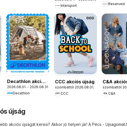
újság
Reserved
Intersport
Decathlon akciós
CCC akciós újság
C&A akció
2026.08.01. - 2026.08.31.
szombattól 2026.08.01.
szombattól 20
újság
Decathlon
CCC
C&A
iós újság
sebb akciós újságát keresi? Akkor jó helyen jár! A
Pécs - Ujsagomat.