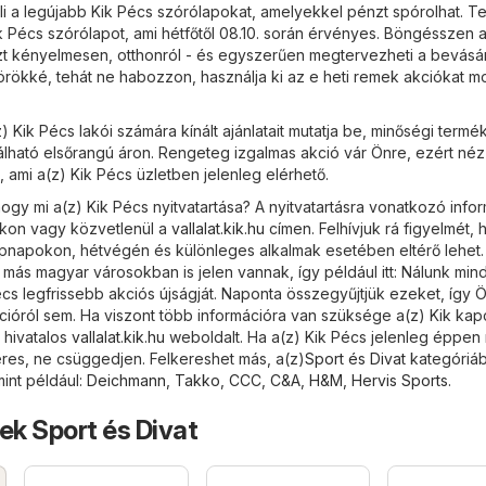
li a legújabb Kik Pécs szórólapokat, amelyekkel pénzt spórolhat. Te
k Pécs szórólapot, ami hétfőtől 08.10. során érvényes. Böngésszen a
özt kényelmesen, otthonról - és egyszerűen megtervezheti a bevásár
örökké, tehát ne habozzon, használja ki az e heti remek akciókat m
) Kik Pécs lakói számára kínált ajánlatait mutatja be, minőségi termé
lálható elsőrangú áron. Rengeteg izgalmas akció vár Önre, ezért néz
t, ami a(z) Kik Pécs üzletben jelenleg elérhető.
ogy mi a(z) Kik Pécs nyitvatartása? A nyitvatartásra vonatkozó info
nkon vagy közvetlenül a
vallalat.kik.hu
címen. Felhívjuk rá figyelmét, 
nepnapokon, hétvégén és különleges alkalmak esetében eltérő lehet. 
 más magyar városokban is jelen vannak, így például itt: Nálunk min
écs legfrissebb akciós újságját. Naponta összegyűjtjük ezeket, így
cióról sem. Ha viszont több információra van szüksége a(z) Kik kap
 hivatalos
vallalat.kik.hu
weboldalt. Ha a(z) Kik Pécs jelenleg éppen
keres, ne csüggedjen. Felkereshet más, a(z)
Sport és Divat
kategóriá
mint például:
Deichmann
,
Takko
,
CCC
,
C&A
,
H&M
,
Hervis Sports
.
ek Sport és Divat