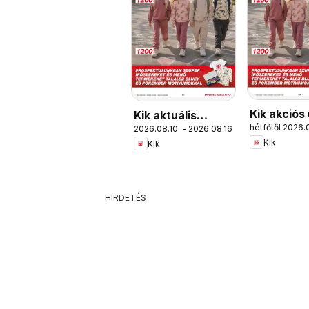
Kik akciós
Kik aktuális
hétfőtől 2026.
2026.08.10. - 2026.08.16.
akciós újság
Kik
Kik
HIRDETÉS