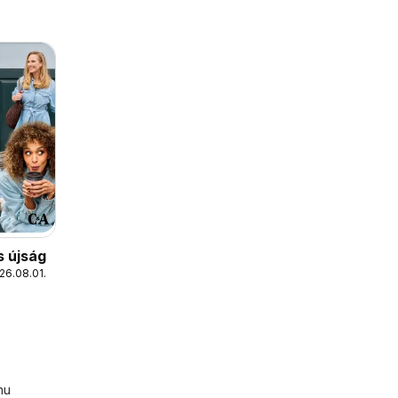
s újság
26.08.01.
hu