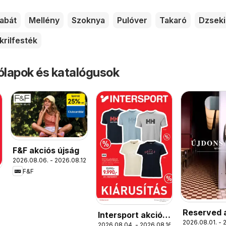
abát
Mellény
Szoknya
Pulóver
Takaró
Dzseki
krilfesték
rólapok és katalógusok
F&F akciós újság
2026.08.06. - 2026.08.12.
F&F
Reserved 
Intersport akciós
2026.08.01. - 
újság
2026.08.04. - 2026.08.16.