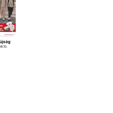
 újság
08.10.