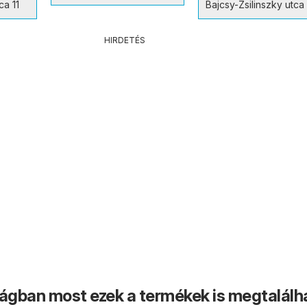
ca 11
Bajcsy-Zsilinszky utca 
HIRDETÉS
ságban most ezek a termékek is megtalálh