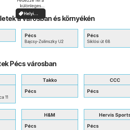
közelében
Fedezze fel a
különleges
ajánlatokat
Helyi
zletek a városban és környékén
ajánlatok
Pécs
Pécs
Bajcsy-Zsilinszky U2
Siklósi út 68
tek Pécs városban
n
Takko
CCC
Pécs
Pécs
ca 11
H&M
Hervis Sport
Pécs
Pécs