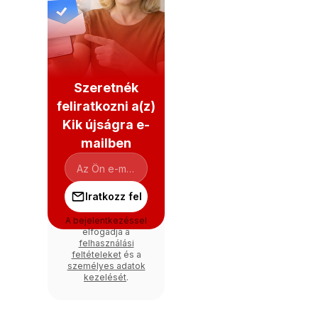
Szeretnék
feliratkozni a(z)
Kik újságra e-
mailben
Iratkozz fel
A bejelentkezéssel
elfogadja a
felhasználási
feltételeket
és a
személyes adatok
kezelését
.