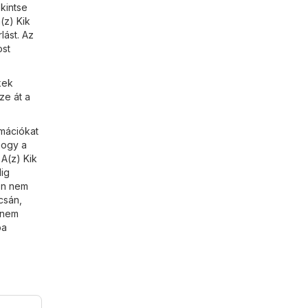
kintse
(z) Kik
lást. Az
ost
kek
ze át a
rmációkat
hogy a
A(z) Kik
dig
 Ön nem
csán,
 nem
ba