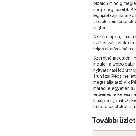
oldalon mindig megle
meg a legfrissebb Ki
legújabb ajánlatai k
akciók nem tartanak 
rögtön.
A szórólapon, ami a(z
széles választéka ta
teljes akciós kínálato
Szeretné megtudni, h
megleli a weboldalu
nyitvatartási idő ün
áruházai Pécs mellett
megtalálja a(z) Kik P
marad le egyetlen ak
érdemes felkeresni a
kínálja azt, amit Ön 
tartozó üzleteket is, 
További üzlet