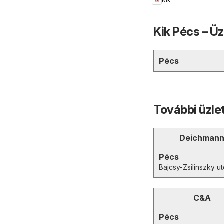
Kik
Kik Pécs – Ü
Pécs
További üzle
Deichman
Pécs
Bajcsy-Zsilinszky ut
C&A
Pécs