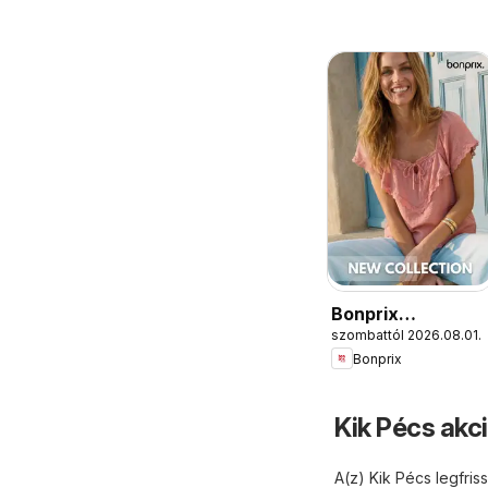
Bonprix
szombattól 2026.08.01.
katalógus - New
Bonprix
Collection
Kik Pécs akc
A(z) Kik Pécs legfris