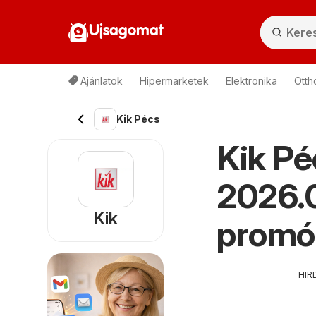
Ujsagomat
Ajánlatok
Hipermarketek
Elektronika
Otth
Kik Pécs
Kik Pé
2026.0
Kik
promó
HIR