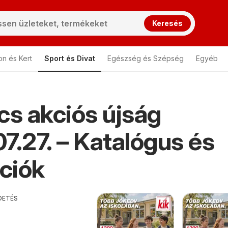
Keresés
on és Kert
Sport és Divat
Egészség és Szépség
Egyéb
cs akciós újság
7.27. – Katalógus és
ciók
DETÉS