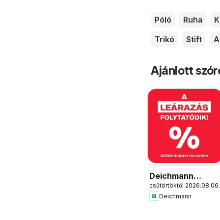
Póló
Ruha
K
Trikó
Stift
A
Ajánlott szó
Deichmann
csütörtöktől 2026.08.06.
akciós újság
Deichmann