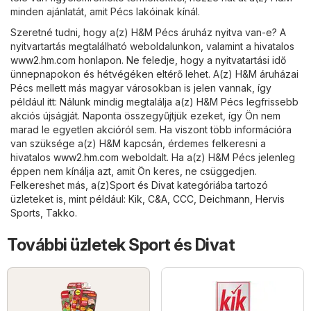
minden ajánlatát, amit Pécs lakóinak kínál.
Szeretné tudni, hogy a(z) H&M Pécs áruház nyitva van-e? A
nyitvartartás megtalálható weboldalunkon, valamint a hivatalos
www2.hm.com
honlapon. Ne feledje, hogy a nyitvatartási idő
ünnepnapokon és hétvégéken eltérő lehet. A(z) H&M áruházai
Pécs mellett más magyar városokban is jelen vannak, így
például itt: Nálunk mindig megtalálja a(z) H&M Pécs legfrissebb
akciós újságját. Naponta összegyűjtjük ezeket, így Ön nem
marad le egyetlen akcióról sem. Ha viszont több információra
van szüksége a(z) H&M kapcsán, érdemes felkeresni a
hivatalos
www2.hm.com
weboldalt. Ha a(z) H&M Pécs jelenleg
éppen nem kínálja azt, amit Ön keres, ne csüggedjen.
Felkereshet más, a(z)
Sport és Divat
kategóriába tartozó
üzleteket is, mint például:
Kik
,
C&A
,
CCC
,
Deichmann
,
Hervis
Sports
,
Takko
.
További üzletek Sport és Divat