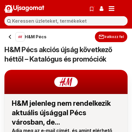
Ujsagomat
H&M Pécs
Iratkozz fel
H&M Pécs akciós újság következő
héttől – Katalógus és promóciók
H&M jelenleg nem rendelkezik
aktuális újsággal Pécs
városban, de...
Adja meg az e-mail címét, és amint elérhető