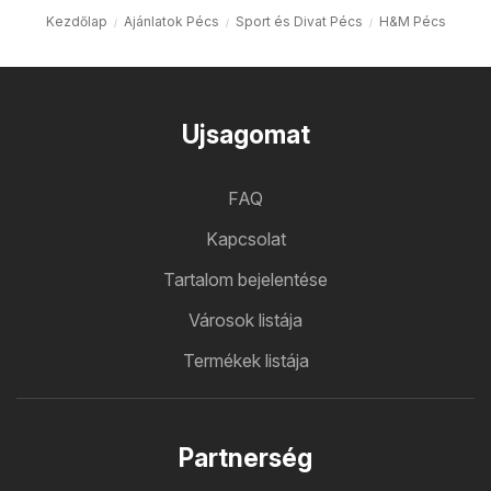
Kezdőlap
Ajánlatok Pécs
Sport és Divat Pécs
H&M Pécs
Ujsagomat
FAQ
Kapcsolat
Tartalom bejelentése
Városok listája
Termékek listája
Partnerség