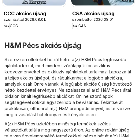
CCC akciós újság
C&A akciós újság
szombattól 2026.08.01.
szombattól 2026.08.01.
CCC
C&A
H&M Pécs akciós újság
Szerezzen ötleteket hétről hétre a(z) H&M Pécs legfrissebb
ajánlatai közül, mert minden szórólapjuk fantasztikus
kedvezményeket és exkluzív ajánlatokat tartalmaz. Lapozza át
a teljes akciós újságot, és rábukkanhat a legjobb akciókra,
amelyek csak Önre várnak. A legújabb akciós újság következő
héttől kezdettel érvényes. Ne szalassza el a(z) H&M Pécs által
oldalon kínált legfrissebb akciókat. Online szórólapok
segítségével sokkal egyszerűbb a bevásárlás. Tekintse át
praktikusan, otthonról a(z) H&M árengedményeit, és tervezze
meg a vásárlást hatékonyan és kényelmesen.
A(z) H&M Pécs üzletében minőségi termékek széles
választékát találja meg nagyszerű áron. Az online reklámújság
tele van figyelemreméltó termékekkel; nézze hát át a(z) H&M