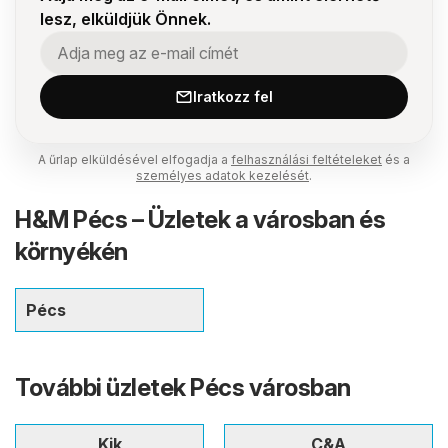
lesz, elküldjük Önnek.
Iratkozz fel
A űrlap elküldésével elfogadja a
felhasználási feltételeket
és a
személyes adatok kezelését
.
H&M Pécs – Üzletek a városban és
környékén
Pécs
További üzletek Pécs városban
Kik
C&A