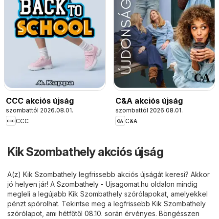
CCC akciós újság
C&A akciós újság
szombattól 2026.08.01.
szombattól 2026.08.01.
CCC
C&A
Kik Szombathely akciós újság
A(z) Kik Szombathely legfrissebb akciós újságát keresi? Akkor
jó helyen jár! A
Szombathely - Ujsagomat.hu
oldalon mindig
megleli a legújabb Kik Szombathely szórólapokat, amelyekkel
pénzt spórolhat. Tekintse meg a legfrissebb Kik Szombathely
szórólapot, ami hétfőtől 08.10. során érvényes. Böngésszen