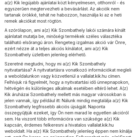
a(z) Kik legújabb ajánlatai közt kényelmesen, otthonról - és
egyszerűen megtervezheti a bevásárlást. Az akciók nem
tartanak örökké, tehát ne habozzon, használja ki az e heti
remek akciókat most rögtön.
A szórólapon, ami a(z) Kik Szombathely lakói számára kínált
ajánlatait mutatja be, minőségi termékek széles választéka
található elsőrangú áron. Rengeteg izgalmas akció vár Önre,
ezért nézze át a teljes akciós kínálatot, ami a(z) Kik
Szombathely üzletben jelenleg elérhető.
Szeretné megtudni, hogy mi a(z) Kik Szombathely
nyitvatartása? A nyitvatartásra vonatkozó információkat megleli
a weboldalunkon vagy közvetlenül a
vallalat.kik.hu
címen.
Felhívjuk rá figyelmét, hogy a nyitvatartási idő ünnepnapokon,
hétvégén és különleges alkalmak esetében eltérő lehet. A(z)
Kik áruházai Szombathely mellett más magyar városokban is
jelen vannak, így például itt: Nálunk mindig megtalálja a(z) Kik
Szombathely legfrissebb akciós újságját. Naponta
összegyűjtjük ezeket, így Ön nem marad le egyetlen akcióról
sem. Ha viszont több információra van szüksége a(z) Kik
kapcsán, érdemes felkeresni a hivatalos
vallalat.kik.hu
weboldalt. Ha a(z) Kik Szombathely jelenleg éppen nem kínálja