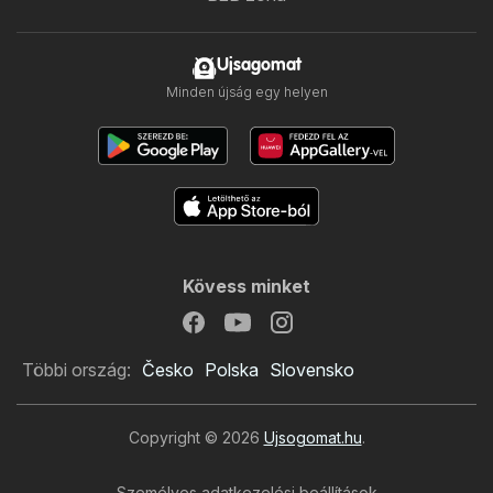
Ujsagomat
Minden újság egy helyen
Kövess minket
Többi ország:
Česko
Polska
Slovensko
Copyright © 2026
Ujsogomat.hu
.
Személyes adatkezelési beállítások