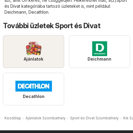
azt, amit Ön keres, ne csüggedjen. Felkereshet más, a(z)
Sport
és Divat
kategóriába tartozó üzleteket is, mint például:
Deichmann
,
Decathlon
.
További üzletek Sport és Divat
Ajánlatok
Deichmann
Decathlon
Kezdőlap
Ajánlatok Szombathely
Sport és Divat Szombathely
Kik S