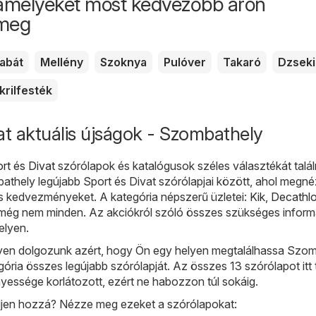
amelyeket most kedvezőbb áron
 meg
abát
Mellény
Szoknya
Pulóver
Takaró
Dzseki
krilfesték
at aktuális újságok - Szombathely
rt és Divat
szórólapok és katalógusok széles választékát találn
hely legújabb Sport és Divat szórólapjai között, ahol megné
és kedvezményeket. A kategória népszerű üzletei:
Kik
,
Decathl
 még nem minden. Az akciókról szóló összes szükséges inform
elyen.
en dolgozunk azért, hogy Ön egy helyen megtalálhassa Szom
ória összes legújabb szórólapját. Az összes 13 szórólapot itt t
yessége korlátozott, ezért ne habozzon túl sokáig.
djen hozzá? Nézze meg ezeket a szórólapokat: