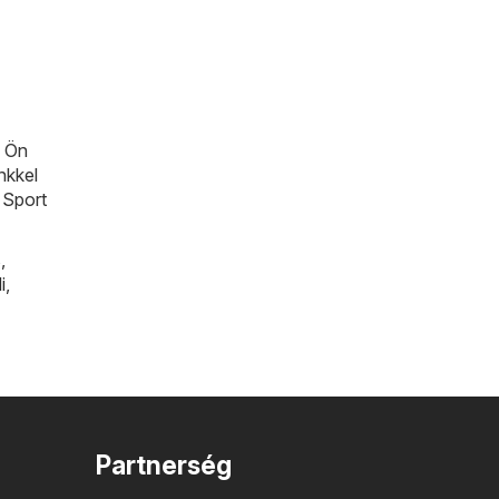
n Ön
nkkel
 Sport
s
,
i
,
Partnerség