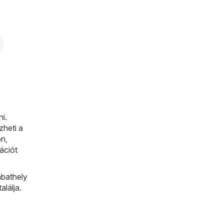
i.
zheti a
on
,
ációt
bathely
alálja.