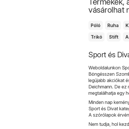
Termékek, 
vásárolhat
Póló
Ruha
K
Trikó
Stift
A
Sport és Div
Weboldalunkon
Spo
Böngésszen Szombat
legújabb akciókat 
Deichmann
. De ez
megtalálhatja egy h
Minden nap kemény
Sport és Divat kateg
A szórólapok érvén
Nem tudja, hol kez