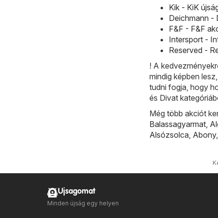
Kik - KiK újs
Deichmann - D
F&F - F&F akc
Intersport - I
Reserved - Re
! A kedvezményekrő
mindig képben lesz
tudni fogja, hogy h
és Divat kategóriá
Még több akciót ke
Balassagyarmat
,
A
Alsózsolca
,
Abony
K
Ujsagomat
Minden újság egy helyen