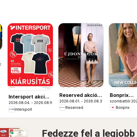
12.
Reserved akciós
Bonprix
Intersport akciós
2026.08.01. - 2026.08.31.
szombattól 202
újság
katalógus 
2026.08.04. - 2026.08.16.
újság
Reserved
Bonprix
Collection
Intersport
Fedezze fel a legjobb