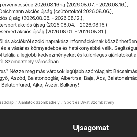
ág érvényessége 2026.08.16-ig (2026.08.07. - 2026.08.16.)
,
eichmann akciós újság (csütörtöktől 2026.08.06.)
,
iós újság (2026.08.06. - 2026.08.12.)
,
ntersport akciós újság (2026.08.04. - 2026.08.16.)
,
served akciós újság (2026.08.01. - 2026.08.31.)
.
l és akciókról szóló naprakész információknak köszönhetőe
, és a vásárlás könnyedebbé és hatékonyabbá válik. Segítségü
ol találja a legjobb kedvezményeket és különleges ajánlatokat a
ból Szombathely városában.
res? Nézze meg más városok legújabb szórólapjait:
Bácsalmá
lgyő
,
Aszód
,
Balatonboglár
,
Albertirsa
,
Baja
,
Ács
,
Balatonalmád
,
Balatonfüred
,
Ajka
,
Ászár
,
Balkány
!
ezdőlap
Ajánlatok Szombathely
Sport és Divat Szombathely
Ujsagomat