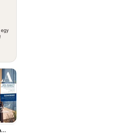
n egy
!
n