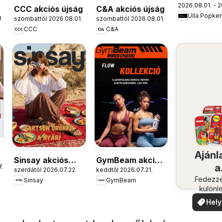
2026.08.01. - 2
akciós újs
s
CCC akciós újság
C&A akciós újság
Ulla Popke
1.
szombattól 2026.08.01.
szombattól 2026.08.01.
CCC
C&A
Ajánl
Sinsay akciós
GymBeam akciós
a
6.
szerdától 2026.07.22.
keddtől 2026.07.21.
újság
újság
közel
Fedezze
Sinsay
GymBeam
különl
ajánla
Hely
aján