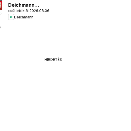
Deichmann
csütörtöktől 2026.08.06.
akciós újság
Deichmann
16.
HIRDETÉS