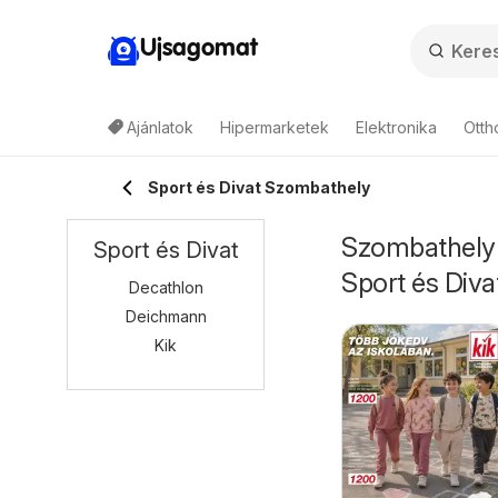
Ujsagomat
Ajánlatok
Hipermarketek
Elektronika
Otth
Sport és Divat Szombathely
Szombathely -
Sport és Divat
Sport és Diva
Decathlon
Deichmann
Kik