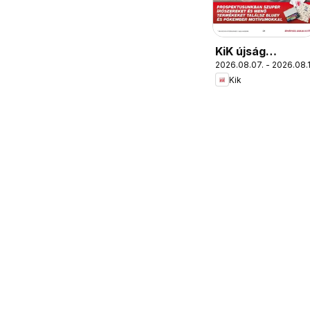
KiK újság
2026.08.07. - 2026.08.
érvényessége
Kik
2026.08.16-ig