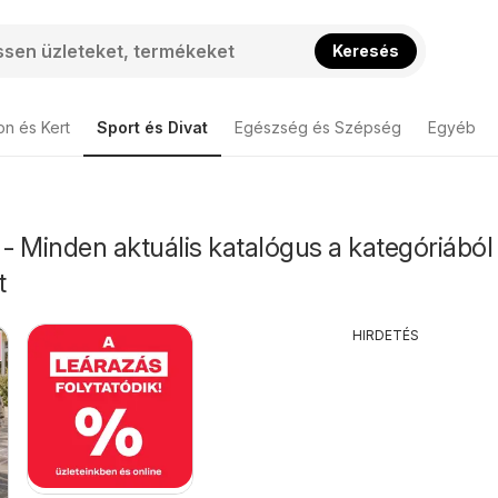
Keresés
on és Kert
Sport és Divat
Egészség és Szépség
Egyéb
 Minden aktuális katalógus a kategóriából
t
HIRDETÉS