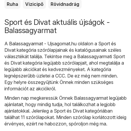
Ruha
Vizicipő
Rövidnadrág
Sport és Divat aktuális újságok -
Balassagyarmat
A
Balassagyarmat - Ujsagomat.hu
oldalon a
Sport és
Divat
kategória szórólapjainak és katalógusainak széles
választékát találja. Tekintse meg a Balassagyarmati Sport
és Divat kategória legújabb szórólapjait, ahol megtalálja a
legújabb akciókat és kedvezményeket. A kategória
legnépszerűbb üzletei a
CCC
. De ez még nem minden.
Egy helyre összegyűjtünk Önnek minden szükséges
információt az akciókról.
Minden nap megkeressük Önnek Balassagyarmat legújabb
ajánlatait, hogy mindig tudja, hol találkozhat a legjobb
ajánlatokkal. Jelenleg a Sport és Divat kategóriában
találhat 11 szórólapokat. Minden szórólap korlátozott ideig
érvényes, ezért ne habozzon, spóroljon még ma.