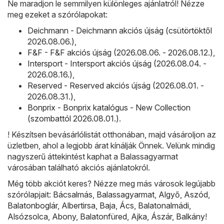
Ne maradjon le semmilyen különleges ajánlatról! Nézze
meg ezeket a szórólapokat:
Deichmann - Deichmann akciós újság (csütörtöktől
2026.08.06.)
,
F&F - F&F akciós újság (2026.08.06. - 2026.08.12.)
,
Intersport - Intersport akciós újság (2026.08.04. -
2026.08.16.)
,
Reserved - Reserved akciós újság (2026.08.01. -
2026.08.31.)
,
Bonprix - Bonprix katalógus - New Collection
(szombattól 2026.08.01.)
.
! Készítsen bevásárlólistát otthonában, majd vásároljon az
üzletben, ahol a legjobb árat kínálják Önnek. Velünk mindig
nagyszerű áttekintést kaphat a Balassagyarmat
városában található akciós ajánlatokról.
Még több akciót keres? Nézze meg más városok legújabb
szórólapjait:
Bácsalmás
,
Balassagyarmat
,
Algyő
,
Aszód
,
Balatonboglár
,
Albertirsa
,
Baja
,
Ács
,
Balatonalmádi
,
Alsózsolca
,
Abony
,
Balatonfüred
,
Ajka
,
Ászár
,
Balkány
!