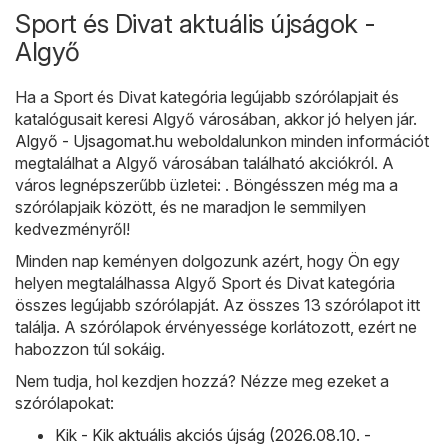
Sport és Divat aktuális újságok -
Algyő
Ha a Sport és Divat kategória legújabb szórólapjait és
katalógusait keresi Algyő városában, akkor jó helyen jár.
Algyő - Ujsagomat.hu
weboldalunkon minden információt
megtalálhat a Algyő városában található akciókról. A
város legnépszerűbb üzletei: . Böngésszen még ma a
szórólapjaik között, és ne maradjon le semmilyen
kedvezményről!
Minden nap keményen dolgozunk azért, hogy Ön egy
helyen megtalálhassa Algyő Sport és Divat kategória
összes legújabb szórólapját. Az összes 13 szórólapot itt
találja. A szórólapok érvényessége korlátozott, ezért ne
habozzon túl sokáig.
Nem tudja, hol kezdjen hozzá? Nézze meg ezeket a
szórólapokat:
Kik - Kik aktuális akciós újság (2026.08.10. -