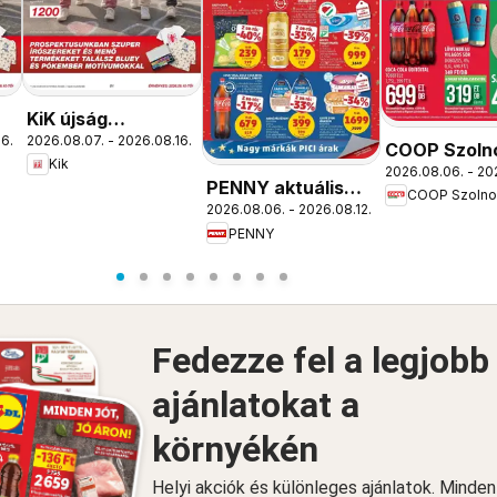
KiK újság
16.
2026.08.07. - 2026.08.16.
érvényessége
COOP Szoln
Kik
2026.08.16-ig
2026.08.06. - 20
akciós újság
PENNY aktuális
COOP Szolno
Szolnok
2026.08.06. - 2026.08.12.
akciós újság
PENNY
Fedezze fel a legjobb
ajánlatokat a
környékén
Helyi akciók és különleges ajánlatok. Minde