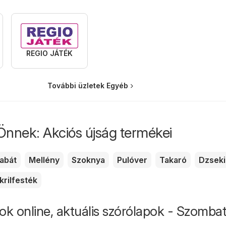
REGIO JÁTÉK
További üzletek Egyéb
Önnek: Akciós újság termékei
abát
Mellény
Szoknya
Pulóver
Takaró
Dzseki
krilfesték
ok online, aktuális szórólapok - Szomba