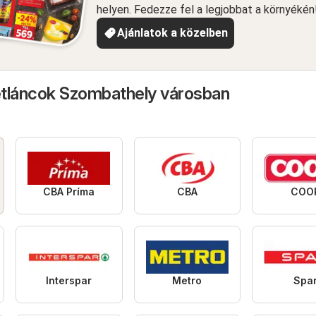
helyen. Fedezze fel a legjobbat a környékén
Ajánlatok a közelben
tláncok Szombathely városban
CBA Príma
CBA
COO
Interspar
Metro
Spa