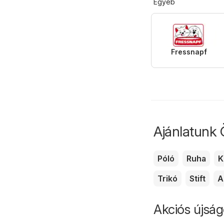
Egyéb
Fressnapf
Ajánlatunk 
Póló
Ruha
K
Trikó
Stift
A
Akciós újság