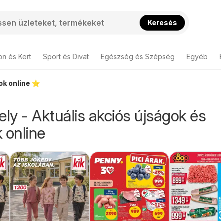
Keresés
on és Kert
Sport és Divat
Egészség és Szépség
Egyéb
k online ⭐️
y - Aktuális akciós újságok és
 online