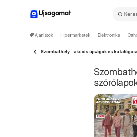
Ujsagomat
Ajánlatok
Hipermarketek
Elektronika
Otth
Szombathely - akciós újságok és katalóguso
Szombathel
szórólapok