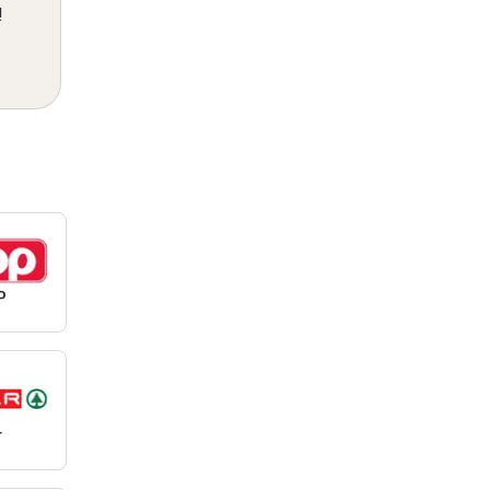
!
P
r