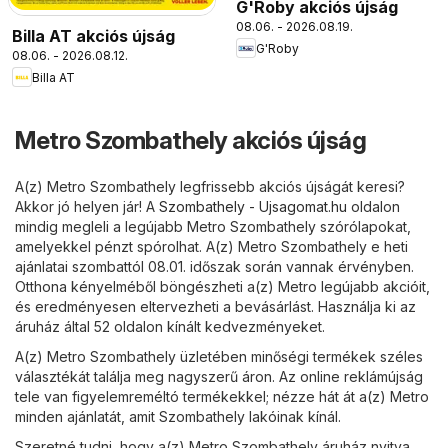
G'Roby akciós újság
08.06. - 2026.08.19.
Billa AT akciós újság
G'Roby
08.06. - 2026.08.12.
Billa AT
Metro Szombathely akciós újság
A(z) Metro Szombathely legfrissebb akciós újságát keresi?
Akkor jó helyen jár! A
Szombathely - Ujsagomat.hu
oldalon
mindig megleli a legújabb Metro Szombathely szórólapokat,
amelyekkel pénzt spórolhat. A(z) Metro Szombathely e heti
ajánlatai szombattól 08.01. időszak során vannak érvényben.
Otthona kényelméből böngészheti a(z) Metro legújabb akcióit,
és eredményesen eltervezheti a bevásárlást. Használja ki az
áruház által 52 oldalon kínált kedvezményeket.
A(z) Metro Szombathely üzletében minőségi termékek széles
választékát találja meg nagyszerű áron. Az online reklámújság
tele van figyelemreméltó termékekkel; nézze hát át a(z) Metro
minden ajánlatát, amit Szombathely lakóinak kínál.
Szeretné tudni, hogy a(z) Metro Szombathely áruház nyitva