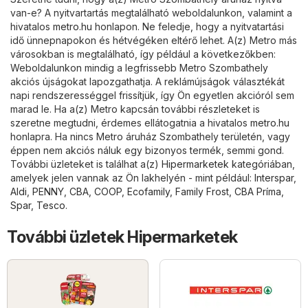
van-e? A nyitvartartás megtalálható weboldalunkon, valamint a
hivatalos
metro.hu
honlapon. Ne feledje, hogy a nyitvatartási
idő ünnepnapokon és hétvégéken eltérő lehet. A(z) Metro más
városokban is megtalálható, így például a következőkben:
Weboldalunkon mindig a legfrissebb Metro Szombathely
akciós újságokat lapozgathatja. A reklámújságok választékát
napi rendszerességgel frissítjük, így Ön egyetlen akcióról sem
marad le. Ha a(z) Metro kapcsán további részleteket is
szeretne megtudni, érdemes ellátogatnia a hivatalos
metro.hu
honlapra. Ha nincs Metro áruház Szombathely területén, vagy
éppen nem akciós náluk egy bizonyos termék, semmi gond.
További üzleteket is találhat a(z)
Hipermarketek
kategóriában,
amelyek jelen vannak az Ön lakhelyén - mint például:
Interspar
,
Aldi
,
PENNY
,
CBA
,
COOP
,
Ecofamily
,
Family Frost
,
CBA Príma
,
Spar
,
Tesco
.
További üzletek Hipermarketek