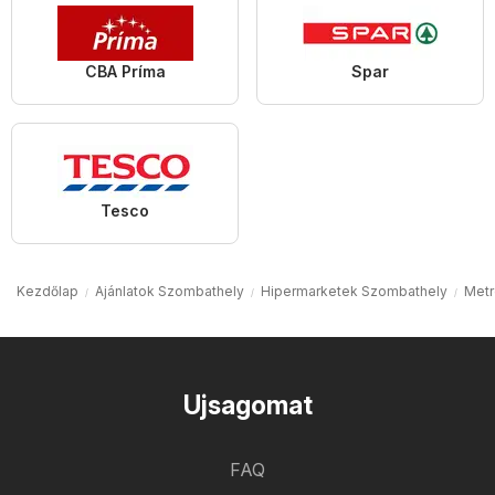
CBA Príma
Spar
Tesco
Kezdőlap
Ajánlatok Szombathely
Hipermarketek Szombathely
Metr
Ujsagomat
FAQ