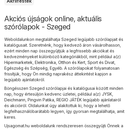
Akrilfesték
Akciós újságok online, aktuális
szórólapok - Szeged
Weboldalunkon megtalálhatja Szeged legújabb szórólapjait és
katalógusait. Szeretnénk, hogy kedvező áron vásárolhasson,
ezért minden nap összegyűjtjük a legfrissebb akciókat és
kedvezményeket különböző kategóriákból, mint például a(z)
Hipermarketek
,
Elektronika
,
Otthon és Kert
,
Sport és Divat
,
Egészség és Szépség
,
Egyéb
. A szórólapokat folyamatosan
frissítjük, hogy Ön mindig naprakész áttekintést kapjon a
legújabb ajánlatokról.
Böngésszen Szeged szórólapjai és katalógusai között minden
nap, hogy értesüljön kedvenc üzletei, például a(z)
JYSK
,
Deichmann
,
Pingvin Patika
,
REGIO JÁTÉK
legújabb ajánlatairól
és akcióiról. Oldalunkat úgy alakítottuk ki, hogy a lehető
legfelhasználóbarátabb legyen, így gyorsan megtalálhatja, amit
keres.
Ujsagomat.hu weboldalunk rendszeresen összegyűjti Önnek a