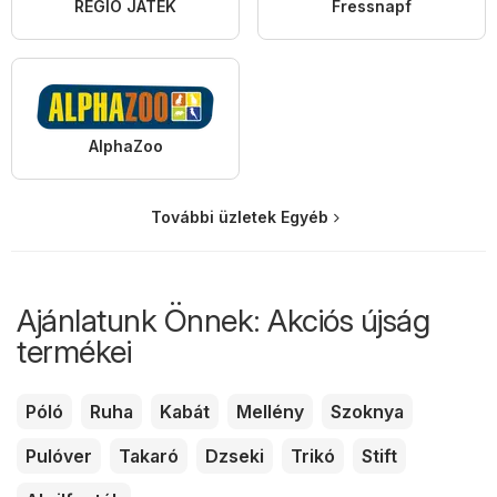
REGIO JÁTÉK
Fressnapf
AlphaZoo
További üzletek Egyéb
Ajánlatunk Önnek: Akciós újság
termékei
Póló
Ruha
Kabát
Mellény
Szoknya
Pulóver
Takaró
Dzseki
Trikó
Stift