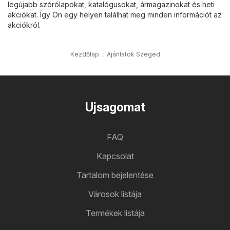
legújabb szórólapokat, katalógusokat, ármagazinokat és heti
akciókat. Így Ön egy helyen találhat meg minden információt az
akciókról.
Kezdőlap
Ajánlatok Szeged
Ujsagomat
FAQ
Kapcsolat
Tartalom bejelentése
Városok listája
Termékek listája