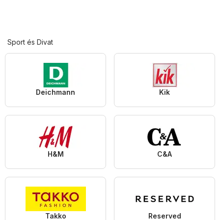
Sport és Divat
Deichmann
Kik
H&M
C&A
Takko
Reserved