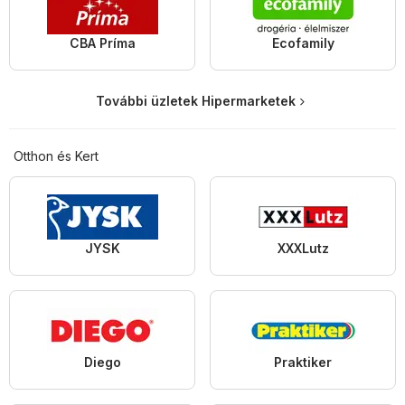
CBA Príma
Ecofamily
További üzletek Hipermarketek
Otthon és Kert
JYSK
XXXLutz
Diego
Praktiker