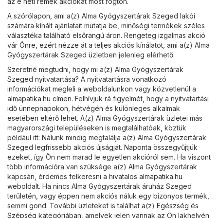
az e heti remek akciókat most rögtön.
A szórólapon, ami a(z) Alma Gyógyszertárak Szeged lakói
számára kínált ajánlatait mutatja be, minőségi termékek széles
választéka található elsőrangú áron. Rengeteg izgalmas akció
vár Önre, ezért nézze át a teljes akciós kínálatot, ami a(z) Alma
Gyógyszertárak Szeged üzletben jelenleg elérhető.
Szeretné megtudni, hogy mi a(z) Alma Gyógyszertárak
Szeged nyitvatartása? A nyitvatartásra vonatkozó
információkat megleli a weboldalunkon vagy közvetlenül a
almapatika.hu
címen. Felhívjuk rá figyelmét, hogy a nyitvatartási
idő ünnepnapokon, hétvégén és különleges alkalmak
esetében eltérő lehet. A(z) Alma Gyógyszertárak üzletei más
magyarországi településeken is megtalálhatóak, köztük
például itt: Nálunk mindig megtalálja a(z) Alma Gyógyszertárak
Szeged legfrissebb akciós újságját. Naponta összegyűjtjük
ezeket, így Ön nem marad le egyetlen akcióról sem. Ha viszont
több információra van szüksége a(z) Alma Gyógyszertárak
kapcsán, érdemes felkeresni a hivatalos
almapatika.hu
weboldalt. Ha nincs Alma Gyógyszertárak áruház Szeged
területén, vagy éppen nem akciós náluk egy bizonyos termék,
semmi gond. További üzleteket is találhat a(z)
Egészség és
Szépség
kategóriában, amelyek jelen vannak az Ön lakhelyén