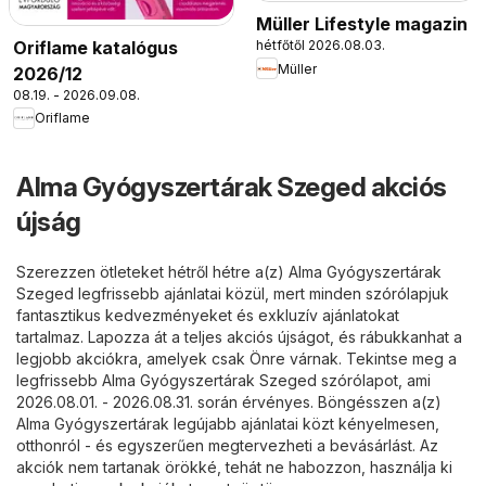
Müller Lifestyle magazin
Oriflame katalógus
hétfőtől 2026.08.03.
Müller
2026/12
08.19. - 2026.09.08.
Oriflame
Alma Gyógyszertárak Szeged akciós
újság
Szerezzen ötleteket hétről hétre a(z) Alma Gyógyszertárak
Szeged legfrissebb ajánlatai közül, mert minden szórólapjuk
fantasztikus kedvezményeket és exkluzív ajánlatokat
tartalmaz. Lapozza át a teljes akciós újságot, és rábukkanhat a
legjobb akciókra, amelyek csak Önre várnak. Tekintse meg a
legfrissebb Alma Gyógyszertárak Szeged szórólapot, ami
2026.08.01. - 2026.08.31. során érvényes. Böngésszen a(z)
Alma Gyógyszertárak legújabb ajánlatai közt kényelmesen,
otthonról - és egyszerűen megtervezheti a bevásárlást. Az
akciók nem tartanak örökké, tehát ne habozzon, használja ki