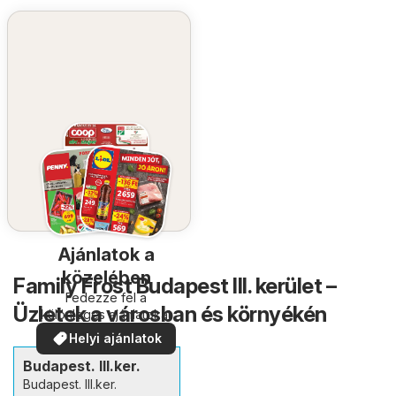
Ajánlatok a
közelében
Family Frost Budapest III. kerület –
Fedezze fel a
Üzletek a városban és környékén
különleges ajánlatokat
Helyi ajánlatok
Budapest. III.ker.
Budapest. III.ker.