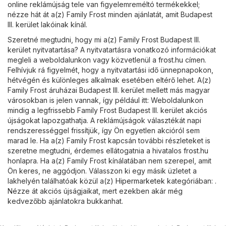
online reklámújság tele van figyelemreméltó termékekkel;
nézze hát át a(z) Family Frost minden ajánlatát, amit Budapest
III. kerület lakóinak kínál.
Szeretné megtudni, hogy mi a(z) Family Frost Budapest III.
kerület nyitvatartása? A nyitvatartásra vonatkozó információkat
megleli a weboldalunkon vagy közvetlenül a
frost.hu
címen.
Felhívjuk rá figyelmét, hogy a nyitvatartási idő ünnepnapokon,
hétvégén és különleges alkalmak esetében eltérő lehet. A(z)
Family Frost áruházai Budapest III. kerület mellett más magyar
városokban is jelen vannak, így például itt: Weboldalunkon
mindig a legfrissebb Family Frost Budapest III. kerület akciós
újságokat lapozgathatja. A reklámújságok választékát napi
rendszerességgel frissítjük, így Ön egyetlen akcióról sem
marad le. Ha a(z) Family Frost kapcsán további részleteket is
szeretne megtudni, érdemes ellátogatnia a hivatalos
frost.hu
honlapra. Ha a(z) Family Frost kínálatában nem szerepel, amit
Ön keres, ne aggódjon. Válasszon ki egy másik üzletet a
lakhelyén találhatóak közül a(z)
Hipermarketek
kategóriában: .
Nézze át akciós újságjaikat, mert ezekben akár még
kedvezőbb ajánlatokra bukkanhat.