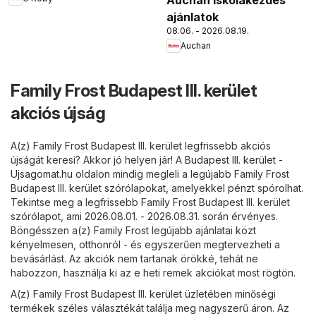
ajánlatok
08.06. - 2026.08.19.
Auchan
Family Frost Budapest III. kerület
akciós újság
A(z) Family Frost Budapest III. kerület legfrissebb akciós
újságát keresi? Akkor jó helyen jár! A
Budapest III. kerület -
Ujsagomat.hu
oldalon mindig megleli a legújabb Family Frost
Budapest III. kerület szórólapokat, amelyekkel pénzt spórolhat.
Tekintse meg a legfrissebb Family Frost Budapest III. kerület
szórólapot, ami 2026.08.01. - 2026.08.31. során érvényes.
Böngésszen a(z) Family Frost legújabb ajánlatai közt
kényelmesen, otthonról - és egyszerűen megtervezheti a
bevásárlást. Az akciók nem tartanak örökké, tehát ne
habozzon, használja ki az e heti remek akciókat most rögtön.
A(z) Family Frost Budapest III. kerület üzletében minőségi
termékek széles választékát találja meg nagyszerű áron. Az