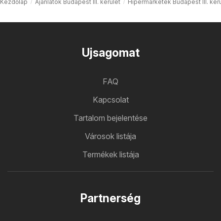
Kezdőlap
Ajánlatok Budapest III. kerület
Hipermarketek Budapest III. ker
Ujsagomat
FAQ
Kapcsolat
Tartalom bejelentése
Városok listája
Termékek listája
Partnerség