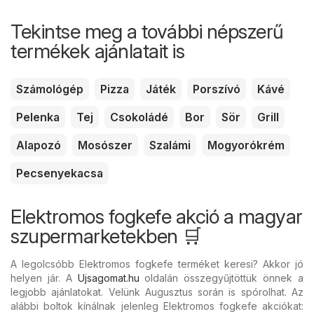
Tekintse meg a további népszerű
termékek ajánlatait is
Számológép
Pizza
Játék
Porszívó
Kávé
Pelenka
Tej
Csokoládé
Bor
Sör
Grill
Alapozó
Mosószer
Szalámi
Mogyorókrém
Pecsenyekacsa
Elektromos fogkefe akció a magyar
szupermarketekben 🛒
A legolcsóbb Elektromos fogkefe terméket keresi? Akkor jó
helyen jár. A
Ujsagomat.hu
oldalán összegyűjtöttük önnek a
legjobb ajánlatokat. Velünk Augusztus során is spórolhat. Az
alábbi boltok kínálnak jelenleg Elektromos fogkefe akciókat: