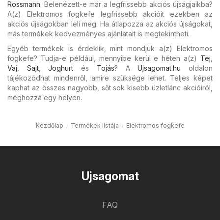
Rossmann
. Belenézett-e már a legfrissebb akciós újságjaikba?
A(z) Elektromos fogkefe legfrissebb akcióit ezekben az
akciós újságokban leli meg: Ha átlapozza az akciós újságokat,
más termékek kedvezményes ajánlatait is megtekintheti.
Egyéb termékek is érdeklik, mint mondjuk a(z) Elektromos
fogkefe? Tudja-e például, mennyibe kerül e héten a(z)
Tej
,
Vaj
,
Sajt
,
Joghurt
és
Tojás
? A
Ujsagomat.hu
oldalon
tájékozódhat mindenről, amire szüksége lehet. Teljes képet
kaphat az összes nagyobb, sőt sok kisebb üzletlánc akcióiról,
méghozzá egy helyen.
Kezdőlap
Termékek listája
Elektromos fogkefe
Ujsagomat
FAQ