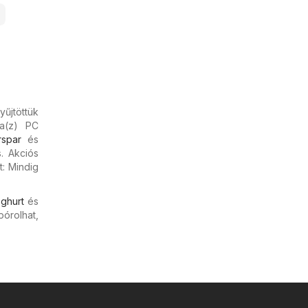
űjtöttük
 a(z) PC
rspar
és
. Akciós
t: Mindig
ghurt
és
pórolhat,