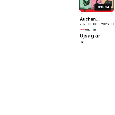
Oldal
34
Auchan
2026.08.06. - 2026.08.
Iskolakezdés
Auchan
ajánlatok
Újság ár