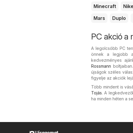
Minecraft
Nik
Mars
Duplo
PC akció a
A legolcsóbb PC ter
önnek a legjobb aj
kedvezményes ajánl
Rossmann
boltjaiban
újságok széles válas
figyelje az akciók le
Több mindent is vásá
Tojás
. A legkedvező
ha minden héten a se