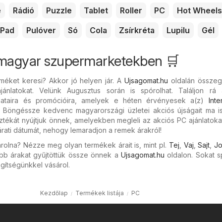
e
Rádió
Puzzle
Tablet
Roller
PC
Hot Wheels
Pad
Pulóver
Só
Cola
Zsírkréta
Lupilu
Gél
 magyar szupermarketekben 🛒
méket keresi? Akkor jó helyen jár. A
Ujsagomat.hu
oldalán összegy
ánlatokat. Velünk Augusztus során is spórolhat. Találjon rá
ataira és promócióira, amelyek e héten érvényesek a(z)
Inte
. Böngéssze kedvenc magyarországi üzletei akciós újságait ma is
ztékát nyújtjuk önnek, amelyekben megleli az akciós PC ajánlatoka
járati dátumát, nehogy lemaradjon a remek árakról!
rolna? Nézze meg olyan termékek árait is, mint pl.
Tej
,
Vaj
,
Sajt
,
Jo
bb árakat gyűjtöttük össze önnek a
Ujsagomat.hu
oldalon. Sokat s
gítségünkkel vásárol.
Kezdőlap
Termékek listája
PC