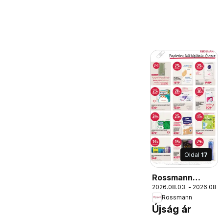
Oldal
17
Rossmann
2026.08.03. - 2026.08.
akciós újság
Rossmann
Újság ár