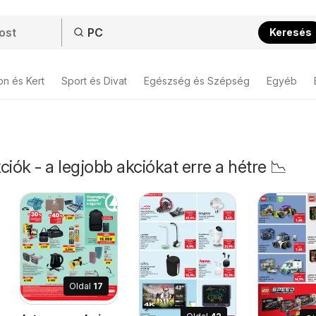
Keresés
on és Kert
Sport és Divat
Egészség és Szépség
Egyéb
ciók - a legjobb akciókat erre a hétre 📉
Oldal
17