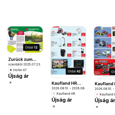
Oldal
12
Zurück zum
szerdától 2025.07.23.
Ursprung-Fibel
Hofer AT
Oldal
42
Ol
Újság ár
Kaufland HR
Kaufland
2026.08.10. - 2026.08.31.
Split-Ravne
2026.08.10. -
Split-Rav
Kaufland HR
Kaufland
njive
njive
14.
Újság ár
Újság á