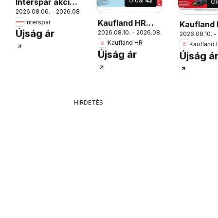
Oldal
42
Interspar akciós
Ol
2026.08.06. - 2026.08.12.
újság
Kaufland HR
Interspar
Kaufland
Újság ár
2026.08.10. - 2026.08.31.
akciós újság
2026.08.10. -
akciós új
Kaufland HR
Kaufland
19.
Újság ár
Újság á
HIRDETÉS