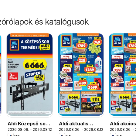
órólapok és katalógusok
Aldi Középső sor
Aldi aktuális
Aldi akció
.
2026.08.06. - 2026.08.12.
2026.08.06. - 2026.08.12.
2026.08.06. - 
termékei
akciós újság