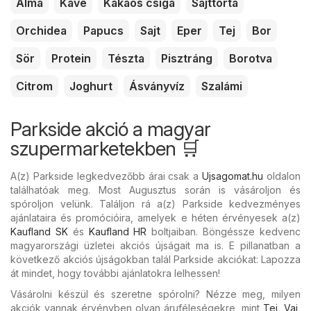
Alma
Kávé
Kakaós csiga
Sajttorta
Orchidea
Papucs
Sajt
Eper
Tej
Bor
Sör
Protein
Tészta
Pisztráng
Borotva
Citrom
Joghurt
Ásványvíz
Szalámi
Parkside akció a magyar
szupermarketekben 🛒
A(z) Parkside legkedvezőbb árai csak a
Ujsagomat.hu
oldalon
találhatóak meg. Most Augusztus során is vásároljon és
spóroljon velünk. Találjon rá a(z) Parkside kedvezményes
ajánlataira és promócióira, amelyek e héten érvényesek a(z)
Kaufland SK
és
Kaufland HR
boltjaiban. Böngéssze kedvenc
magyarországi üzletei akciós újságait ma is. E pillanatban a
következő akciós újságokban talál Parkside akciókat: Lapozza
át mindet, hogy további ajánlatokra lelhessen!
Vásárolni készül és szeretne spórolni? Nézze meg, milyen
akciók vannak érvényben olyan áruféleségekre, mint
Tej
,
Vaj
,