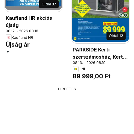
Oldal
37
Kaufland HR akciós
újság
08.12. - 2026.08.18.
Oldal
12
Kaufland HR
Újság ár
PARKSIDE Kerti
szerszámosház, Kerti
08.13. - 2026.08.19.
gépek, szerszámok és
Lidl
összecsukható kerti
89 999,00 Ft
bútorok időjárásálló
tárolására. Kompakt,
HIRDETÉS
mégis tágas kialakítás
beépített padlóval.
Stabil acél- és
műanyagszerkezet,
fémmel merevített
tetővel.