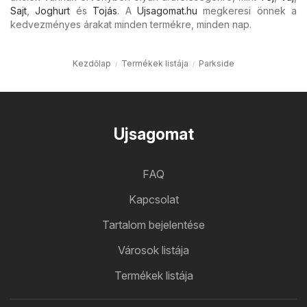
Sajt
,
Joghurt
és
Tojás
. A
Ujsagomat.hu
megkeresi önnek a
kedvezményes árakat minden termékre, minden nap.
Kezdőlap
Termékek listája
Parkside
Ujsagomat
FAQ
Kapcsolat
Tartalom bejelentése
Városok listája
Termékek listája