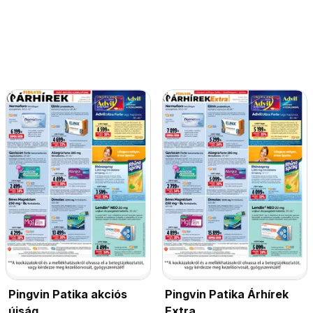
Pingvin Patika akciós
Pingvin Patika Árhírek
újság
Extra