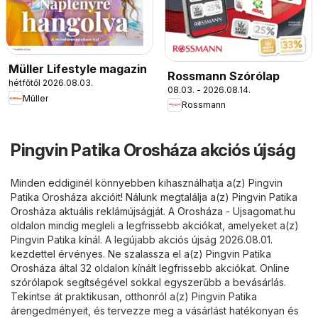
Müller Lifestyle magazin
Rossmann Szórólap
hétfőtől 2026.08.03.
08.03. - 2026.08.14.
Müller
Rossmann
Pingvin Patika Orosháza akciós újság
Minden eddiginél könnyebben kihasználhatja a(z) Pingvin
Patika Orosháza akcióit! Nálunk megtalálja a(z) Pingvin Patika
Orosháza aktuális reklámújságját. A
Orosháza - Ujsagomat.hu
oldalon mindig megleli a legfrissebb akciókat, amelyeket a(z)
Pingvin Patika kínál. A legújabb akciós újság 2026.08.01.
kezdettel érvényes. Ne szalassza el a(z) Pingvin Patika
Orosháza által 32 oldalon kínált legfrissebb akciókat. Online
szórólapok segítségével sokkal egyszerűbb a bevásárlás.
Tekintse át praktikusan, otthonról a(z) Pingvin Patika
árengedményeit, és tervezze meg a vásárlást hatékonyan és