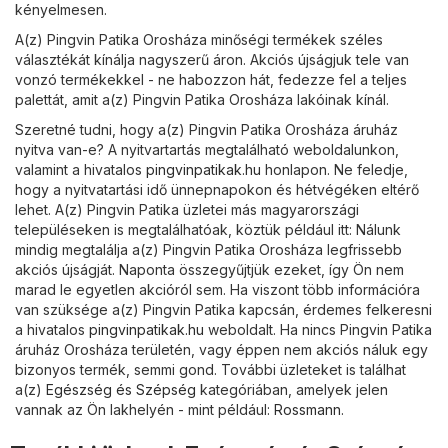
kényelmesen.
A(z) Pingvin Patika Orosháza minőségi termékek széles
választékát kínálja nagyszerű áron. Akciós újságjuk tele van
vonzó termékekkel - ne habozzon hát, fedezze fel a teljes
palettát, amit a(z) Pingvin Patika Orosháza lakóinak kínál.
Szeretné tudni, hogy a(z) Pingvin Patika Orosháza áruház
nyitva van-e? A nyitvartartás megtalálható weboldalunkon,
valamint a hivatalos
pingvinpatikak.hu
honlapon. Ne feledje,
hogy a nyitvatartási idő ünnepnapokon és hétvégéken eltérő
lehet. A(z) Pingvin Patika üzletei más magyarországi
településeken is megtalálhatóak, köztük például itt: Nálunk
mindig megtalálja a(z) Pingvin Patika Orosháza legfrissebb
akciós újságját. Naponta összegyűjtjük ezeket, így Ön nem
marad le egyetlen akcióról sem. Ha viszont több információra
van szüksége a(z) Pingvin Patika kapcsán, érdemes felkeresni
a hivatalos
pingvinpatikak.hu
weboldalt. Ha nincs Pingvin Patika
áruház Orosháza területén, vagy éppen nem akciós náluk egy
bizonyos termék, semmi gond. További üzleteket is találhat
a(z)
Egészség és Szépség
kategóriában, amelyek jelen
vannak az Ön lakhelyén - mint például:
Rossmann
.