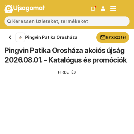
Ujsagomat
Pingvin Patika Orosháza
Iratkozz fel
Pingvin Patika Orosháza akciós újság
2026.08.01. – Katalógus és promóciók
HIRDETÉS