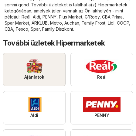
semmi gond. További üzleteket is találhat a(z)
Hipermarketek
kategóriában, amelyek jelen vannak az Ön lakhelyén - mint
például:
Reál
,
Aldi
,
PENNY
,
Plus Market
,
G'Roby
,
CBA Príma
,
Spar Market
,
ÁRKLUB
,
Metro
,
Auchan
,
Family Frost
,
Lidl
,
COOP
,
CBA
,
Tesco
,
Spar
,
Family Diszkont
.
További üzletek Hipermarketek
Ajánlatok
Reál
Aldi
PENNY