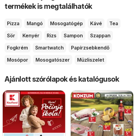
termékek is megtalálhatók
Pizza
Mangó
Mosogatógép
Kávé
Tea
Sör
Kenyér
Rizs
Sampon
Szappan
Fogkrém
Smartwatch
Papírzsebkendő
Mosópor
Mosogatószer
Müzliszelet
Ajánlott szórólapok és katalógusok