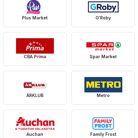
Plus Market
G'Roby
CBA Príma
Spar Market
ÁRKLUB
Metro
Auchan
Family Frost