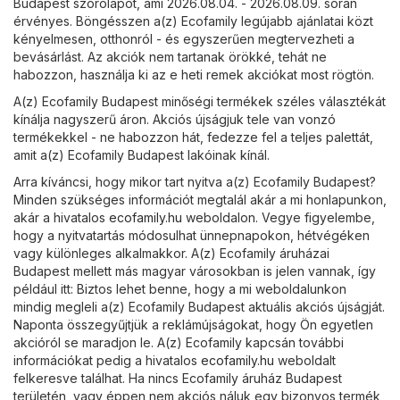
Budapest szórólapot, ami 2026.08.04. - 2026.08.09. során
érvényes. Böngésszen a(z) Ecofamily legújabb ajánlatai közt
kényelmesen, otthonról - és egyszerűen megtervezheti a
bevásárlást. Az akciók nem tartanak örökké, tehát ne
habozzon, használja ki az e heti remek akciókat most rögtön.
A(z) Ecofamily Budapest minőségi termékek széles választékát
kínálja nagyszerű áron. Akciós újságjuk tele van vonzó
termékekkel - ne habozzon hát, fedezze fel a teljes palettát,
amit a(z) Ecofamily Budapest lakóinak kínál.
Arra kíváncsi, hogy mikor tart nyitva a(z) Ecofamily Budapest?
Minden szükséges információt megtalál akár a mi honlapunkon,
akár a hivatalos
ecofamily.hu
weboldalon. Vegye figyelembe,
hogy a nyitvatartás módosulhat ünnepnapokon, hétvégéken
vagy különleges alkalmakkor. A(z) Ecofamily áruházai
Budapest mellett más magyar városokban is jelen vannak, így
például itt: Biztos lehet benne, hogy a mi weboldalunkon
mindig megleli a(z) Ecofamily Budapest aktuális akciós újságját.
Naponta összegyűjtjük a reklámújságokat, hogy Ön egyetlen
akcióról se maradjon le. A(z) Ecofamily kapcsán további
információkat pedig a hivatalos
ecofamily.hu
weboldalt
felkeresve találhat. Ha nincs Ecofamily áruház Budapest
területén, vagy éppen nem akciós náluk egy bizonyos termék,