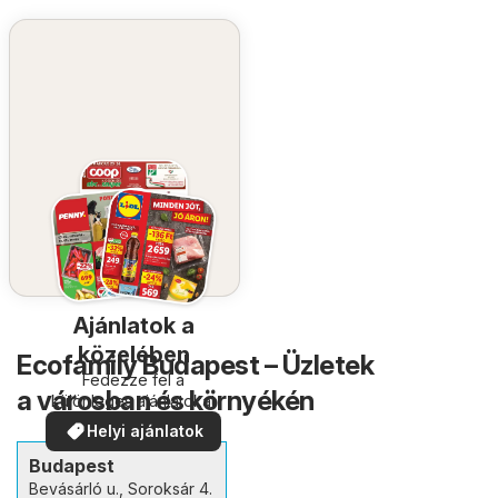
Ajánlatok a
közelében
Ecofamily Budapest – Üzletek
Fedezze fel a
a városban és környékén
különleges ajánlatokat
Helyi ajánlatok
Budapest
Bevásárló u., Soroksár 4.