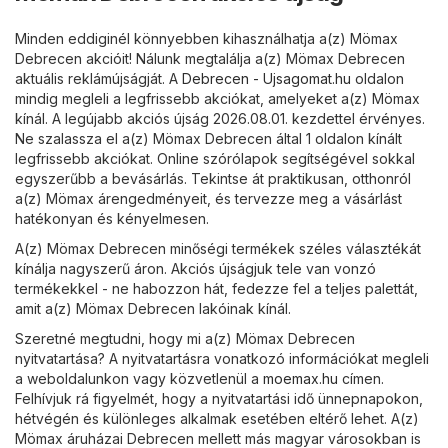
Minden eddiginél könnyebben kihasználhatja a(z) Mömax
Debrecen akcióit! Nálunk megtalálja a(z) Mömax Debrecen
aktuális reklámújságját. A
Debrecen - Ujsagomat.hu
oldalon
mindig megleli a legfrissebb akciókat, amelyeket a(z) Mömax
kínál. A legújabb akciós újság 2026.08.01. kezdettel érvényes.
Ne szalassza el a(z) Mömax Debrecen által 1 oldalon kínált
legfrissebb akciókat. Online szórólapok segítségével sokkal
egyszerűbb a bevásárlás. Tekintse át praktikusan, otthonról
a(z) Mömax árengedményeit, és tervezze meg a vásárlást
hatékonyan és kényelmesen.
A(z) Mömax Debrecen minőségi termékek széles választékát
kínálja nagyszerű áron. Akciós újságjuk tele van vonzó
termékekkel - ne habozzon hát, fedezze fel a teljes palettát,
amit a(z) Mömax Debrecen lakóinak kínál.
Szeretné megtudni, hogy mi a(z) Mömax Debrecen
nyitvatartása? A nyitvatartásra vonatkozó információkat megleli
a weboldalunkon vagy közvetlenül a
moemax.hu
címen.
Felhívjuk rá figyelmét, hogy a nyitvatartási idő ünnepnapokon,
hétvégén és különleges alkalmak esetében eltérő lehet. A(z)
Mömax áruházai Debrecen mellett más magyar városokban is