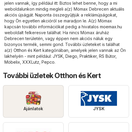
jelen vannak, így például itt: Biztos lehet benne, hogy a mi
weboldalunkon mindig megleli a(z) Mömax Debrecen aktuális
akciós újságját. Naponta összegyűjtjük a reklámújságokat,
hogy Ön egyetlen akcióról se maradjon le. A(z) Mömax
kapcsán további információkat pedig a hivatalos
moemax.hu
weboldalt felkeresve találhat. Ha nincs Mömax áruház
Debrecen területén, vagy éppen nem akciós náluk egy
bizonyos termék, semmi gond. További üzleteket is találhat
a(z)
Otthon és Kert
kategóriában, amelyek jelen vannak az Ön
lakhelyén - mint például:
JYSK
,
Diego
,
Praktiker
,
RS Bútor
,
Möbelix
,
XXXLutz
,
Pepco
.
További üzletek Otthon és Kert
Ajánlatok
JYSK