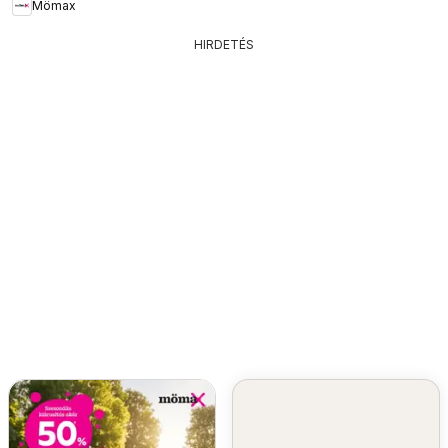
Mömax
HIRDETÉS