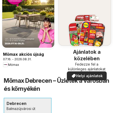
Ajánlatok a
Mömax akciós újság
közelében
07.16. - 2026.08.31.
Fedezze fel a
Mömax
különleges ajánlatokat
Helyi ajánlatok
Mömax Debrecen – Üzletek a városban
és környékén
Debrecen
Balmazújvárosi út