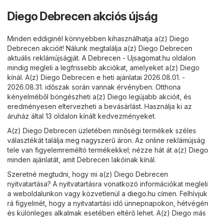
Diego Debrecen akciós újság
Minden eddiginél könnyebben kihasználhatja a(z) Diego
Debrecen akcióit! Nálunk megtalálja a(z) Diego Debrecen
aktuális reklámújságját. A
Debrecen - Ujsagomat.hu
oldalon
mindig megleli a legfrissebb akciókat, amelyeket a(z) Diego
kínál. A(z) Diego Debrecen e heti ajánlatai 2026.08.01. -
2026.08.31. időszak során vannak érvényben. Otthona
kényelméből böngészheti a(z) Diego legújabb akcióit, és
eredményesen eltervezheti a bevásárlást. Használja ki az
áruház által 13 oldalon kínált kedvezményeket.
A(z) Diego Debrecen üzletében minőségi termékek széles
választékát találja meg nagyszerű áron. Az online reklámújság
tele van figyelemreméltó termékekkel; nézze hát át a(z) Diego
minden ajánlatát, amit Debrecen lakóinak kínál.
Szeretné megtudni, hogy mi a(z) Diego Debrecen
nyitvatartása? A nyitvatartásra vonatkozó információkat megleli
a weboldalunkon vagy közvetlenül a
diego.hu
címen. Felhívjuk
rá figyelmét, hogy a nyitvatartási idő ünnepnapokon, hétvégén
és különleges alkalmak esetében eltérő lehet. A(z) Diego más