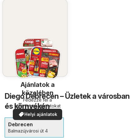
Ajánlatok a
közelében
Diego Debrecen – Üzletek a városban
Fedezze fel a
és környékén
különleges ajánlatokat
Helyi ajánlatok
Debrecen
Balmazújvárosi út 4