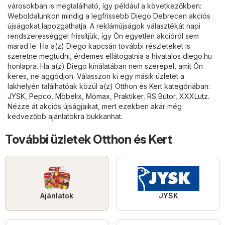
városokban is megtalálható, így például a következőkben:
Weboldalunkon mindig a legfrissebb Diego Debrecen akciós
újságokat lapozgathatja. A reklámújságok választékát napi
rendszerességgel frissítjük, így Ön egyetlen akcióról sem
marad le. Ha a(z) Diego kapcsán további részleteket is
szeretne megtudni, érdemes ellátogatnia a hivatalos
diego.hu
honlapra. Ha a(z) Diego kínálatában nem szerepel, amit Ön
keres, ne aggódjon. Válasszon ki egy másik üzletet a
lakhelyén találhatóak közül a(z)
Otthon és Kert
kategóriában:
JYSK
,
Pepco
,
Möbelix
,
Mömax
,
Praktiker
,
RS Bútor
,
XXXLutz
.
Nézze át akciós újságjaikat, mert ezekben akár még
kedvezőbb ajánlatokra bukkanhat.
További üzletek Otthon és Kert
Ajánlatok
JYSK