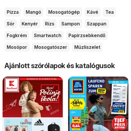
Pizza
Mangó
Mosogatógép
Kávé
Tea
Sör
Kenyér
Rizs
Sampon
Szappan
Fogkrém
Smartwatch
Papírzsebkendő
Mosópor
Mosogatószer
Müzliszelet
Ajánlott szórólapok és katalógusok