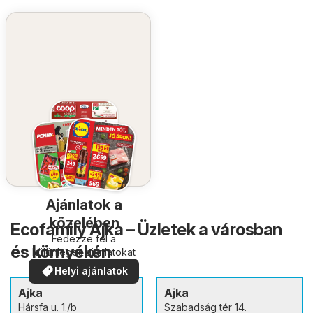
Ajánlatok a
közelében
Ecofamily Ajka – Üzletek a városban
Fedezze fel a
és környékén
különleges ajánlatokat
Helyi ajánlatok
Ajka
Ajka
Hársfa u. 1./b
Szabadság tér 14.