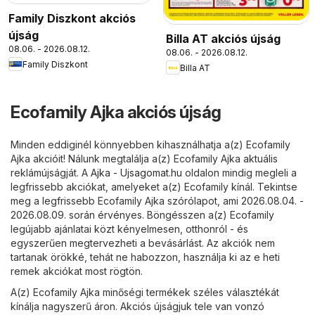
Family Diszkont akciós
újság
Billa AT akciós újság
08.06. - 2026.08.12.
08.06. - 2026.08.12.
Family Diszkont
Billa AT
Ecofamily Ajka akciós újság
Minden eddiginél könnyebben kihasználhatja a(z) Ecofamily
Ajka akcióit! Nálunk megtalálja a(z) Ecofamily Ajka aktuális
reklámújságját. A
Ajka - Ujsagomat.hu
oldalon mindig megleli a
legfrissebb akciókat, amelyeket a(z) Ecofamily kínál. Tekintse
meg a legfrissebb Ecofamily Ajka szórólapot, ami 2026.08.04. -
2026.08.09. során érvényes. Böngésszen a(z) Ecofamily
legújabb ajánlatai közt kényelmesen, otthonról - és
egyszerűen megtervezheti a bevásárlást. Az akciók nem
tartanak örökké, tehát ne habozzon, használja ki az e heti
remek akciókat most rögtön.
A(z) Ecofamily Ajka minőségi termékek széles választékát
kínálja nagyszerű áron. Akciós újságjuk tele van vonzó