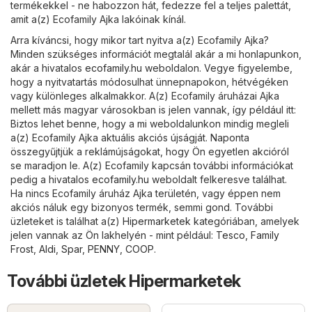
termékekkel - ne habozzon hát, fedezze fel a teljes palettát,
amit a(z) Ecofamily Ajka lakóinak kínál.
Arra kíváncsi, hogy mikor tart nyitva a(z) Ecofamily Ajka?
Minden szükséges információt megtalál akár a mi honlapunkon,
akár a hivatalos
ecofamily.hu
weboldalon. Vegye figyelembe,
hogy a nyitvatartás módosulhat ünnepnapokon, hétvégéken
vagy különleges alkalmakkor. A(z) Ecofamily áruházai Ajka
mellett más magyar városokban is jelen vannak, így például itt:
Biztos lehet benne, hogy a mi weboldalunkon mindig megleli
a(z) Ecofamily Ajka aktuális akciós újságját. Naponta
összegyűjtjük a reklámújságokat, hogy Ön egyetlen akcióról
se maradjon le. A(z) Ecofamily kapcsán további információkat
pedig a hivatalos
ecofamily.hu
weboldalt felkeresve találhat.
Ha nincs Ecofamily áruház Ajka területén, vagy éppen nem
akciós náluk egy bizonyos termék, semmi gond. További
üzleteket is találhat a(z)
Hipermarketek
kategóriában, amelyek
jelen vannak az Ön lakhelyén - mint például:
Tesco
,
Family
Frost
,
Aldi
,
Spar
,
PENNY
,
COOP
.
További üzletek Hipermarketek