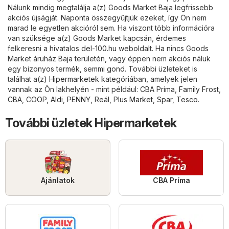
Nálunk mindig megtalálja a(z) Goods Market Baja legfrissebb
akciós újságját. Naponta összegyűjtjük ezeket, így Ön nem
marad le egyetlen akcióról sem. Ha viszont több információra
van szüksége a(z) Goods Market kapcsán, érdemes
felkeresni a hivatalos
del-100.hu
weboldalt. Ha nincs Goods
Market áruház Baja területén, vagy éppen nem akciós náluk
egy bizonyos termék, semmi gond. További üzleteket is
találhat a(z)
Hipermarketek
kategóriában, amelyek jelen
vannak az Ön lakhelyén - mint például:
CBA Príma
,
Family Frost
,
CBA
,
COOP
,
Aldi
,
PENNY
,
Reál
,
Plus Market
,
Spar
,
Tesco
.
További üzletek Hipermarketek
Ajánlatok
CBA Príma