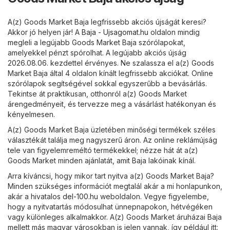
A(z) Goods Market Baja legfrissebb akciós újságát keresi?
Akkor jó helyen jár! A
Baja - Ujsagomat.hu
oldalon mindig
megleli a legújabb Goods Market Baja szórólapokat,
amelyekkel pénzt spórolhat. A legújabb akciós újság
2026.08.06. kezdettel érvényes. Ne szalassza el a(z) Goods
Market Baja által 4 oldalon kínált legfrissebb akciókat. Online
szórólapok segítségével sokkal egyszerűbb a bevásárlás.
Tekintse át praktikusan, otthonról a(z) Goods Market
árengedményeit, és tervezze meg a vásárlást hatékonyan és
kényelmesen.
A(z) Goods Market Baja üzletében minőségi termékek széles
választékát találja meg nagyszerű áron. Az online reklámújság
tele van figyelemreméltó termékekkel; nézze hát át a(z)
Goods Market minden ajánlatát, amit Baja lakóinak kínál.
Arra kíváncsi, hogy mikor tart nyitva a(z) Goods Market Baja?
Minden szükséges információt megtalál akár a mi honlapunkon,
akár a hivatalos
del-100.hu
weboldalon. Vegye figyelembe,
hogy a nyitvatartás módosulhat ünnepnapokon, hétvégéken
vagy különleges alkalmakkor. A(z) Goods Market áruházai Baja
mellett más magyar városokban is jelen vannak, így például itt: