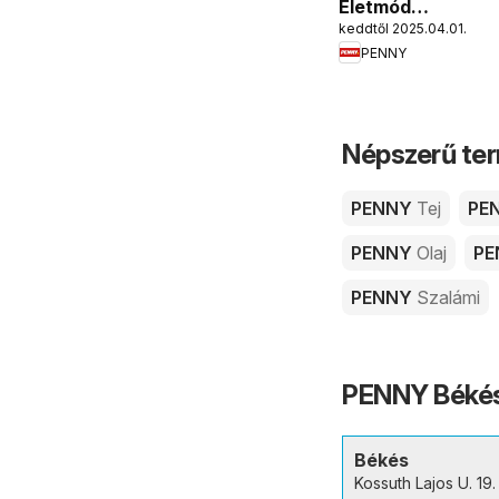
Életmód
keddtől 2025.04.01.
katalógus
PENNY
Népszerű ter
PENNY
Tej
PE
PENNY
Olaj
P
PENNY
Szalámi
PENNY Békés 
Békés
Kossuth Lajos U. 19.