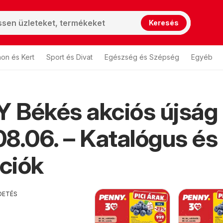
Keresés
hon és Kert
Sport és Divat
Egészség és Szépség
Egyéb
 Békés akciós újság
8.06. – Katalógus és
ciók
DETÉS