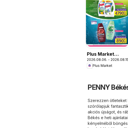
Plus Market
2026.08.06. - 2026.08.15
akciós újság
Plus Market
PENNY Békés
Szerezzen ötleteket 
szórólapjuk fantaszti
akciós újságot, és r
Békés e heti ajánlat
kényelméből böngész