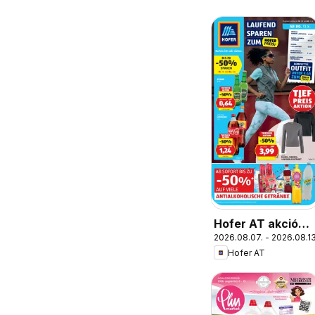
Hofer AT akciós
2026.08.07. - 2026.08.13
újság
Hofer AT