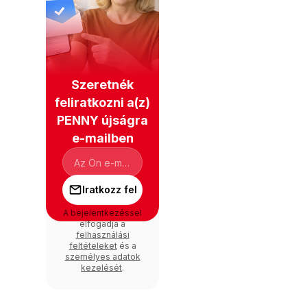
Szeretnék
feliratkozni a(z)
PENNY újságra
e-mailben
Iratkozz fel
A bejelentkezéssel
elfogadja a
felhasználási
feltételeket
és a
személyes adatok
kezelését
.