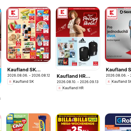
Kaufland SK
Kaufland 
Kaufland HR
2026.08.06. - 2026.08.12.
2026.08.06. - 
akciós újság
Nonfood a
Kaufland SK
Kaufland S
2026.08.10. - 2026.09.13.
akciós újság
újság
Kaufland HR
.