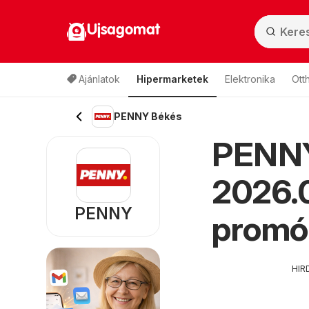
Ujsagomat
Ajánlatok
Hipermarketek
Elektronika
Ott
PENNY Békés
PENNY
2026.0
PENNY
promó
HIR