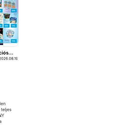
ciós
2026.08.19.
den
teljes
NNY
a