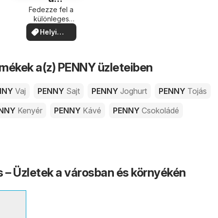
közelében
Fedezze fel a
különleges
ajánlatokat
Helyi
ajánlatok
mékek a(z) PENNY üzleteiben
NNY
Vaj
PENNY
Sajt
PENNY
Joghurt
PENNY
Tojás
ENNY
Kenyér
PENNY
Kávé
PENNY
Csokoládé
– Üzletek a városban és környékén