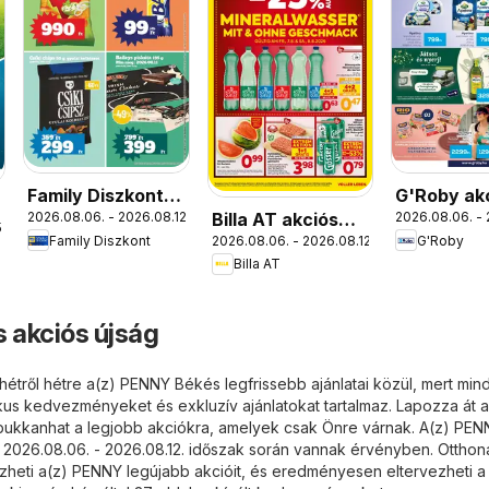
Family Diszkont
G'Roby ak
Billa AT akciós
2026.08.06. - 2026.08.12.
2026.08.06. - 
akciós újság
újság
.
2026.08.06. - 2026.08.12.
Family Diszkont
G'Roby
újság
Billa AT
 akciós újság
hétről hétre a(z) PENNY Békés legfrissebb ajánlatai közül, mert min
kus kedvezményeket és exkluzív ajánlatokat tartalmaz. Lapozza át a 
ábukkanhat a legjobb akciókra, amelyek csak Önre várnak. A(z) PE
ai 2026.08.06. - 2026.08.12. időszak során vannak érvényben. Otthon
heti a(z) PENNY legújabb akcióit, és eredményesen eltervezheti a