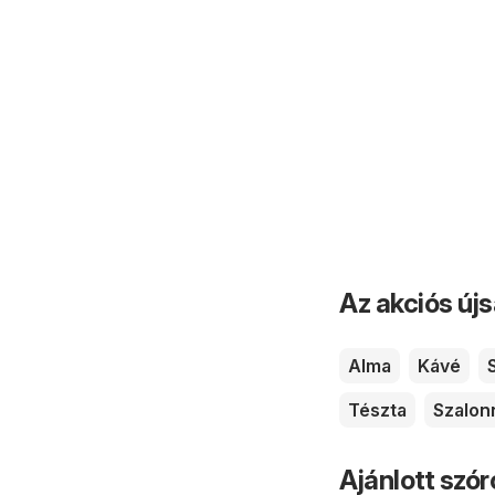
Az akciós új
Alma
Kávé
Tészta
Szalon
Ajánlott szó