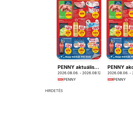
PENNY aktuális
PENNY akc
2026.08.06. - 2026.08.12.
2026.08.06. - 
akciós újság
újság
PENNY
PENNY
HIRDETÉS