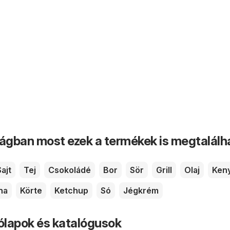
ságban most ezek a termékek is megtalálh
Sajt
Tej
Csokoládé
Bor
Sör
Grill
Olaj
Ken
na
Körte
Ketchup
Só
Jégkrém
rólapok és katalógusok