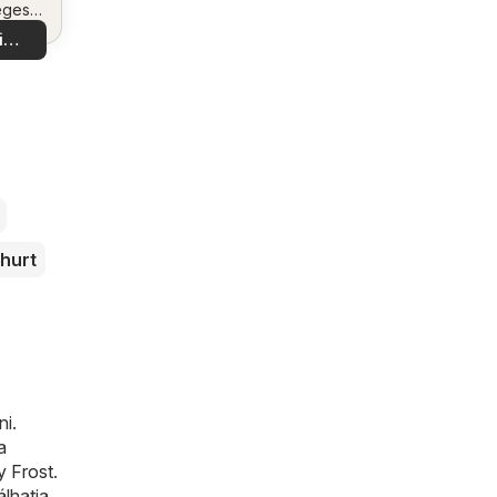
eges
tokat
i
latok
hurt
ni.
a
y Frost
.
lhatja