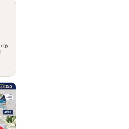
n egy
!