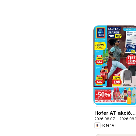
Hofer AT akciós
2026.08.07. - 2026.08.
újság
Hofer AT