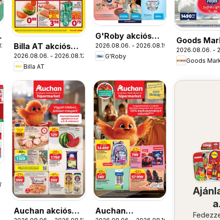
G'Roby akciós
Goods Mar
Billa AT akciós
12.
2026.08.06. - 2026.08.19.
újság
2026.08.06. - 
akciós újs
2026.08.06. - 2026.08.12.
G'Roby
újság
Goods Mar
Billa AT
1.
Ajánl
a
Auchan akciós
Auchan
közel
Fedezze