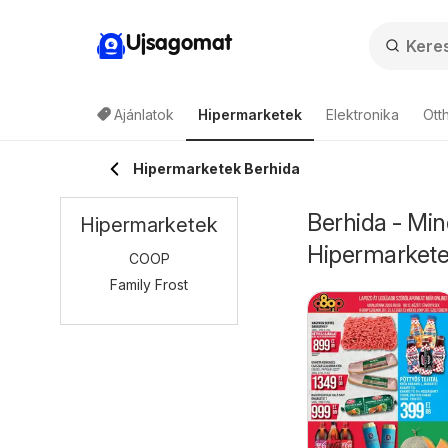
Ujsagomat
Ajánlatok
Hipermarketek
Elektronika
Ott
Hipermarketek Berhida
Berhida - Min
Hipermarketek
Hipermarket
COOP
Family Frost