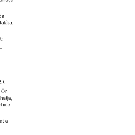
da
alálja.
t:
-
.)
.
n Ön
hatja,
rhida
at a