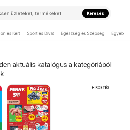
Keresés
hon és Kert
Sport és Divat
Egészség és Szépség
Egyéb
den aktuális katalógus a kategóriából
ek
HIRDETÉS