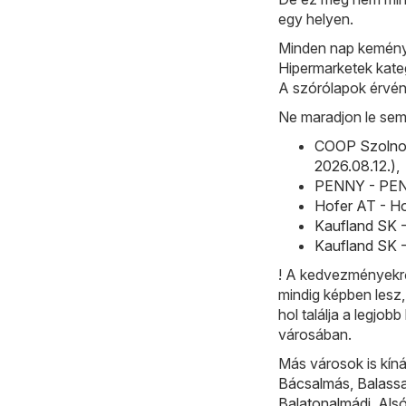
egy helyen.
Minden nap keménye
Hipermarketek kateg
A szórólapok érvén
Ne maradjon le sem
COOP Szolnok
2026.08.12.)
,
PENNY - PENNY
Hofer AT - Ho
Kaufland SK -
Kaufland SK -
! A kedvezményekrő
mindig képben lesz,
hol találja a legjo
városában.
Más városok is kíná
Bácsalmás
,
Balass
Balatonalmádi
,
Als