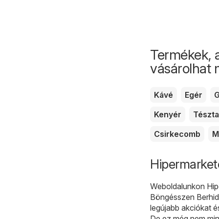
Termékek, 
vásárolhat
Kávé
Egér
G
Kenyér
Tészta
Csirkecomb
M
Hipermarkete
Weboldalunkon
Hip
Böngésszen Berhida
legújabb akciókat 
De ez még nem mind