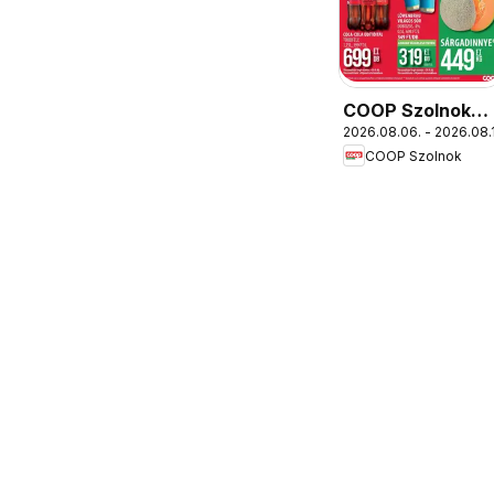
COOP Szolnok
2026.08.06. - 2026.08.
akciós újság
COOP Szolnok
Székesfehérvár