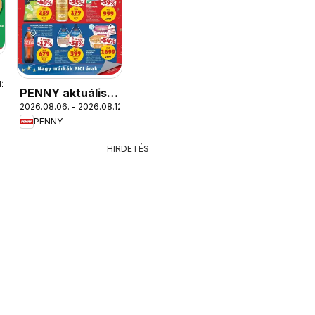
12.
PENNY aktuális
2026.08.06. - 2026.08.12.
akciós újság
PENNY
HIRDETÉS