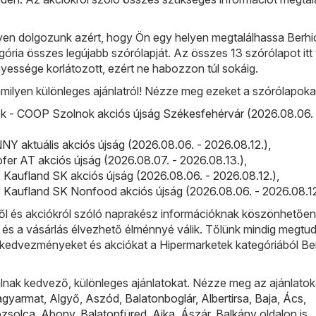
n dolgozunk azért, hogy Ön egy helyen megtalálhassa Berhi
ória összes legújabb szórólapját. Az összes 13 szórólapot itt t
yessége korlátozott, ezért ne habozzon túl sokáig.
milyen különleges ajánlatról! Nézze meg ezeket a szórólapoka
 - COOP Szolnok akciós újság Székesfehérvár (2026.08.06. 
 aktuális akciós újság (2026.08.06. - 2026.08.12.)
,
fer AT akciós újság (2026.08.07. - 2026.08.13.)
,
 Kaufland SK akciós újság (2026.08.06. - 2026.08.12.)
,
 Kaufland SK Nonfood akciós újság (2026.08.06. - 2026.08.12
l és akciókról szóló naprakész információknak köszönhetőe
 és a vásárlás élvezhető élménnyé válik. Tőlünk mindig megtud
bb kedvezményeket és akciókat a Hipermarketek kategóriából Be
lnak kedvező, különleges ajánlatokat. Nézze meg az ajánlatok
agyarmat
,
Algyő
,
Aszód
,
Balatonboglár
,
Albertirsa
,
Baja
,
Ács
,
ózsolca
,
Abony
,
Balatonfüred
,
Ajka
,
Ászár
,
Balkány
oldalon is.