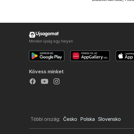
Ujsagomat
Minden újság egy helyen
Kövess minket
Többi ország:
Česko
Polska
Slovensko