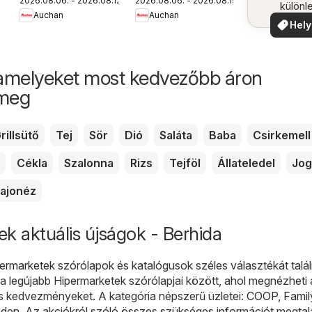
2026.08.06. - 2026.08.12.
2026.08.06. - 2026.08.19.
újság
Iskolakezdés
különl
Auchan
Auchan
ajánlatok
ajánla
Hely
aján
amelyeket most kedvezőbb áron
 meg
rillsütő
Tej
Sör
Dió
Saláta
Baba
Csirkemell
Cékla
Szalonna
Rizs
Tejföl
Állateledel
Jog
ajonéz
k aktuális újságok - Berhida
ermarketek
szórólapok és katalógusok széles választékát talál
 legújabb Hipermarketek szórólapjai között, ahol megnézheti 
és kedvezményeket. A kategória népszerű üzletei:
COOP
,
Famil
en. Az akciókról szóló összes szükséges információt megtalá