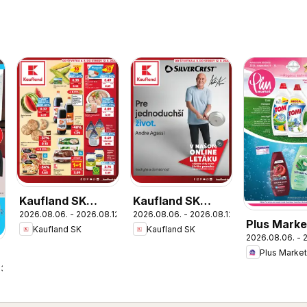
Kaufland SK
Kaufland SK
2026.08.06. - 2026.08.12.
2026.08.06. - 2026.08.12.
akciós újság
Nonfood akciós
Plus Marke
Kaufland SK
Kaufland SK
újság
2026.08.06. - 
akciós újs
Plus Market
13.