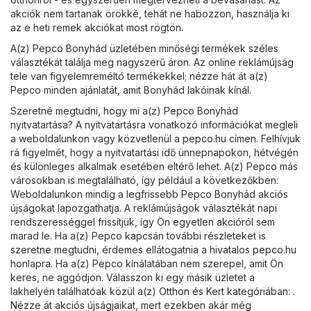
akciók nem tartanak örökké, tehát ne habozzon, használja ki
az e heti remek akciókat most rögtön.
A(z) Pepco Bonyhád üzletében minőségi termékek széles
választékát találja meg nagyszerű áron. Az online reklámújság
tele van figyelemreméltó termékekkel; nézze hát át a(z)
Pepco minden ajánlatát, amit Bonyhád lakóinak kínál.
Szeretné megtudni, hogy mi a(z) Pepco Bonyhád
nyitvatartása? A nyitvatartásra vonatkozó információkat megleli
a weboldalunkon vagy közvetlenül a
pepco.hu
címen. Felhívjuk
rá figyelmét, hogy a nyitvatartási idő ünnepnapokon, hétvégén
és különleges alkalmak esetében eltérő lehet. A(z) Pepco más
városokban is megtalálható, így például a következőkben:
Weboldalunkon mindig a legfrissebb Pepco Bonyhád akciós
újságokat lapozgathatja. A reklámújságok választékát napi
rendszerességgel frissítjük, így Ön egyetlen akcióról sem
marad le. Ha a(z) Pepco kapcsán további részleteket is
szeretne megtudni, érdemes ellátogatnia a hivatalos
pepco.hu
honlapra. Ha a(z) Pepco kínálatában nem szerepel, amit Ön
keres, ne aggódjon. Válasszon ki egy másik üzletet a
lakhelyén találhatóak közül a(z)
Otthon és Kert
kategóriában: .
Nézze át akciós újságjaikat, mert ezekben akár még