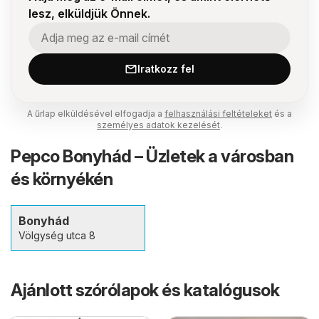
lesz, elküldjük Önnek.
Iratkozz fel
A űrlap elküldésével elfogadja a
felhasználási feltételeket
és a
személyes adatok kezelését
.
Pepco Bonyhád – Üzletek a városban
és környékén
Bonyhád
Völgység utca 8
Ajánlott szórólapok és katalógusok