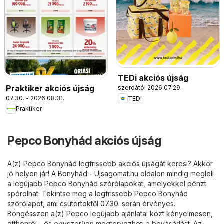
TEDi akciós újság
Praktiker akciós újság
szerdától 2026.07.29.
07.30. - 2026.08.31.
TEDi
Praktiker
Pepco Bonyhád akciós újság
A(z) Pepco Bonyhád legfrissebb akciós újságát keresi? Akkor
jó helyen jár! A
Bonyhád - Ujsagomat.hu
oldalon mindig megleli
a legújabb Pepco Bonyhád szórólapokat, amelyekkel pénzt
spórolhat. Tekintse meg a legfrissebb Pepco Bonyhád
szórólapot, ami csütörtöktől 07.30. során érvényes.
Böngésszen a(z) Pepco legújabb ajánlatai közt kényelmesen,
otthonról - és egyszerűen megtervezheti a bevásárlást. Az