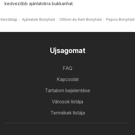
kedvezőbb ajánlatokra bukkanhat.
Kezdőlap
Ajánlatok Bonyhád
Otthon és Kert Bonyhád
Pepco Bonyhád
Ujsagomat
FAQ
Kapcsolat
Tartalom bejelentése
Városok listája
Termékek listája