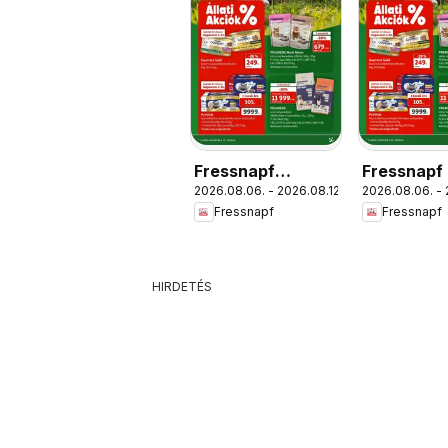
Fressnapf
Fressnapf 
2026.08.06. - 2026.08.12.
2026.08.06. - 
aktuális akciós
újság
Fressnapf
Fressnapf
újság
HIRDETÉS