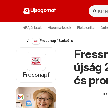
Ujsagomat
Ajánlatok
Hipermarketek
Elektronika
Otth
Fressnapf Budaörs
Fressn
újság 
Fressnapf
és pr
HIR