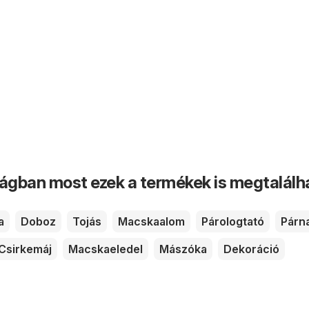
ságban most ezek a termékek is megtalálh
a
Doboz
Tojás
Macskaalom
Párologtató
Párn
Csirkemáj
Macskaeledel
Mászóka
Dekoráció