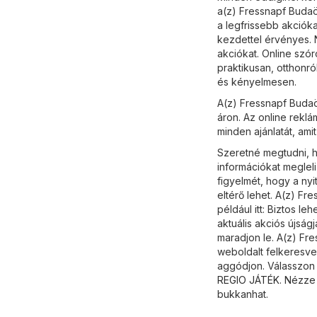
a(z) Fressnapf Budaör
a legfrissebb akcióka
kezdettel érvényes. N
akciókat. Online szó
praktikusan, otthonr
és kényelmesen.
A(z) Fressnapf Budaö
áron. Az online rekl
minden ajánlatát, ami
Szeretné megtudni, h
információkat meglel
figyelmét, hogy a ny
eltérő lehet. A(z) Fr
például itt: Biztos l
aktuális akciós újság
maradjon le. A(z) Fr
weboldalt felkeresve 
aggódjon. Válasszon k
REGIO JÁTÉK
. Nézze
bukkanhat.