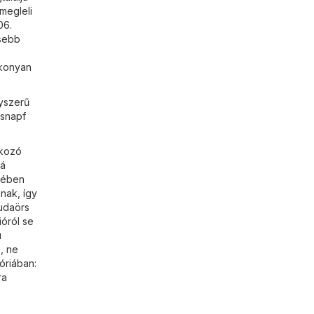
megleli
06.
ssebb
ékonyan
gyszerű
ssnapf
tkozó
rá
etében
nak, így
Budaörs
ióról se
u
, ne
óriában:
ra