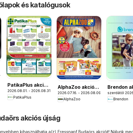
rólapok és katalógusok
.
PatikaPlus akciós
AlphaZoo akciós
Brendon a
2026.08.01. - 2026.08.31.
újság
2026.07.16. - 2026.08.09.
szerdától 2026
újság
újság
PatikaPlus
AlphaZoo
Brendon
daörs akciós újság
nyebben kihasználhatja a(z) Fressnapf Budaörs akcióit! Nálunk megt