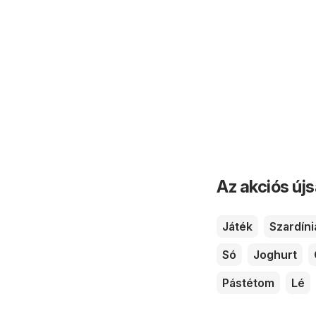
Az akciós új
Játék
Szardíni
Só
Joghurt
Pástétom
Lé