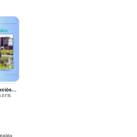
kciós
.07.15.
alálja