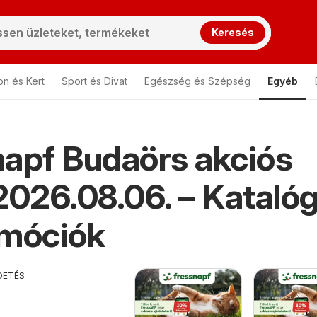
Keresés
on és Kert
Sport és Divat
Egészség és Szépség
Egyéb
apf Budaörs akciós
2026.08.06. – Kataló
omóciók
DETÉS