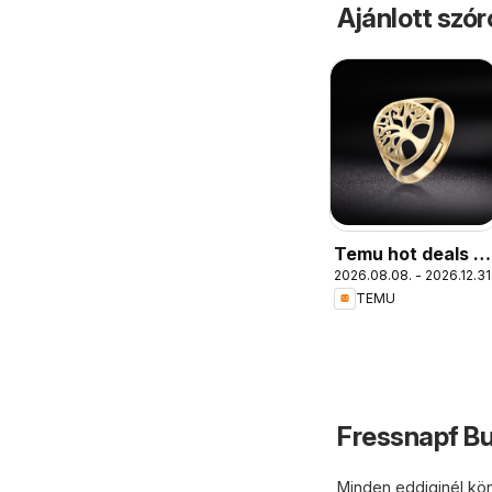
Ajánlott szó
Temu hot deals –
2026.08.08. - 2026.12.31
Hungary
TEMU
Fressnapf Bu
Minden eddiginél kön