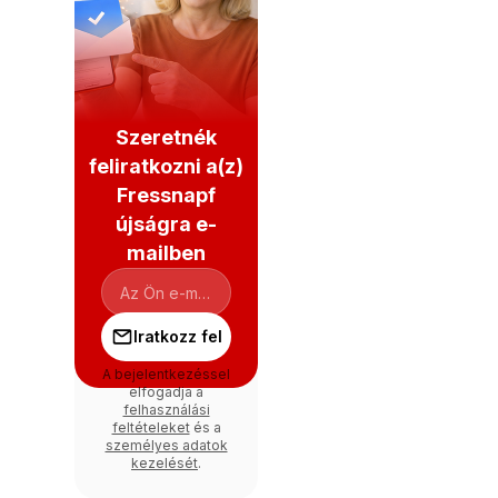
Szeretnék
feliratkozni a(z)
Fressnapf
újságra e-
mailben
Iratkozz fel
A bejelentkezéssel
elfogadja a
felhasználási
feltételeket
és a
személyes adatok
kezelését
.