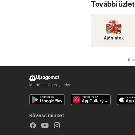
További üzle
Ajánlatok
Kez
Ujsagomat
Minden újság egy helyen
Kövess minket