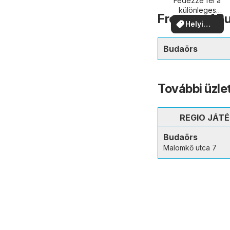
közelében
Fedezze fel a
különleges
Fressnapf Bu
ajánlatokat
Helyi
ajánlatok
Budaörs
További üzle
REGIO JÁT
Budaörs
Malomkő utca 7