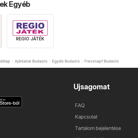
tek Egyéb
REGIO JÁTÉK
dőlap
Ajánlatok Budaörs
Egyéb Budaörs
Fressnapf Budaörs
Ujsagomat
FAQ
Kapcsolat
Tartalom bejelentése