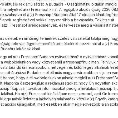
s aktuális reklámújságját. A
Budaörs - Ujsagomat.hu
oldalon mindig 
t, amelyeket a(z) Fressnapf kínál. A legújabb akciós újság 2026.08.
e szalassza el a(z) Fressnapf Budaörs által 17 oldalon kínált legfri
rólapok segítségével sokkal egyszerűbb a bevásárlás. Tekintse át
ól a(z) Fressnapf árengedményeit, és tervezze meg a vásárlást hat
rs üzletében minőségi termékek széles választékát találja meg na
ámújság tele van figyelemreméltó termékekkel; nézze hát át a(z) Fre
t Budaörs lakóinak kínál.
ogy mi a(z) Fressnapf Budaörs nyitvatartása? A nyitvatartásra vona
i a weboldalunkon vagy közvetlenül a
fressnapf.hu
címen. Felhívjuk 
itvatartási idő ünnepnapokon, hétvégén és különleges alkalmak es
essnapf áruházai Budaörs mellett más magyar városokban is jelen van
ehet benne, hogy a mi weboldalunkon mindig megleli a(z) Fressnapf 
ját. Naponta összegyűjtjük a reklámújságokat, hogy Ön egyetlen akc
essnapf kapcsán további információkat pedig a hivatalos
fressnapf.h
találhat. Ha a(z) Fressnapf kínálatában nem szerepel, amit Ön keres
i egy másik üzletet a lakhelyén találhatóak közül a(z)
Egyéb
kateg
 át akciós újságjaikat, mert ezekben akár még kedvezőbb ajánlatok