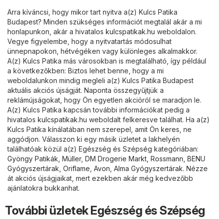
Arra kíváncsi, hogy mikor tart nyitva a(z) Kulcs Patika
Budapest? Minden szükséges információt megtalál akár a mi
honlapunkon, akár a hivatalos
kulcspatikak.hu
weboldalon.
Vegye figyelembe, hogy a nyitvatartás módosulhat
ünnepnapokon, hétvégéken vagy különleges alkalmakkor.
A(z) Kulcs Patika más városokban is megtalálható, így például
a következőkben: Biztos lehet benne, hogy a mi
weboldalunkon mindig megleli a(z) Kulcs Patika Budapest
aktuális akciós újságját. Naponta összegyűjtjük a
reklámújságokat, hogy Ön egyetlen akcióról se maradjon le.
A(z) Kulcs Patika kapcsán további információkat pedig a
hivatalos
kulcspatikak.hu
weboldalt felkeresve találhat. Ha a(z)
Kulcs Patika kínálatában nem szerepel, amit Ön keres, ne
aggódjon. Válasszon ki egy másik üzletet a lakhelyén
találhatóak közül a(z)
Egészség és Szépség
kategóriában:
Gyöngy Patikák
,
Müller
,
DM Drogerie Markt
,
Rossmann
,
BENU
Gyógyszertárak
,
Oriflame
,
Avon
,
Alma Gyógyszertárak
. Nézze
át akciós újságjaikat, mert ezekben akár még kedvezőbb
ajánlatokra bukkanhat.
További üzletek Egészség és Szépség