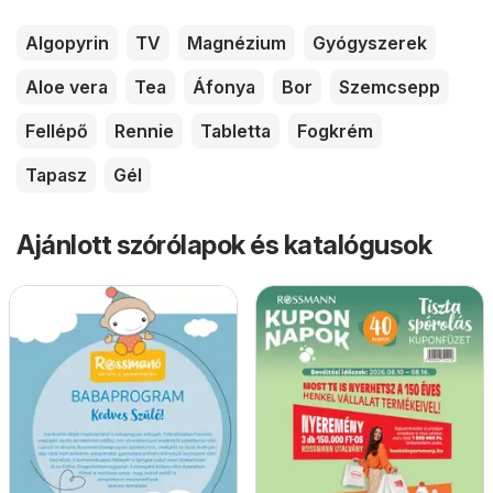
Algopyrin
TV
Magnézium
Gyógyszerek
Aloe vera
Tea
Áfonya
Bor
Szemcsepp
Fellépő
Rennie
Tabletta
Fogkrém
Tapasz
Gél
Ajánlott szórólapok és katalógusok