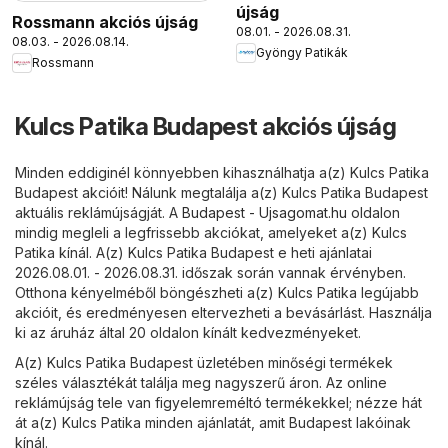
újság
Rossmann akciós újság
08.01. - 2026.08.31.
08.03. - 2026.08.14.
Gyöngy Patikák
Rossmann
Kulcs Patika Budapest akciós újság
Minden eddiginél könnyebben kihasználhatja a(z) Kulcs Patika
Budapest akcióit! Nálunk megtalálja a(z) Kulcs Patika Budapest
aktuális reklámújságját. A
Budapest - Ujsagomat.hu
oldalon
mindig megleli a legfrissebb akciókat, amelyeket a(z) Kulcs
Patika kínál. A(z) Kulcs Patika Budapest e heti ajánlatai
2026.08.01. - 2026.08.31. időszak során vannak érvényben.
Otthona kényelméből böngészheti a(z) Kulcs Patika legújabb
akcióit, és eredményesen eltervezheti a bevásárlást. Használja
ki az áruház által 20 oldalon kínált kedvezményeket.
A(z) Kulcs Patika Budapest üzletében minőségi termékek
széles választékát találja meg nagyszerű áron. Az online
reklámújság tele van figyelemreméltó termékekkel; nézze hát
át a(z) Kulcs Patika minden ajánlatát, amit Budapest lakóinak
kínál.