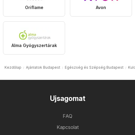
Oriflame
Avon
Alma Gyógyszertárak
Kezdőlap
Ajánlatok Budapest
Egészség és Szépség Budapest
Kul
Ujsagomat
FAQ
Kapcsolat