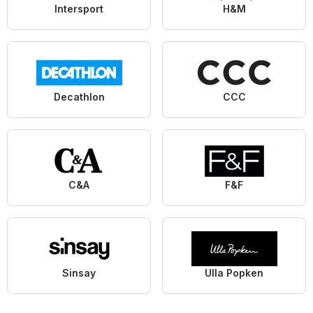
Intersport
H&M
Decathlon
CCC
C&A
F&F
Sinsay
Ulla Popken