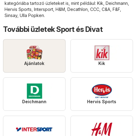
kategóriába tartozó üzleteket is, mint például:
Kik
,
Deichmann
,
Hervis Sports
,
Intersport
,
H&M
,
Decathlon
,
CCC
,
C&A
,
F&F
,
Sinsay
,
Ulla Popken
.
További üzletek Sport és Divat
Ajánlatok
Kik
Deichmann
Hervis Sports