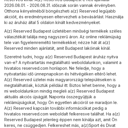
2026.08.01. - 2026.08.31. időszak során vannak érvényben.
Otthona kényelméből böngészheti a(z) Reserved legújabb
akcióit, és eredményesen eltervezheti a bevásárlást. Használja
ki az áruház által 5 oldalon kínált kedvezményeket.
A(z) Reserved Budapest üzletében minőségi termékek széles
választékát találja meg nagyszerű áron. Az online reklámújság
tele van figyelemreméltó termékekkel; nézze hát át a(z)
Reserved minden ajánlatát, amit Budapest lakóinak kínál.
Szeretné tudni, hogy a(z) Reserved Budapest áruház nyitva
van-e? A nyitvartartás megtalálható weboldalunkon, valamint a
hivatalos
reserved.com
honlapon. Ne feledje, hogy a
nyitvatartási idő ünnepnapokon és hétvégéken eltérő lehet.
A(z) Reserved üzletei más magyarországi településeken is
megtalálhatóak, köztük például itt: Biztos lehet benne, hogy a
mi weboldalunkon mindig megleli a(z) Reserved Budapest
aktuális akciós újságját. Naponta összegyűjtjük a
reklámújságokat, hogy Ön egyetlen akcióról se maradjon le.
A(z) Reserved kapcsán további információkat pedig a
hivatalos
reserved.com
weboldalt felkeresve találhat. Ha a(z)
Reserved Budapest jelenleg éppen nem kínálja azt, amit Ön
keres, ne csüggedjen. Felkereshet más, a(z)
Sport és Divat