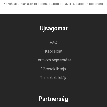
Kezdőlap
Ajánlatok Budapest
Sport és Divat Budapest
Reserved B
Ujsagomat
FAQ
Kapcsolat
Tartalom bejelentése
Városok listája
Termékek listája
Partnerség