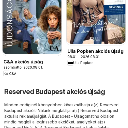
Ulla Popken akciós újság
08.01. - 2026.08.31.
C&A akciós újság
Ulla Popken
szombattól 2026.08.01.
C&A
Reserved Budapest akciós újság
Minden eddiginél könnyebben kihasználhatja a(z) Reserved
Budapest akcióit! Nálunk megtalálja a(z) Reserved Budapest
aktuális reklámújságját. A
Budapest - Ujsagomat.hu
oldalon
mindig megleli a legfrissebb akciókat, amelyeket a(z)
Reserved kínál. A(z) Reserved Budapest e heti ajánlatai