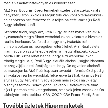
meg a vásárlást hatékonyan és kényelmesen.
A(z) Reál Bugyi minőségi termékek széles választékát kínálja
nagyszerű áron. Akciós újságjuk tele van vonzó termékekkel -
ne habozzon hát, fedezze fel a teljes palettát, amit a(z) Reál
Bugyi lakóinak kínál.
Szeretné tudni, hogy a(z) Reál Bugyi áruház nyitva van-e? A
nyitvartartás megtalálható weboldalunkon, valamint a hivatalos
real.hu
honlapon. Ne feledje, hogy a nyitvatartási idő
ünnepnapokon és hétvégéken eltérő lehet. A(z) Reál üzletei
más magyarországi településeken is megtalálhatóak, köztük
például itt: Biztos lehet benne, hogy a mi weboldalunkon
mindig megleli a(z) Reál Bugyi aktuális akciós újságját. Naponta
összegyűjtjük a reklámújságokat, hogy Ön egyetlen akcióról
se maradjon le. A(z) Reál kapcsán további információkat pedig
a hivatalos
real.hu
weboldalt felkeresve találhat. Ha nincs Reál
áruház Bugyi területén, vagy éppen nem akciós náluk egy
bizonyos termék, semmi gond. További üzleteket is találhat
a(z)
Hipermarketek
kategóriában, amelyek jelen vannak az Ön
lakhelyén - mint például:
CBA
,
COOP
,
CBA Príma
,
Family Frost
.
További üzletek Hipermarketek