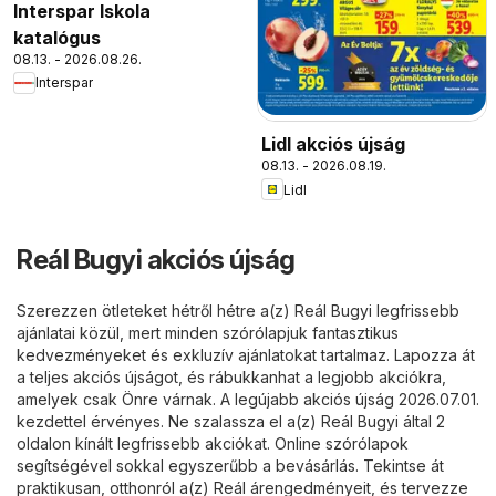
Interspar Iskola
katalógus
08.13. - 2026.08.26.
Interspar
Lidl akciós újság
08.13. - 2026.08.19.
Lidl
Reál Bugyi akciós újság
Szerezzen ötleteket hétről hétre a(z) Reál Bugyi legfrissebb
ajánlatai közül, mert minden szórólapjuk fantasztikus
kedvezményeket és exkluzív ajánlatokat tartalmaz. Lapozza át
a teljes akciós újságot, és rábukkanhat a legjobb akciókra,
amelyek csak Önre várnak. A legújabb akciós újság 2026.07.01.
kezdettel érvényes. Ne szalassza el a(z) Reál Bugyi által 2
oldalon kínált legfrissebb akciókat. Online szórólapok
segítségével sokkal egyszerűbb a bevásárlás. Tekintse át
praktikusan, otthonról a(z) Reál árengedményeit, és tervezze