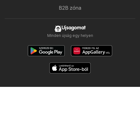
B2B zóna
Ujsagomat
Minden újság egy helyen
Kövess minket
Többi ország:
Česko
Polska
Slovensko
Copyright © 2026
Ujsogomat.hu
.