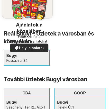
Ajánlatok a
közelében
Reál Bugyi – Üzletek a városban és
Fedezze fel a
környékén
különleges ajánlatokat
Helyi ajánlatok
Bugyi
Kossuth u. 34
További üzletek Bugyi városban
CBA
COOP
Bugyi
Bugyi
Széchenyi Tér 12., Ajtó 1
Teleki Út 1.