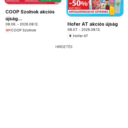
COOP Szolnok akciós
újság
Hofer AT akciós újság
08.06. - 2026.08.12.
Békésszentandrás
08.07. - 2026.08.13.
COOP Szolnok
Hofer AT
HIRDETÉS