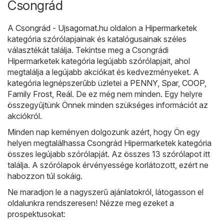
Csongrád
A
Csongrád - Ujsagomat.hu
oldalon a
Hipermarketek
kategória szórólapjainak és katalógusainak széles
választékát találja. Tekintse meg a Csongrádi
Hipermarketek kategória legújabb szórólapjait, ahol
megtalálja a legújabb akciókat és kedvezményeket. A
kategória legnépszerűbb üzletei a
PENNY
,
Spar
,
COOP
,
Family Frost
,
Reál
. De ez még nem minden. Egy helyre
összegyűjtünk Önnek minden szükséges információt az
akciókról.
Minden nap keményen dolgozunk azért, hogy Ön egy
helyen megtalálhassa Csongrád Hipermarketek kategória
összes legújabb szórólapját. Az összes 13 szórólapot itt
találja. A szórólapok érvényessége korlátozott, ezért ne
habozzon túl sokáig.
Ne maradjon le a nagyszerű ajánlatokról, látogasson el
oldalunkra rendszeresen! Nézze meg ezeket a
prospektusokat: