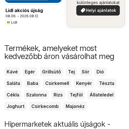
különleges ajánlatokat
Lidl akciós újság
Helyi ajánlatok
08.06. - 2026.08.12.
Lidl
Termékek, amelyeket most
kedvezőbb áron vásárolhat meg
Kávé
Egér
Grillsütő
Tej
Sör
Dió
Saláta
Baba
Csirkemell
Kenyér
Tészta
Cékla
Szalonna
Rizs
Tejföl
Állateledel
Joghurt
Csirkecomb
Majonéz
Hipermarketek aktuális újságok -