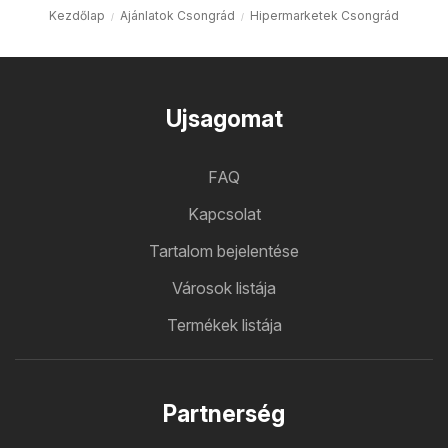
Kezdőlap
Ajánlatok Csongrád
Hipermarketek Csongrád
Ujsagomat
FAQ
Kapcsolat
Tartalom bejelentése
Városok listája
Termékek listája
Partnerség