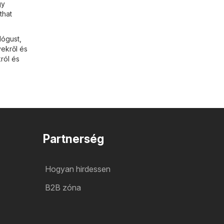
gy
that
lógust,
yekről és
ról és
Partnerség
Hogyan hirdessen
B2B zóna