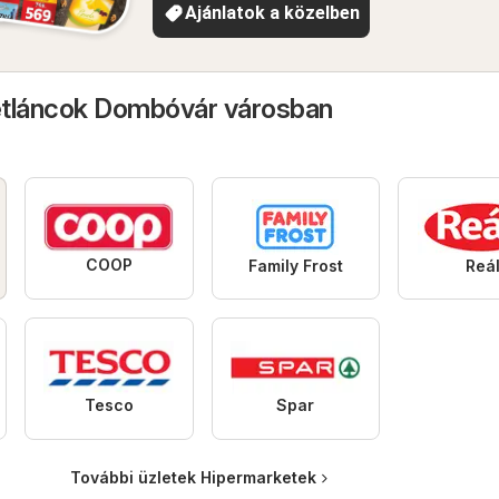
Ajánlatok a közelben
etláncok Dombóvár városban
COOP
Family Frost
Reá
Tesco
Spar
További üzletek Hipermarketek