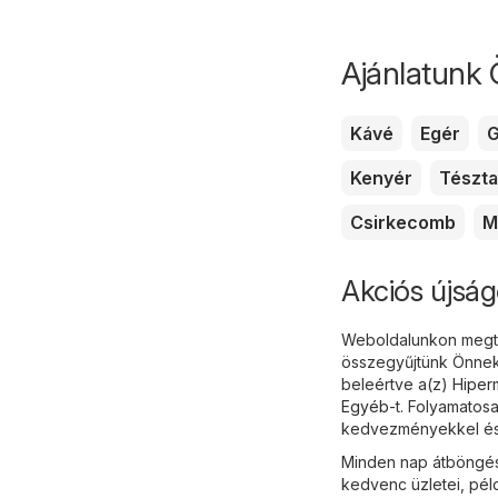
Ajánlatunk 
Kávé
Egér
G
Kenyér
Tészta
Csirkecomb
M
Akciós újság
Weboldalunkon megtal
összegyűjtünk Önnek 
beleértve a(z)
Hiper
Egyéb
-t. Folyamatos
kedvezményekkel és 
Minden nap átböngész
kedvenc üzletei, pél