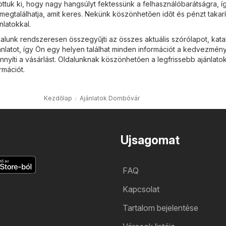
ottuk ki, hogy nagy hangsúlyt fektessünk a felhasználóbarátságra, í
egtalálhatja, amit keres. Nekünk köszönhetően időt és pénzt takarí
latokkal.
lunk rendszeresen összegyűjti az összes aktuális szórólapot, kata
ánlatot, így Ön egy helyen találhat minden információt a kedvezmén
nyíti a vásárlást. Oldalunknak köszönhetően a legfrissebb ajánlatok
rmációt.
Kezdőlap
Ajánlatok Dombóvár
Ujsagomat
FAQ
Kapcsolat
Tartalom bejelentése