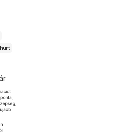
hurt
ár
mációt
aponta,
Szépség
,
gújabb
ön
l.