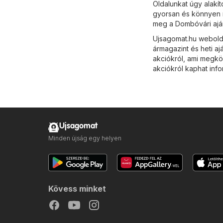
Oldalunkat úgy alakít
gyorsan és könnyen m
meg a Dombóvári aján
Ujsagomat.hu webolda
ármagazint és heti aj
akciókról, ami megkön
akciókról kaphat info
Ujsagomat
Minden újság egy helyen
Kövess minket