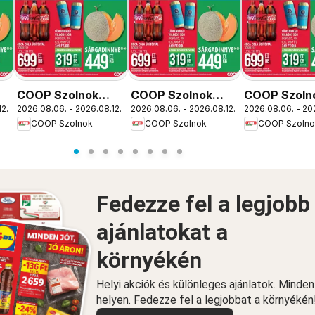
COOP Szolnok
COOP Szolnok
COOP Szoln
12.
2026.08.06. - 2026.08.12.
2026.08.06. - 2026.08.12.
2026.08.06. - 20
akciós újság
akciós újság
akciós újság
COOP Szolnok
COOP Szolnok
COOP Szolno
Debrecen
Békésszentandrás
Gyöngyös
Fedezze fel a legjobb
ajánlatokat a
környékén
Helyi akciók és különleges ajánlatok. Minde
helyen. Fedezze fel a legjobbat a környékén