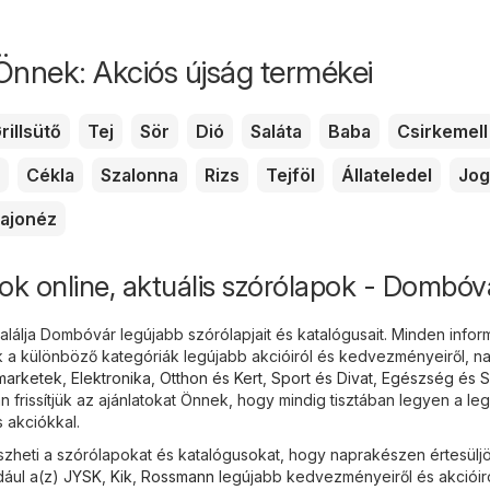
Önnek: Akciós újság termékei
rillsütő
Tej
Sör
Dió
Saláta
Baba
Csirkemell
Cékla
Szalonna
Rizs
Tejföl
Állateledel
Jog
ajonéz
ok online, aktuális szórólapok - Dombóv
álja Dombóvár legújabb szórólapjait és katalógusait. Minden infor
a különböző kategóriák legújabb akcióiról és kedvezményeiről, n
marketek
,
Elektronika
,
Otthon és Kert
,
Sport és Divat
,
Egészség és 
an frissítjük az ajánlatokat Önnek, hogy mindig tisztában legyen a le
akciókkal.
heti a szórólapokat és katalógusokat, hogy naprakészen értesülj
dául a(z)
JYSK
,
Kik
,
Rossmann
legújabb kedvezményeiről és akcióiró