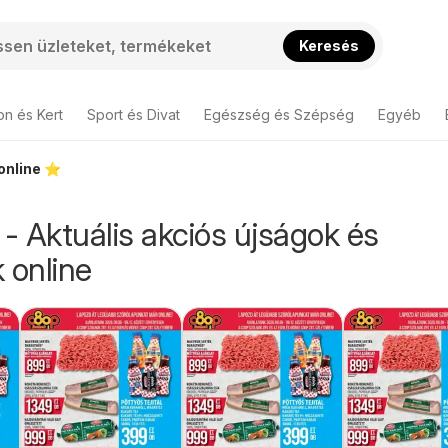
Keresés
on és Kert
Sport és Divat
Egészség és Szépség
Egyéb
online ⭐️
 Aktuális akciós újságok és
 online