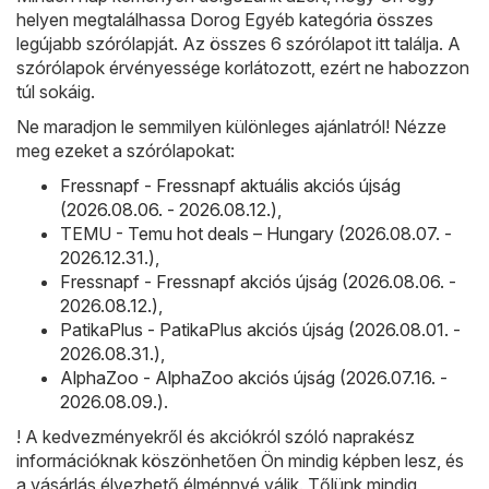
helyen megtalálhassa Dorog Egyéb kategória összes
legújabb szórólapját. Az összes 6 szórólapot itt találja. A
szórólapok érvényessége korlátozott, ezért ne habozzon
túl sokáig.
Ne maradjon le semmilyen különleges ajánlatról! Nézze
meg ezeket a szórólapokat:
Fressnapf - Fressnapf aktuális akciós újság
(2026.08.06. - 2026.08.12.)
,
TEMU - Temu hot deals – Hungary (2026.08.07. -
2026.12.31.)
,
Fressnapf - Fressnapf akciós újság (2026.08.06. -
2026.08.12.)
,
PatikaPlus - PatikaPlus akciós újság (2026.08.01. -
2026.08.31.)
,
AlphaZoo - AlphaZoo akciós újság (2026.07.16. -
2026.08.09.)
.
! A kedvezményekről és akciókról szóló naprakész
információknak köszönhetően Ön mindig képben lesz, és
a vásárlás élvezhető élménnyé válik. Tőlünk mindig