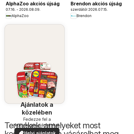
AlphaZoo akciós újság
Brendon akciós újság
07.16. - 2026.08.09.
szerdától 2026.07.15.
AlphaZoo
Brendon
Ajánlatok a
közelében
Fedezze fel a
Termékek, amelyeket most
különleges ajánlatokat
kedvezőbb áron vásárolhat meg
Helyi ajánlatok