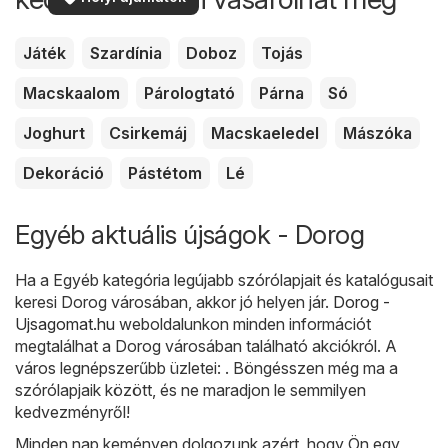
Játék
Szardínia
Doboz
Tojás
Macskaalom
Párologtató
Párna
Só
Joghurt
Csirkemáj
Macskaeledel
Mászóka
Dekoráció
Pástétom
Lé
Egyéb aktuális újságok - Dorog
Ha a Egyéb kategória legújabb szórólapjait és katalógusait
keresi Dorog városában, akkor jó helyen jár.
Dorog -
Ujsagomat.hu
weboldalunkon minden információt
megtalálhat a Dorog városában található akciókról. A
város legnépszerűbb üzletei: . Böngésszen még ma a
szórólapjaik között, és ne maradjon le semmilyen
kedvezményről!
Minden nap keményen dolgozunk azért, hogy Ön egy