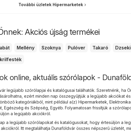
További üzletek Hipermarketek
Önnek: Akciós újság termékei
abát
Mellény
Szoknya
Pulóver
Takaró
Dzseki
krilfesték
ok online, aktuális szórólapok - Dunaföl
ár legújabb szórólapjai és katalógusai találhatók. Szeretnénk, ha Ö
árolhatna, ezért minden nap összegyűjtjük a legújabb akciókat és
nböző kategóriákból, mint például a(z)
Hipermarketek
,
Elektronika
t
,
Egészség és Szépség
,
Egyéb
. Folyamatosan frissítjük a szórólap
ljön a legújabb akciókról.
 a legújabb szórólapokat és katalógusokat, hogy értesüljön a le
kciókról. Itt megtalálhatja Dunaföldvár összes népszerű üzletét, mi