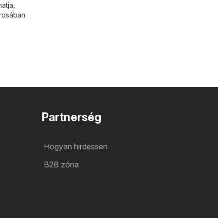
atja,
árosában.
Partnerség
Hogyan hirdessen
B2B zóna