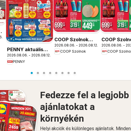
ós
6.
COOP Szolnok
COOP Szoln
2026.08.06. - 2026.08.12.
2026.08.06. - 20
akciós újság
akciós újság
PENNY aktuális
COOP Szolnok
COOP Szolno
Szolnok
Debrecen
2026.08.06. - 2026.08.12.
akciós újság
PENNY
Fedezze fel a legjobb
ajánlatokat a
környékén
Helyi akciók és különleges ajánlatok. Minde