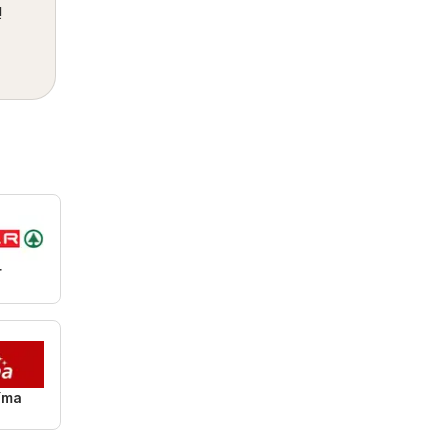
!
r
íma