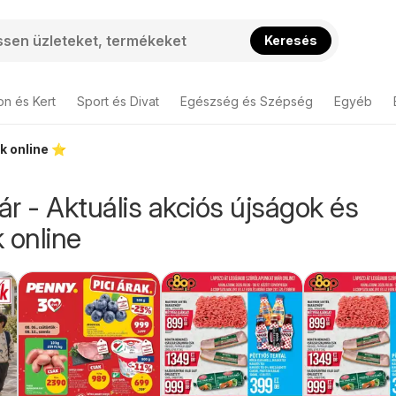
Keresés
on és Kert
Sport és Divat
Egészség és Szépség
Egyéb
k online ⭐️
r - Aktuális akciós újságok és
 online