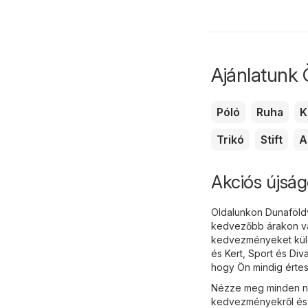
Ajánlatunk 
Póló
Ruha
K
Trikó
Stift
A
Akciós újság
Oldalunkon Dunaföldv
kedvezőbb árakon vás
kedvezményeket külö
és Kert
,
Sport és Diva
hogy Ön mindig értesü
Nézze meg minden nap
kedvezményekről és a