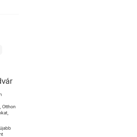
dvár
n
,
Otthon
okat,
gújabb
nt