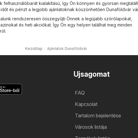
nk felhasználóbarát kialakítású, így Ön könnyen és gyorsan megtalálh
n időt és pénzt a legjobb ajánlatoknak köszönhetően Dunaföldvár v
alunk rendszeresen összegyűjti Önnek a legújabb szórólapokat,
azinokat és heti akciókat. Így Ön egy helyen találhat meg minden
ról.
Kezdőlap
Ajánlatok Dunaföldvár
Ujsagomat
FAQ
Kapcsolat
Tartalom bejelentése
Városok listája