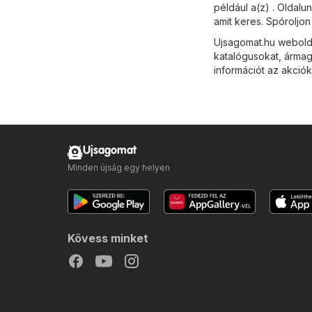
például a(z) . Oldalu
amit keres. Spóroljo
Ujsagomat.hu webold
katalógusokat, ármag
információt az akciók
Ujsagomat
Minden újság egy helyen
Kövess minket