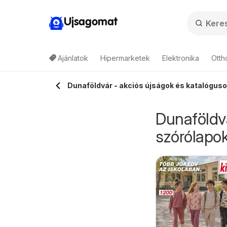
Ujsagomat
Ajánlatok
Hipermarketek
Elektronika
Otth
Dunaföldvár - akciós újságok és katalóguso
Dunaföldvá
szórólapok