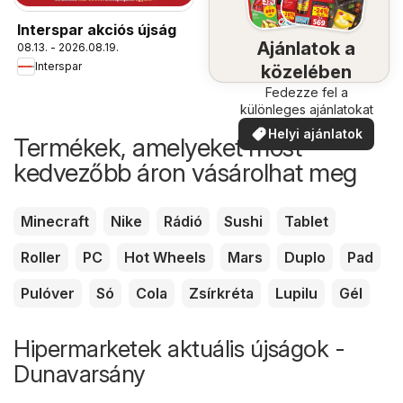
Interspar akciós újság
Ajánlatok a
08.13. - 2026.08.19.
Interspar
közelében
Fedezze fel a
különleges ajánlatokat
Helyi ajánlatok
Termékek, amelyeket most
kedvezőbb áron vásárolhat meg
Minecraft
Nike
Rádió
Sushi
Tablet
Roller
PC
Hot Wheels
Mars
Duplo
Pad
Pulóver
Só
Cola
Zsírkréta
Lupilu
Gél
Hipermarketek aktuális újságok -
Dunavarsány