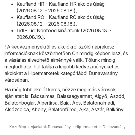
Kaufland HR - Kaufland HR akciós újság
(2026.08.12. - 2026.08.18.)
,
Kaufland RO - Kaufland RO akciós újság
(2026.08.12. - 2026.08.18.)
,
Lidl - Lidl Nonfood kínálatunk (2026.08.13. -
2026.08.19.)
.
! A kedvezményekről és akciókról szóló naprakész
információknak köszönhetően Ön mindig képben lesz, és
a vásárlás élvezhető élménnyé válik. Tőlünk mindig
megtudhatja, hol találja a legjobb kedvezményeket és
akciókat a Hipermarketek kategóriából Dunavarsány
városában.
Ha még több akciót keres, nézze meg más városok
ajánlatait is:
Bácsalmás
,
Balassagyarmat
,
Algyő
,
Aszód
,
Balatonboglár
,
Albertirsa
,
Baja
,
Ács
,
Balatonalmádi
,
Alsózsolca
,
Abony
,
Balatonfüred
,
Ajka
,
Ászár
,
Balkány
.
Kezdőlap
Ajánlatok Dunavarsány
Hipermarketek Dunavarsány