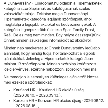
A
Dunavarsány - Ujsagomat.hu
oldalon a
Hipermarketek
kategória szórólapjainak és katalógusainak széles
választékát találja. Tekintse meg a Dunavarsányi
Hipermarketek kategória legújabb szórólapjait, ahol
megtalálja a legújabb akciókat és kedvezményeket. A
kategória legnépszerűbb üzletei a
Spar
,
Family Frost
,
Reál
. De ez még nem minden. Egy helyre összegyűjtünk
Önnek minden szükséges információt az akciókról.
Minden nap megkeressük Önnek Dunavarsány legújabb
ajánlatait, hogy mindig tudja, hol találkozhat a legjobb
ajánlatokkal. Jelenleg a Hipermarketek kategóriában
találhat 13 szórólapokat. Minden szórólap korlátozott
ideig érvényes, ezért ne habozzon, spóroljon még ma.
Ne maradjon le semmilyen különleges ajánlatról! Nézze
meg ezeket a szórólapokat:
Kaufland HR - Kaufland HR akciós újság
(2026.08.10. - 2026.09.13.)
,
Konzum HR - Konzum HR akciós újság (2026.08.12.
- 2026.08.18.)
,