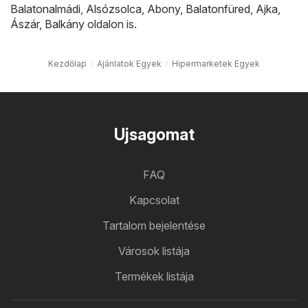
Balatonalmádi
,
Alsózsolca
,
Abony
,
Balatonfüred
,
Ajka
,
Ászár
,
Balkány
oldalon is.
Kezdőlap
Ajánlatok Egyek
Hipermarketek Egyek
Ujsagomat
FAQ
Kapcsolat
Tartalom bejelentése
Városok listája
Termékek listája