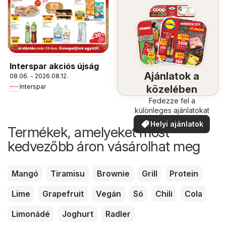
Interspar akciós újság
Ajánlatok a
08.06. - 2026.08.12.
Interspar
közelében
Fedezze fel a
különleges ajánlatokat
Helyi ajánlatok
Termékek, amelyeket most
kedvezőbb áron vásárolhat meg
Mangó
Tiramisu
Brownie
Grill
Protein
Lime
Grapefruit
Vegán
Só
Chili
Cola
Limonádé
Joghurt
Radler