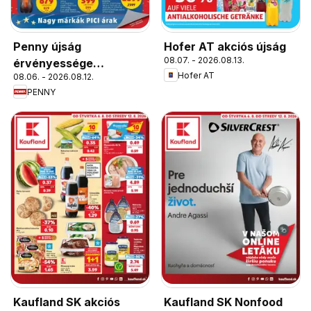
Penny újság
Hofer AT akciós újság
08.07. - 2026.08.13.
érvényessége
Hofer AT
08.06. - 2026.08.12.
2026.08.12-ig
PENNY
Kaufland SK akciós
Kaufland SK Nonfood