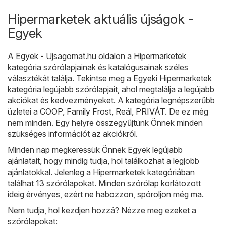
Hipermarketek aktuális újságok -
Egyek
A
Egyek - Ujsagomat.hu
oldalon a
Hipermarketek
kategória szórólapjainak és katalógusainak széles
választékát találja. Tekintse meg a Egyeki Hipermarketek
kategória legújabb szórólapjait, ahol megtalálja a legújabb
akciókat és kedvezményeket. A kategória legnépszerűbb
üzletei a
COOP
,
Family Frost
,
Reál
,
PRIVÁT
. De ez még
nem minden. Egy helyre összegyűjtünk Önnek minden
szükséges információt az akciókról.
Minden nap megkeressük Önnek Egyek legújabb
ajánlatait, hogy mindig tudja, hol találkozhat a legjobb
ajánlatokkal. Jelenleg a Hipermarketek kategóriában
találhat 13 szórólapokat. Minden szórólap korlátozott
ideig érvényes, ezért ne habozzon, spóroljon még ma.
Nem tudja, hol kezdjen hozzá? Nézze meg ezeket a
szórólapokat: