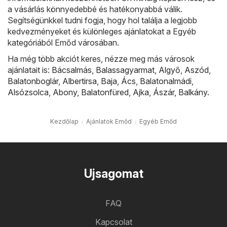
a vásárlás könnyedebbé és hatékonyabbá válik.
Segítségünkkel tudni fogja, hogy hol találja a legjobb
kedvezményeket és különleges ajánlatokat a Egyéb
kategóriából Emőd városában.
Ha még több akciót keres, nézze meg más városok
ajánlatait is:
Bácsalmás
,
Balassagyarmat
,
Algyő
,
Aszód
,
Balatonboglár
,
Albertirsa
,
Baja
,
Ács
,
Balatonalmádi
,
Alsózsolca
,
Abony
,
Balatonfüred
,
Ajka
,
Ászár
,
Balkány
.
Kezdőlap
Ajánlatok Emőd
Egyéb Emőd
Ujsagomat
FAQ
Kapcsolat