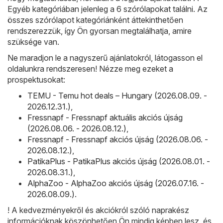
Egyéb kategóriában jelenleg a 6 szórólapokat találni. Az
összes szórólapot kategóriánként áttekinthetően
rendszerezzük, így Ön gyorsan megtalálhatja, amire
szüksége van.
Ne maradjon le a nagyszerű ajánlatokról, látogasson el
oldalunkra rendszeresen! Nézze meg ezeket a
prospektusokat:
TEMU - Temu hot deals – Hungary (2026.08.09. -
2026.12.31.)
,
Fressnapf - Fressnapf aktuális akciós újság
(2026.08.06. - 2026.08.12.)
,
Fressnapf - Fressnapf akciós újság (2026.08.06. -
2026.08.12.)
,
PatikaPlus - PatikaPlus akciós újság (2026.08.01. -
2026.08.31.)
,
AlphaZoo - AlphaZoo akciós újság (2026.07.16. -
2026.08.09.)
.
! A kedvezményekről és akciókról szóló naprakész
információknak köszönhetően Ön mindig képben lesz, és