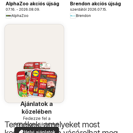
AlphaZoo akciós újság
Brendon akciós újság
07.16. - 2026.08.09.
szerdától 2026.07.15.
AlphaZoo
Brendon
Ajánlatok a
közelében
Fedezze fel a
Termékek, amelyeket most
különleges ajánlatokat
kedvezőbb áron vásárolhat meg
Helyi ajánlatok