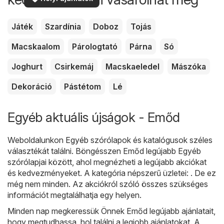
Játék
Szardínia
Doboz
Tojás
Macskaalom
Párologtató
Párna
Só
Joghurt
Csirkemáj
Macskaeledel
Mászóka
Dekoráció
Pástétom
Lé
Egyéb aktuális újságok - Emőd
Weboldalunkon
Egyéb
szórólapok és katalógusok széles
választékát találni. Böngésszen Emőd legújabb Egyéb
szórólapjai között, ahol megnézheti a legújabb akciókat
és kedvezményeket. A kategória népszerű üzletei: . De ez
még nem minden. Az akciókról szóló összes szükséges
információt megtalálhatja egy helyen.
Minden nap megkeressük Önnek Emőd legújabb ajánlatait,
hogy megtudhassa, hol találni a legjobb ajánlatokat. A