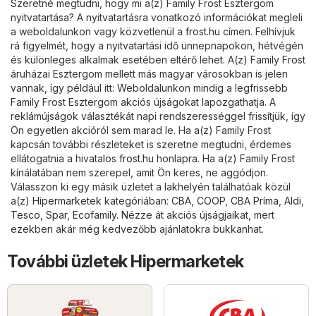
Szeretné megtudni, hogy mi a(z) Family Frost Esztergom
nyitvatartása? A nyitvatartásra vonatkozó információkat megleli
a weboldalunkon vagy közvetlenül a
frost.hu
címen. Felhívjuk
rá figyelmét, hogy a nyitvatartási idő ünnepnapokon, hétvégén
és különleges alkalmak esetében eltérő lehet. A(z) Family Frost
áruházai Esztergom mellett más magyar városokban is jelen
vannak, így például itt: Weboldalunkon mindig a legfrissebb
Family Frost Esztergom akciós újságokat lapozgathatja. A
reklámújságok választékát napi rendszerességgel frissítjük, így
Ön egyetlen akcióról sem marad le. Ha a(z) Family Frost
kapcsán további részleteket is szeretne megtudni, érdemes
ellátogatnia a hivatalos
frost.hu
honlapra. Ha a(z) Family Frost
kínálatában nem szerepel, amit Ön keres, ne aggódjon.
Válasszon ki egy másik üzletet a lakhelyén találhatóak közül
a(z)
Hipermarketek
kategóriában:
CBA
,
COOP
,
CBA Príma
,
Aldi
,
Tesco
,
Spar
,
Ecofamily
. Nézze át akciós újságjaikat, mert
ezekben akár még kedvezőbb ajánlatokra bukkanhat.
További üzletek Hipermarketek