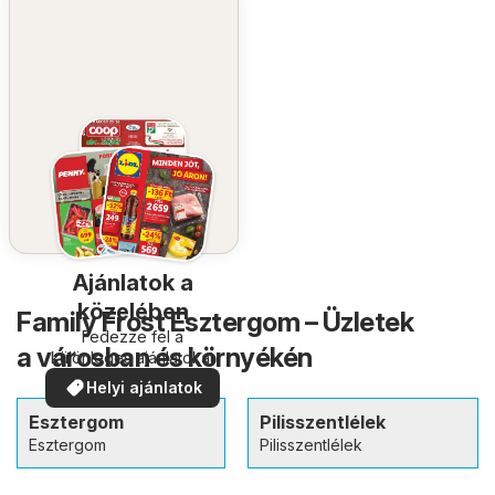
Ajánlatok a
közelében
Family Frost Esztergom – Üzletek
Fedezze fel a
a városban és környékén
különleges ajánlatokat
Helyi ajánlatok
Esztergom
Pilisszentlélek
Esztergom
Pilisszentlélek