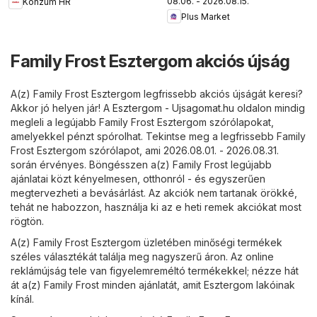
08.06. - 2026.08.15.
Konzum HR
Plus Market
Family Frost Esztergom akciós újság
A(z) Family Frost Esztergom legfrissebb akciós újságát keresi?
Akkor jó helyen jár! A
Esztergom - Ujsagomat.hu
oldalon mindig
megleli a legújabb Family Frost Esztergom szórólapokat,
amelyekkel pénzt spórolhat. Tekintse meg a legfrissebb Family
Frost Esztergom szórólapot, ami 2026.08.01. - 2026.08.31.
során érvényes. Böngésszen a(z) Family Frost legújabb
ajánlatai közt kényelmesen, otthonról - és egyszerűen
megtervezheti a bevásárlást. Az akciók nem tartanak örökké,
tehát ne habozzon, használja ki az e heti remek akciókat most
rögtön.
A(z) Family Frost Esztergom üzletében minőségi termékek
széles választékát találja meg nagyszerű áron. Az online
reklámújság tele van figyelemreméltó termékekkel; nézze hát
át a(z) Family Frost minden ajánlatát, amit Esztergom lakóinak
kínál.