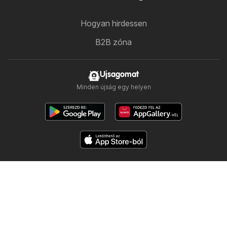
Hogyan hirdessen
B2B zóna
Ujsagomat
Minden újság egy helyen
Kövess minket
Többi ország:
Česko
Polska
Slovensko