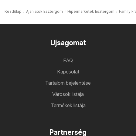
Kezdőlap
Ajánlatok Esztergom
Hipermarketek Esztergom
Family F
Ujsagomat
FAQ
Kapcsolat
Tartalom bejelentése
Városok listája
Termékek listája
Partnerség