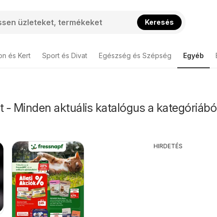
Keresés
on és Kert
Sport és Divat
Egészség és Szépség
Egyéb
- Minden aktuális katalógus a kategóriábó
HIRDETÉS