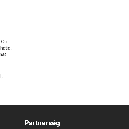
n Ön
hatja,
mat
s
,
i
,
Partnerség