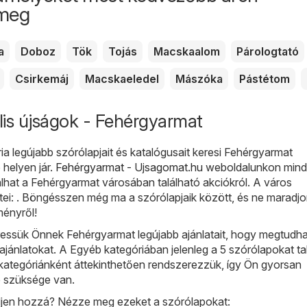
 meg
a
Doboz
Tök
Tojás
Macskaalom
Párologtató
Csirkemáj
Macskaeledel
Mászóka
Pástétom
lis újságok - Fehérgyarmat
a legújabb szórólapjait és katalógusait keresi Fehérgyarmat
 helyen jár.
Fehérgyarmat - Ujsagomat.hu
weboldalunkon min
lhat a Fehérgyarmat városában található akciókról. A város
ei: . Böngésszen még ma a szórólapjaik között, és ne maradjo
ényről!
ssük Önnek Fehérgyarmat legújabb ajánlatait, hogy megtudha
b ajánlatokat. A Egyéb kategóriában jelenleg a 5 szórólapokat tal
kategóriánként áttekinthetően rendszerezzük, így Ön gyorsan
e szüksége van.
djen hozzá? Nézze meg ezeket a szórólapokat: