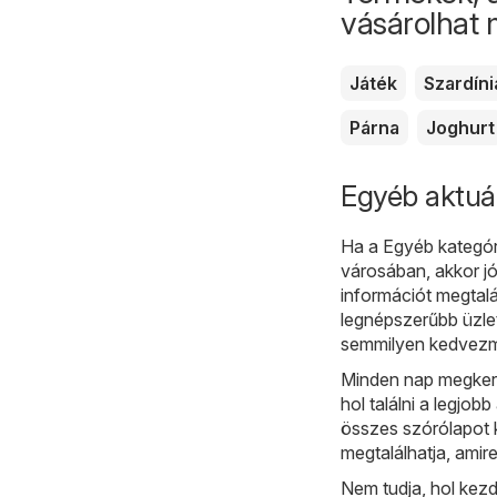
vásárolhat
Játék
Szardíni
Párna
Joghurt
Egyéb aktuá
Ha a Egyéb kategóri
városában, akkor jó
információt megtalá
legnépszerűbb üzlet
semmilyen kedvezm
Minden nap megkere
hol találni a legjob
összes szórólapot 
megtalálhatja, amir
Nem tudja, hol kez