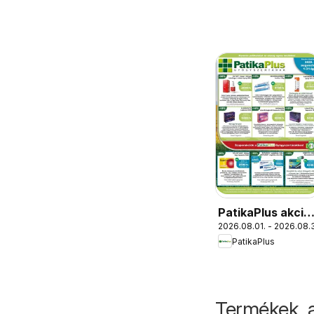
PatikaPlus akció
2026.08.01. - 2026.08.3
újság
PatikaPlus
Termékek, 