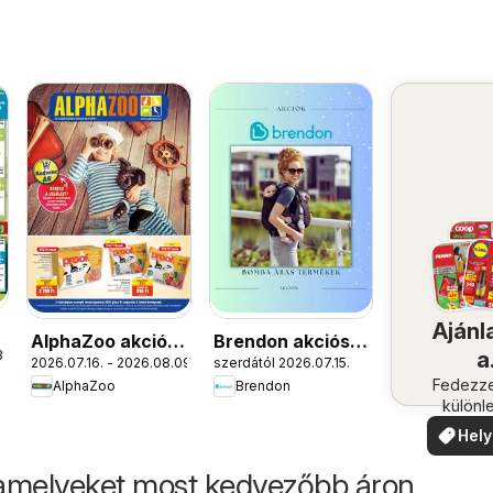
Ajánl
s
AlphaZoo akciós
Brendon akciós
a
1.
2026.07.16. - 2026.08.09.
szerdától 2026.07.15.
újság
újság
közel
Fedezze
AlphaZoo
Brendon
különl
ajánla
Hely
aján
amelyeket most kedvezőbb áron