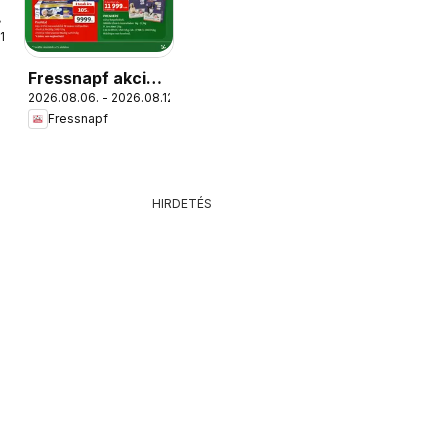
1.
Fressnapf akciós
2026.08.06. - 2026.08.12.
újság
Fressnapf
HIRDETÉS