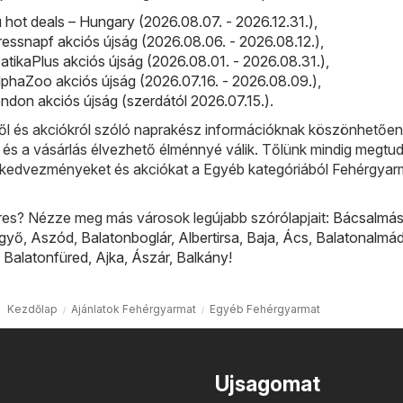
ot deals – Hungary (2026.08.07. - 2026.12.31.)
,
ressnapf akciós újság (2026.08.06. - 2026.08.12.)
,
PatikaPlus akciós újság (2026.08.01. - 2026.08.31.)
,
phaZoo akciós újság (2026.07.16. - 2026.08.09.)
,
ndon akciós újság (szerdától 2026.07.15.)
.
l és akciókról szóló naprakész információknak köszönhetőe
 és a vásárlás élvezhető élménnyé válik. Tőlünk mindig megtud
obb kedvezményeket és akciókat a Egyéb kategóriából Fehérgyar
res? Nézze meg más városok legújabb szórólapjait:
Bácsalmá
lgyő
,
Aszód
,
Balatonboglár
,
Albertirsa
,
Baja
,
Ács
,
Balatonalmád
,
Balatonfüred
,
Ajka
,
Ászár
,
Balkány
!
Kezdőlap
Ajánlatok Fehérgyarmat
Egyéb Fehérgyarmat
Ujsagomat