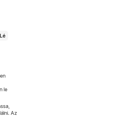
Lé
den
n le
ssa,
álni. Az