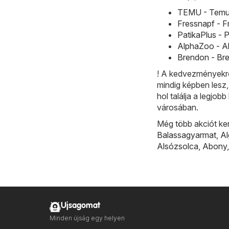
TEMU - Temu h
Fressnapf - F
PatikaPlus - 
AlphaZoo - Al
Brendon - Bre
! A kedvezményekrő
mindig képben lesz,
hol találja a legj
városában.
Még több akciót ke
Balassagyarmat
,
A
Alsózsolca
,
Abony
Ujsagomat
Minden újság egy helyen