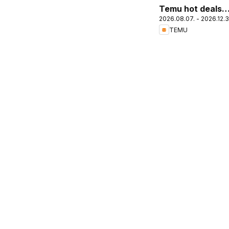
Temu hot deals –
2026.08.07. - 2026.12.3
Hungary
TEMU