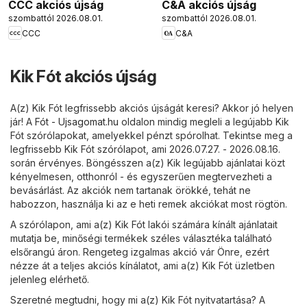
CCC akciós újság
C&A akciós újság
szombattól 2026.08.01.
szombattól 2026.08.01.
CCC
C&A
Kik Fót akciós újság
A(z) Kik Fót legfrissebb akciós újságát keresi? Akkor jó helyen
jár! A
Fót - Ujsagomat.hu
oldalon mindig megleli a legújabb Kik
Fót szórólapokat, amelyekkel pénzt spórolhat. Tekintse meg a
legfrissebb Kik Fót szórólapot, ami 2026.07.27. - 2026.08.16.
során érvényes. Böngésszen a(z) Kik legújabb ajánlatai közt
kényelmesen, otthonról - és egyszerűen megtervezheti a
bevásárlást. Az akciók nem tartanak örökké, tehát ne
habozzon, használja ki az e heti remek akciókat most rögtön.
A szórólapon, ami a(z) Kik Fót lakói számára kínált ajánlatait
mutatja be, minőségi termékek széles választéka található
elsőrangú áron. Rengeteg izgalmas akció vár Önre, ezért
nézze át a teljes akciós kínálatot, ami a(z) Kik Fót üzletben
jelenleg elérhető.
Szeretné megtudni, hogy mi a(z) Kik Fót nyitvatartása? A