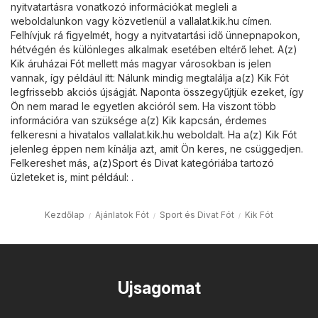
nyitvatartásra vonatkozó információkat megleli a
weboldalunkon vagy közvetlenül a
vallalat.kik.hu
címen.
Felhívjuk rá figyelmét, hogy a nyitvatartási idő ünnepnapokon,
hétvégén és különleges alkalmak esetében eltérő lehet. A(z)
Kik áruházai Fót mellett más magyar városokban is jelen
vannak, így például itt: Nálunk mindig megtalálja a(z) Kik Fót
legfrissebb akciós újságját. Naponta összegyűjtjük ezeket, így
Ön nem marad le egyetlen akcióról sem. Ha viszont több
információra van szüksége a(z) Kik kapcsán, érdemes
felkeresni a hivatalos
vallalat.kik.hu
weboldalt. Ha a(z) Kik Fót
jelenleg éppen nem kínálja azt, amit Ön keres, ne csüggedjen.
Felkereshet más, a(z)
Sport és Divat
kategóriába tartozó
üzleteket is, mint például: .
Kezdőlap
Ajánlatok Fót
Sport és Divat Fót
Kik Fót
Ujsagomat