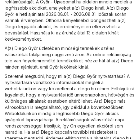
reklámújságját. A
Győr - Ujsagomat.hu
oldalon mindig megleli a
legfrissebb akciókat, amelyeket a(z) Diego kínál. A(z) Diego
Győr e heti ajánlatai 2026.08.01. - 2026.08.31. időszak során
vannak érvényben. Otthona kényelméből böngészheti a(z)
Diego legújabb akcióit, és eredményesen eltervezheti a
bevásárlást. Használja ki az áruház által 13 oldalon kínált
kedvezményeket.
A(z) Diego Győr üzletében minőségi termékek széles
választékát találja meg nagyszerű áron. Az online reklámújság
tele van figyelemreméltó termékekkel; nézze hát át a(z) Diego
minden ajánlatát, amit Győr lakóinak kínál.
Szeretné megtudni, hogy mi a(z) Diego Győr nyitvatartása? A
nyitvatartásra vonatkozó információkat megleli a
weboldalunkon vagy közvetlenül a
diego.hu
címen. Felhívjuk rá
figyelmét, hogy a nyitvatartási idő ünnepnapokon, hétvégén és
különleges alkalmak esetében eltérő lehet. A(z) Diego más
városokban is megtalálható, így például a következőkben:
Weboldalunkon mindig a legfrissebb Diego Győr akciós
újságokat lapozgathatja. A reklámújságok választékát napi
rendszerességgel frissítjük, így Ön egyetlen akcióról sem
marad le. Ha a(z) Diego kapcsán további részleteket is
szeretne megtudni, érdemes ellátogatnia a hivatalos
diego.hu