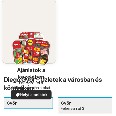
Ajánlatok a
közelében
Diego Győr – Üzletek a városban és
Fedezze fel a
környékén
különleges ajánlatokat
Helyi ajánlatok
Győr
Győr
Fehérvári út 3