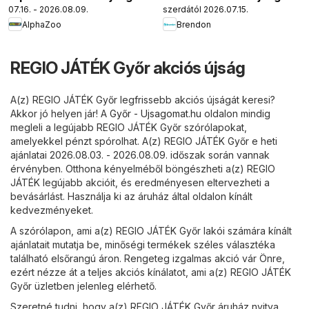
07.16. - 2026.08.09.
szerdától 2026.07.15.
AlphaZoo
Brendon
REGIO JÁTÉK Győr akciós újság
A(z) REGIO JÁTÉK Győr legfrissebb akciós újságát keresi?
Akkor jó helyen jár! A
Győr - Ujsagomat.hu
oldalon mindig
megleli a legújabb REGIO JÁTÉK Győr szórólapokat,
amelyekkel pénzt spórolhat. A(z) REGIO JÁTÉK Győr e heti
ajánlatai 2026.08.03. - 2026.08.09. időszak során vannak
érvényben. Otthona kényelméből böngészheti a(z) REGIO
JÁTÉK legújabb akcióit, és eredményesen eltervezheti a
bevásárlást. Használja ki az áruház által oldalon kínált
kedvezményeket.
A szórólapon, ami a(z) REGIO JÁTÉK Győr lakói számára kínált
ajánlatait mutatja be, minőségi termékek széles választéka
található elsőrangú áron. Rengeteg izgalmas akció vár Önre,
ezért nézze át a teljes akciós kínálatot, ami a(z) REGIO JÁTÉK
Győr üzletben jelenleg elérhető.
Szeretné tudni, hogy a(z) REGIO JÁTÉK Győr áruház nyitva