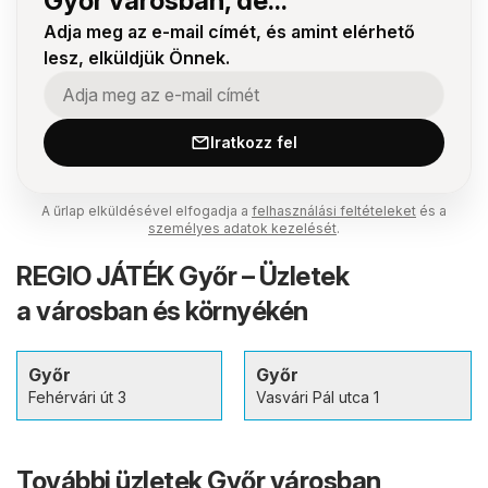
Győr városban, de...
Adja meg az e-mail címét, és amint elérhető
lesz, elküldjük Önnek.
Iratkozz fel
A űrlap elküldésével elfogadja a
felhasználási feltételeket
és a
személyes adatok kezelését
.
REGIO JÁTÉK Győr – Üzletek
a városban és környékén
Győr
Győr
Fehérvári út 3
Vasvári Pál utca 1
További üzletek Győr városban