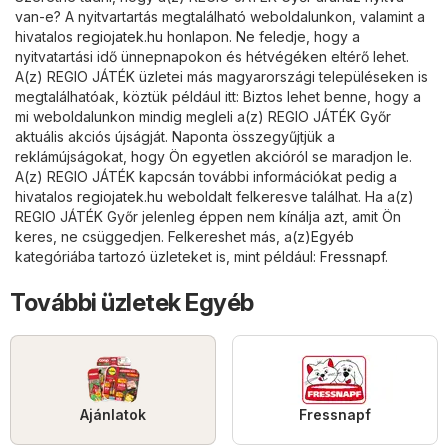
van-e? A nyitvartartás megtalálható weboldalunkon, valamint a
hivatalos
regiojatek.hu
honlapon. Ne feledje, hogy a
nyitvatartási idő ünnepnapokon és hétvégéken eltérő lehet.
A(z) REGIO JÁTÉK üzletei más magyarországi településeken is
megtalálhatóak, köztük például itt: Biztos lehet benne, hogy a
mi weboldalunkon mindig megleli a(z) REGIO JÁTÉK Győr
aktuális akciós újságját. Naponta összegyűjtjük a
reklámújságokat, hogy Ön egyetlen akcióról se maradjon le.
A(z) REGIO JÁTÉK kapcsán további információkat pedig a
hivatalos
regiojatek.hu
weboldalt felkeresve találhat. Ha a(z)
REGIO JÁTÉK Győr jelenleg éppen nem kínálja azt, amit Ön
keres, ne csüggedjen. Felkereshet más, a(z)
Egyéb
kategóriába tartozó üzleteket is, mint például:
Fressnapf
.
További üzletek Egyéb
Ajánlatok
Fressnapf