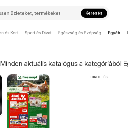
Keresés
on és Kert
Sport és Divat
Egészség és Szépség
Egyéb
 Minden aktuális katalógus a kategóriából 
HIRDETÉS