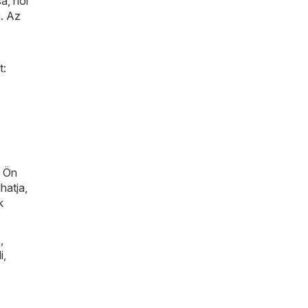
a, hol
i. Az
t:
n Ön
hatja,
k
s
,
i
,