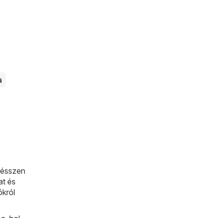
a
gésszen
at és
ókról