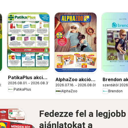
PatikaPlus akciós
AlphaZoo akciós
Brendon ak
2026.08.01. - 2026.08.31.
újság
12.
2026.07.16. - 2026.08.09.
szerdától 2026.
újság
újság
PatikaPlus
AlphaZoo
Brendon
Fedezze fel a legjobb
ajánlatokat a