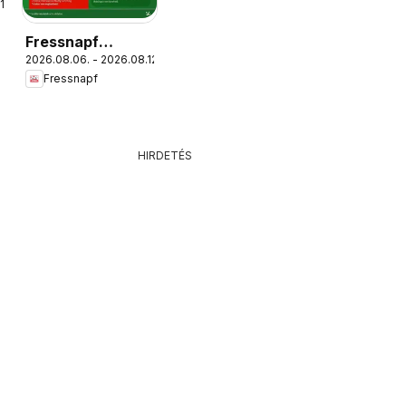
1.
Fressnapf
2026.08.06. - 2026.08.12.
aktuális akciós
Fressnapf
újság
HIRDETÉS