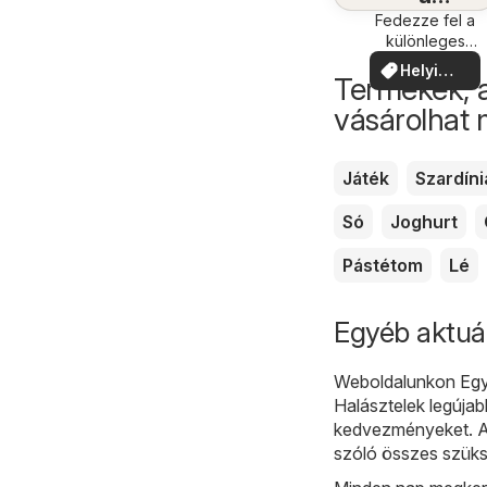
közelében
Fedezze fel a
különleges
ajánlatokat
Helyi
Termékek, 
ajánlatok
vásárolhat
Játék
Szardíni
Só
Joghurt
Pástétom
Lé
Egyéb aktuál
Weboldalunkon
Eg
Halásztelek legújab
kedvezményeket. A 
szóló összes szüks