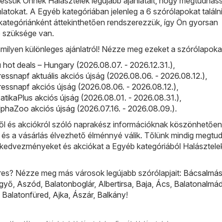
ssük Önnek Halásztelek legújabb ajánlatait, hogy megtudhass
ánlatokat. A Egyéb kategóriában jelenleg a 6 szórólapokat találn
kategóriánként áttekinthetően rendszerezzük, így Ön gyorsan
e szüksége van.
milyen különleges ajánlatról! Nézze meg ezeket a szórólapoka
ot deals – Hungary (2026.08.07. - 2026.12.31.)
,
ressnapf aktuális akciós újság (2026.08.06. - 2026.08.12.)
,
ressnapf akciós újság (2026.08.06. - 2026.08.12.)
,
PatikaPlus akciós újság (2026.08.01. - 2026.08.31.)
,
phaZoo akciós újság (2026.07.16. - 2026.08.09.)
.
l és akciókról szóló naprakész információknak köszönhetőe
 és a vásárlás élvezhető élménnyé válik. Tőlünk mindig megtud
bb kedvezményeket és akciókat a Egyéb kategóriából Halásztele
res? Nézze meg más városok legújabb szórólapjait:
Bácsalmá
lgyő
,
Aszód
,
Balatonboglár
,
Albertirsa
,
Baja
,
Ács
,
Balatonalmád
,
Balatonfüred
,
Ajka
,
Ászár
,
Balkány
!