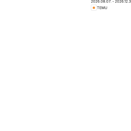
2026.08.07. - 2026.12.3
Hungary
TEMU