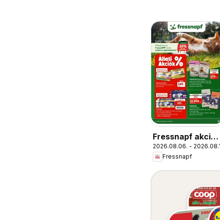
Fressnapf akciós
2026.08.06. - 2026.08.
újság
Fressnapf