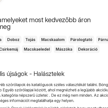
amelyeket most kedvezőbb áron
 meg
a
Doboz
Tojás
Macskaalom
Párologtató
Párn
Csirkemáj
Macskaeledel
Mászóka
Dekoráció
is újságok - Halásztelek
yéb
szórólapok és katalógusok széles választékát találni. Bön
b Egyéb szórólapjai között, ahol megnézheti a legújabb akciók
kategória népszerű üzletei: . De ez még nem minden. Az akci
éges információt megtalálhatja egy helyen.