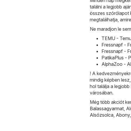
Minden nap megkere
találni a legjobb aj
összes szórólapot 
megtalálhatja, amir
Ne maradjon le sem
TEMU - Temu h
Fressnapf - F
Fressnapf - F
PatikaPlus - 
AlphaZoo - Al
! A kedvezményekrő
mindig képben lesz,
hol találja a legjo
városában.
Még több akciót ke
Balassagyarmat
,
A
Alsózsolca
,
Abony