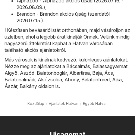
AlphaZoo - AlphaZoo akciós újság (2026.07.16. -
2026.08.09.)
,
Brendon - Brendon akciós újság (szerdától
2026.07.15.)
.
! Készítsen bevásárlólistát otthonában, majd vásároljon az
üzletben, ahol a legjobb árat kínálják Önnek. Velünk mindig
nagyszerű áttekintést kaphat a Hatvan városában
található akciós ajánlatokról.
Más városok is kínálnak kedvező, különleges ajánlatokat.
Nézze meg az ajánlatokat a
Bácsalmás
,
Balassagyarmat
,
Algyő
,
Aszód
,
Balatonboglár
,
Albertirsa
,
Baja
,
Ács
,
Balatonalmádi
,
Alsózsolca
,
Abony
,
Balatonfüred
,
Ajka
,
Ászár
,
Balkány
oldalon is.
Kezdőlap
Ajánlatok Hatvan
Egyéb Hatvan
Ujsagomat