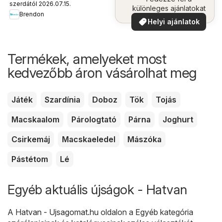
szerdától 2026.07.15.
különleges ajánlatokat
Brendon
Helyi ajánlatok
Termékek, amelyeket most
kedvezőbb áron vásárolhat meg
Játék
Szardínia
Doboz
Tök
Tojás
Macskaalom
Párologtató
Párna
Joghurt
Csirkemáj
Macskaeledel
Mászóka
Pástétom
Lé
Egyéb aktuális újságok - Hatvan
A
Hatvan - Ujsagomat.hu
oldalon a
Egyéb
kategória