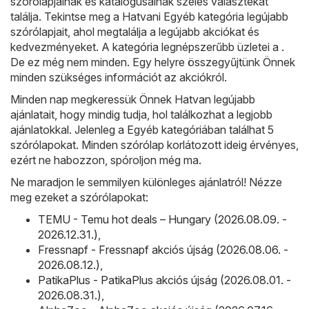
szórólapjainak és katalógusainak széles választékát
találja. Tekintse meg a Hatvani Egyéb kategória legújabb
szórólapjait, ahol megtalálja a legújabb akciókat és
kedvezményeket. A kategória legnépszerűbb üzletei a .
De ez még nem minden. Egy helyre összegyűjtünk Önnek
minden szükséges információt az akciókról.
Minden nap megkeressük Önnek Hatvan legújabb
ajánlatait, hogy mindig tudja, hol találkozhat a legjobb
ajánlatokkal. Jelenleg a Egyéb kategóriában találhat 5
szórólapokat. Minden szórólap korlátozott ideig érvényes,
ezért ne habozzon, spóroljon még ma.
Ne maradjon le semmilyen különleges ajánlatról! Nézze
meg ezeket a szórólapokat:
TEMU - Temu hot deals – Hungary (2026.08.09. -
2026.12.31.)
,
Fressnapf - Fressnapf akciós újság (2026.08.06. -
2026.08.12.)
,
PatikaPlus - PatikaPlus akciós újság (2026.08.01. -
2026.08.31.)
,