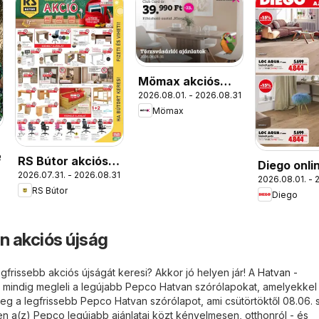
Mömax akciós
2026.08.01. - 2026.08.31.
újság
Mömax
9.
RS Bútor akciós
Diego onli
2026.07.31. - 2026.08.31.
újság
2026.08.01. - 
katalógus
RS Bútor
Diego
 akciós újság
frissebb akciós újságát keresi? Akkor jó helyen jár! A
Hatvan -
 mindig megleli a legújabb Pepco Hatvan szórólapokat, amelyekkel
meg a legfrissebb Pepco Hatvan szórólapot, ami csütörtöktől 08.06. 
 a(z) Pepco legújabb ajánlatai közt kényelmesen, otthonról - és