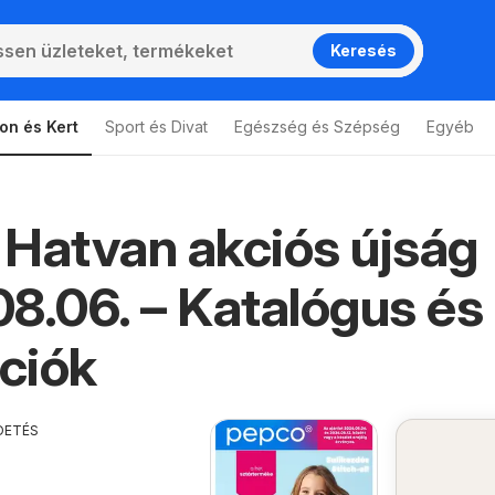
Keresés
on és Kert
Sport és Divat
Egészség és Szépség
Egyéb
Hatvan akciós újság
8.06. – Katalógus és
ciók
DETÉS