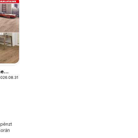
ne
2026.08.31.
 08
 pénzt
során