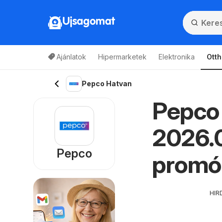
Ujsagomat
Ajánlatok
Hipermarketek
Elektronika
Otth
Pepco Hatvan
Pepco 
2026.0
Pepco
promó
HIR