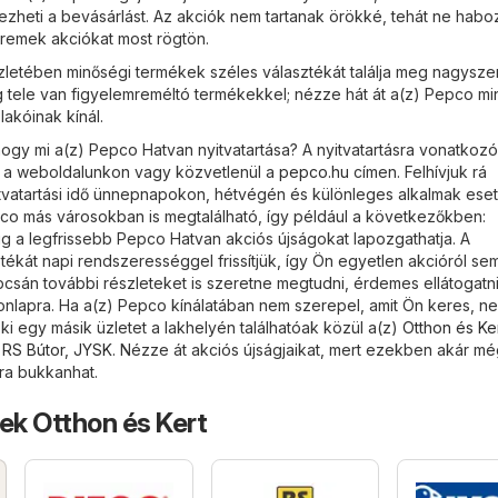
heti a bevásárlást. Az akciók nem tartanak örökké, tehát ne habo
i remek akciókat most rögtön.
letében minőségi termékek széles választékát találja meg nagyszer
g tele van figyelemreméltó termékekkel; nézze hát át a(z) Pepco m
 lakóinak kínál.
ogy mi a(z) Pepco Hatvan nyitvatartása? A nyitvatartásra vonatkozó
i a weboldalunkon vagy közvetlenül a
pepco.hu
címen. Felhívjuk rá
itvatartási idő ünnepnapokon, hétvégén és különleges alkalmak es
epco más városokban is megtalálható, így például a következőkben:
 a legfrissebb Pepco Hatvan akciós újságokat lapozgathatja. A
tékát napi rendszerességgel frissítjük, így Ön egyetlen akcióról s
pcsán további részleteket is szeretne megtudni, érdemes ellátogatn
nlapra. Ha a(z) Pepco kínálatában nem szerepel, amit Ön keres, ne
i egy másik üzletet a lakhelyén találhatóak közül a(z)
Otthon és Ke
,
RS Bútor
,
JYSK
. Nézze át akciós újságjaikat, mert ezekben akár m
ra bukkanhat.
ek Otthon és Kert