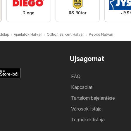
Diego
RS Bútor
JYS
dőlap
Ajánlatok Hatvan
Otthon és Kert Hatvan
Pepco Hatvan
Ujsagomat
FAQ
Kapcsolat
Tartalom bejelentése
Városok listája
Termékek listája