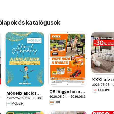
rólapok és katalógusok
XXXLutz a
2026.08.03. -
újság
XXXLutz
OBI Vigye haza a
Möbelix akciós
2026.08.04. - 2026.08.30.
nyarat!
1.
csütörtöktől 2026.08.06.
újság
OBI
Möbelix