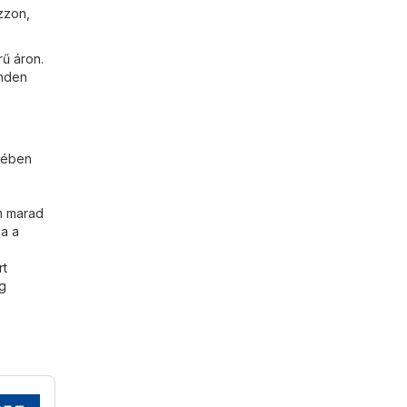
zzon,
ű áron.
inden
etében
em marad
ia a
rt
ég