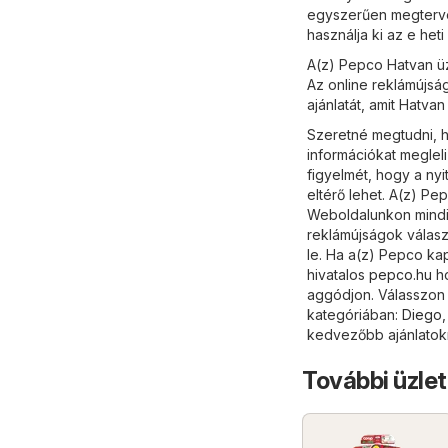
egyszerűen megtervez
használja ki az e het
A(z) Pepco Hatvan üz
Az online reklámújsá
ajánlatát, amit Hatvan
Szeretné megtudni, h
információkat meglel
figyelmét, hogy a ny
eltérő lehet. A(z) P
Weboldalunkon mindig
reklámújságok válasz
le. Ha a(z) Pepco ka
hivatalos
pepco.hu
ho
aggódjon. Válasszon k
kategóriában:
Diego
kedvezőbb ajánlatok
További üzlet