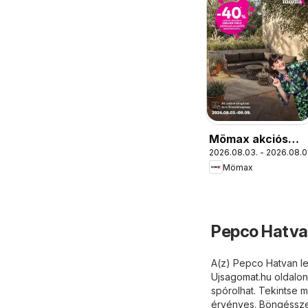
Mömax akciós
2026.08.03. - 2026.08.0
újság
Mömax
Pepco Hatvan
A(z) Pepco Hatvan leg
Ujsagomat.hu
oldalon
spórolhat. Tekintse 
érvényes. Böngésszen