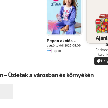
Ajánl
Pepco akciós
csütörtöktől 2026.08.06.
újság
köze
Fedezze
Pepco
külön
ajánla
Hely
ajá
 – Üzletek a városban és környékén