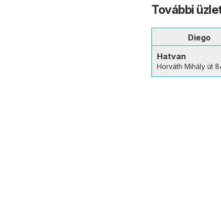
További üzle
Diego
Hatvan
Horváth Mihály út 8