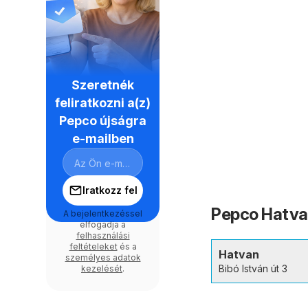
Szeretnék
feliratkozni a(z)
Pepco újságra
e-mailben
Iratkozz fel
Pepco Hatvan
A bejelentkezéssel
elfogadja a
felhasználási
feltételeket
és a
Hatvan
személyes adatok
Bibó István út 3
kezelését
.