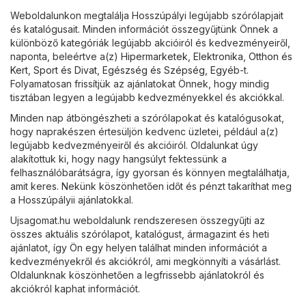
Weboldalunkon megtalálja Hosszúpályi legújabb szórólapjait
és katalógusait. Minden információt összegyűjtünk Önnek a
különböző kategóriák legújabb akcióiról és kedvezményeiről,
naponta, beleértve a(z)
Hipermarketek
,
Elektronika
,
Otthon és
Kert
,
Sport és Divat
,
Egészség és Szépség
,
Egyéb
-t.
Folyamatosan frissítjük az ajánlatokat Önnek, hogy mindig
tisztában legyen a legújabb kedvezményekkel és akciókkal.
Minden nap átböngészheti a szórólapokat és katalógusokat,
hogy naprakészen értesüljön kedvenc üzletei, például a(z)
legújabb kedvezményeiről és akcióiról. Oldalunkat úgy
alakítottuk ki, hogy nagy hangsúlyt fektessünk a
felhasználóbarátságra, így gyorsan és könnyen megtalálhatja,
amit keres. Nekünk köszönhetően időt és pénzt takaríthat meg
a Hosszúpályii ajánlatokkal.
Ujsagomat.hu weboldalunk rendszeresen összegyűjti az
összes aktuális szórólapot, katalógust, ármagazint és heti
ajánlatot, így Ön egy helyen találhat minden információt a
kedvezményekről és akciókról, ami megkönnyíti a vásárlást.
Oldalunknak köszönhetően a legfrissebb ajánlatokról és
akciókról kaphat információt.