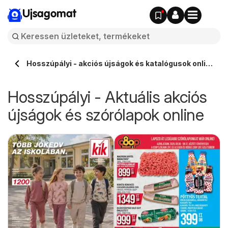
Ujsagomat
Hosszúpályi - akciós újságok és katalógusok online
⭐️
Hosszúpályi - Aktuális akciós
újságok és szórólapok online
k