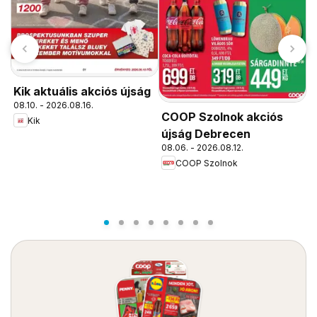
Kik aktuális akciós újság
08.10. - 2026.08.16.
COOP Szolnok akciós
Kik
újság Debrecen
P
08.06. - 2026.08.12.
COOP Szolnok
ú
0