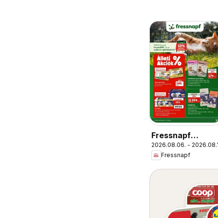
Fressnapf
2026.08.06. - 2026.08.
aktuális akciós
Fressnapf
újság