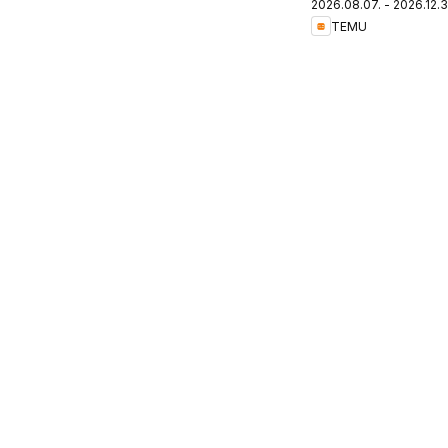
2026.08.07. - 2026.12.3
Hungary
TEMU