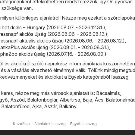
kategóriánként áttekinthetően rendszerezzük, így Ön gyorsan
e szüksége van.
milyen különleges ajánlatról! Nézze meg ezeket a szórólapoka
ot deals – Hungary (2026.08.07. - 2026.12.31.)
,
ressnapf akciós újság (2026.08.06. - 2026.08.12.)
,
ressnapf aktuális akciós újság (2026.08.06. - 2026.08.12.)
,
PatikaPlus akciós újság (2026.08.01. - 2026.08.31.)
,
phaZoo akciós újság (2026.07.16. - 2026.08.09.)
.
l és akciókról szóló naprakész információknak köszönhetőe
 és a vásárlás élvezhető élménnyé válik. Tőlünk mindig megtud
bb kedvezményeket és akciókat a Egyéb kategóriából Isaszeg
keres, nézze meg más városok ajánlatait is:
Bácsalmás
,
lgyő
,
Aszód
,
Balatonboglár
,
Albertirsa
,
Baja
,
Ács
,
Balatonalmád
,
Balatonfüred
,
Ajka
,
Ászár
,
Balkány
.
Kezdőlap
Ajánlatok Isaszeg
Egyéb Isaszeg