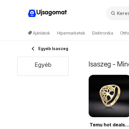
Ujsagomat
Ajánlatok
Hipermarketek
Elektronika
Otth
Egyéb Isaszeg
Isaszeg - Min
Egyéb
Temu hot deals –