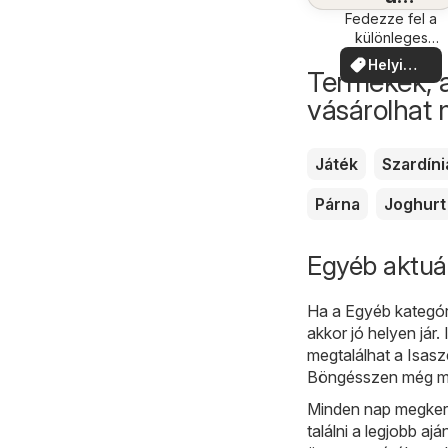
közelében
Fedezze fel a
különleges
ajánlatokat
Helyi
Termékek, 
ajánlatok
vásárolhat
Játék
Szardíni
Párna
Joghurt
Egyéb aktuál
Ha a Egyéb kategóri
akkor jó helyen jár.
megtalálhat a Isasz
Böngésszen még ma 
Minden nap megkere
találni a legjobb aj