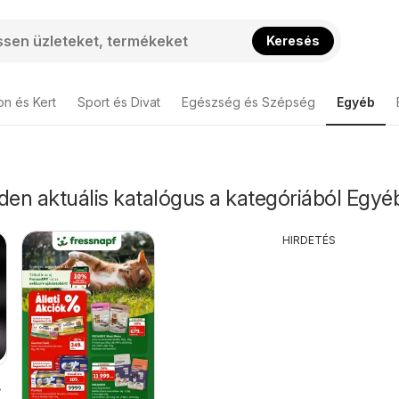
Keresés
on és Kert
Sport és Divat
Egészség és Szépség
Egyéb
den aktuális katalógus a kategóriából Egyé
HIRDETÉS