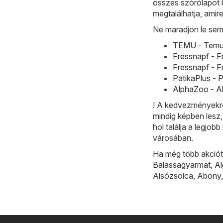
összes szórólapot 
megtalálhatja, amir
Ne maradjon le sem
TEMU - Temu h
Fressnapf - F
Fressnapf - F
PatikaPlus - 
AlphaZoo - Al
! A kedvezményekrő
mindig képben lesz,
hol találja a legjo
városában.
Ha még több akciót 
Balassagyarmat
,
A
Alsózsolca
,
Abony