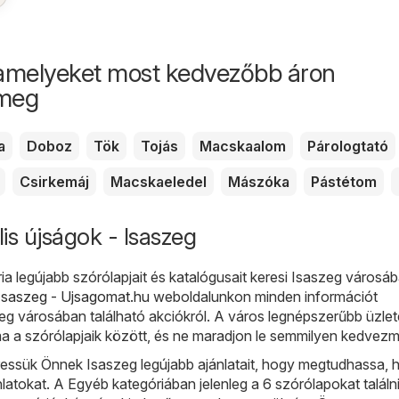
amelyeket most kedvezőbb áron
 meg
a
Doboz
Tök
Tojás
Macskaalom
Párologtató
Csirkemáj
Macskaeledel
Mászóka
Pástétom
is újságok - Isaszeg
a legújabb szórólapjait és katalógusait keresi Isaszeg városáb
Isaszeg - Ujsagomat.hu
weboldalunkon minden információt
eg városában található akciókról. A város legnépszerűbb üzlete
a szórólapjaik között, és ne maradjon le semmilyen kedvezm
ssük Önnek Isaszeg legújabb ajánlatait, hogy megtudhassa, h
ánlatokat. A Egyéb kategóriában jelenleg a 6 szórólapokat találn