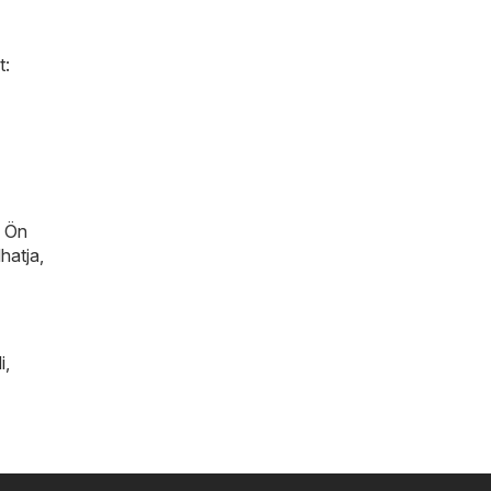
t:
n Ön
hatja,
i
,