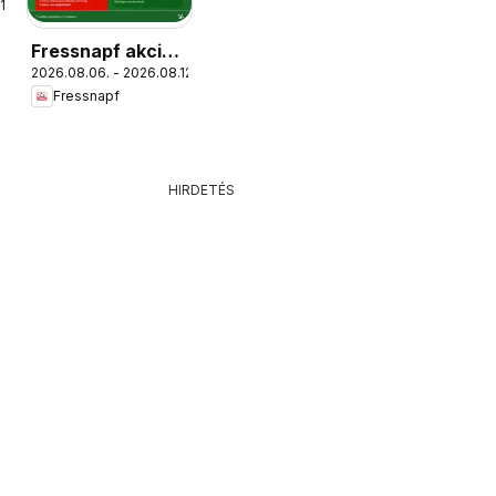
1.
Fressnapf akciós
2026.08.06. - 2026.08.12.
újság
Fressnapf
HIRDETÉS