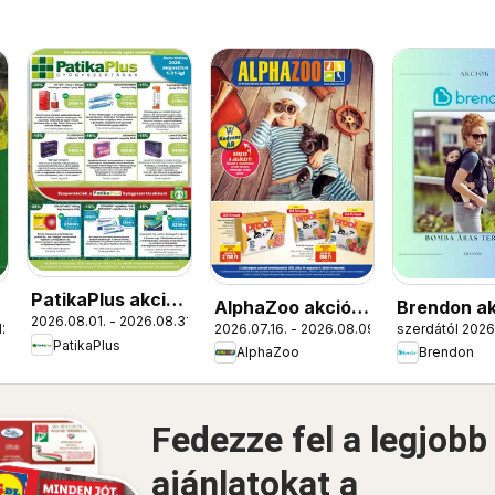
PatikaPlus akciós
AlphaZoo akciós
Brendon ak
2026.08.01. - 2026.08.31.
újság
12.
2026.07.16. - 2026.08.09.
szerdától 2026.
újság
újság
PatikaPlus
AlphaZoo
Brendon
Fedezze fel a legjobb
ajánlatokat a