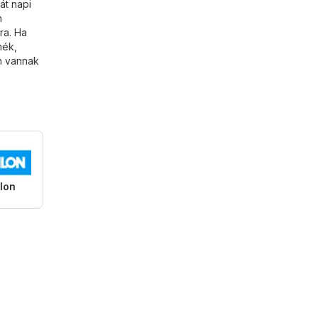
át napi
n
ra. Ha
mék,
n vannak
lon