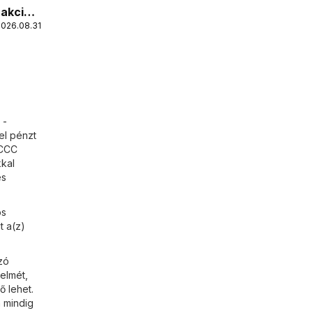
 akciós
2026.08.31.
 -
el pénzt
 CCC
kkal
és
ós
t a(z)
zó
yelmét,
ő lehet.
 mindig