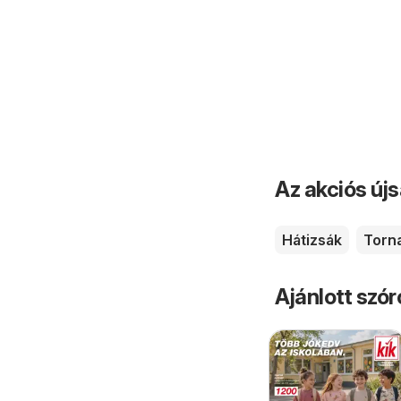
Az akciós új
Hátizsák
Torn
Ajánlott szó