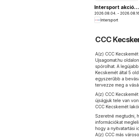
Intersport akciós
2026.08.04. - 2026.08.16
újság
Intersport
CCC Kecskem
A(z) CCC Kecskemét l
Ujsagomat.hu
oldalon
spórolhat. A legújab
Kecskemét által 5 old
egyszerűbb a bevásár
tervezze meg a vásá
A(z) CCC Kecskemét m
újságjuk tele van von
CCC Kecskemét lakóin
Szeretné megtudni, h
információkat meglel
hogy a nyitvatartási
A(z) CCC más városo