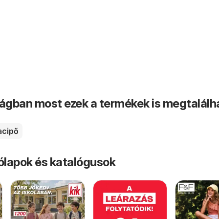
ságban most ezek a termékek is megtalálh
acipő
rólapok és katalógusok