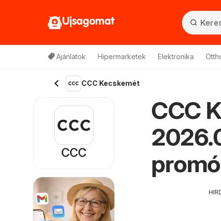
Ujsagomat
Ajánlatok
Hipermarketek
Elektronika
Otth
CCC Kecskemét
CCC K
2026.0
CCC
promó
HIR