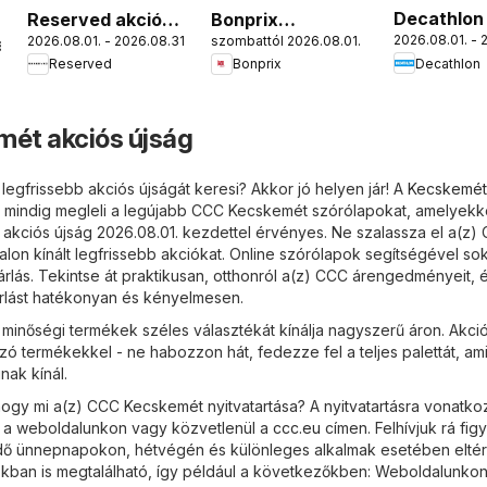
Decathlon
Reserved akciós
Bonprix
2026.08.01. - 
2026.08.01. - 2026.08.31.
szombattól 2026.08.01.
újság
újság
katalógus - New
.
Decathlon
Reserved
Bonprix
Collection
ét akciós újság
egfrissebb akciós újságát keresi? Akkor jó helyen jár! A
Kecskemét
 mindig megleli a legújabb CCC Kecskemét szórólapokat, amelyekk
b akciós újság 2026.08.01. kezdettel érvényes. Ne szalassza el a(z)
alon kínált legfrissebb akciókat. Online szórólapok segítségével so
lás. Tekintse át praktikusan, otthonról a(z) CCC árengedményeit, 
rlást hatékonyan és kényelmesen.
inőségi termékek széles választékát kínálja nagyszerű áron. Akci
zó termékekkel - ne habozzon hát, fedezze fel a teljes palettát, ami
ak kínál.
ogy mi a(z) CCC Kecskemét nyitvatartása? A nyitvatartásra vonatko
i a weboldalunkon vagy közvetlenül a
ccc.eu
címen. Felhívjuk rá fig
 idő ünnepnapokon, hétvégén és különleges alkalmak esetében eltér
kban is megtalálható, így például a következőkben: Weboldalunkon