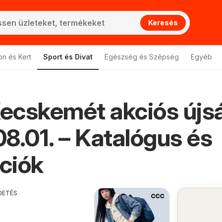
Keresés
on és Kert
Sport és Divat
Egészség és Szépség
Egyéb
ecskemét akciós újs
8.01. – Katalógus és
ciók
DETÉS