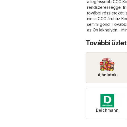
a legfrissebb CCC Ke
rendszerességgel fri
további részleteket i
nincs CCC áruház Ke
semmi gond. További ü
az Ön lakhelyén - min
További üzlet
Ajánlatok
Deichmann