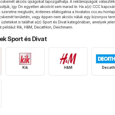
cskemét akciós újságokat lapozgathatja. A reklámújságok választék
ssítjük, így Ön egyetlen akcióról sem marad le. Ha a(z) CCC kapcsá
s szeretne megtudni, érdemes ellátogatnia a hivatalos
ccc.eu
honlap
cskemét területén, vagy éppen nem akciós náluk egy bizonyos ter
zleteket is találhat a(z)
Sport és Divat
kategóriában, amelyek jele
t például:
Kik
,
H&M
,
Decathlon
,
Deichmann
.
ek Sport és Divat
Kik
H&M
Decath