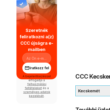
Szeretnék
feliratkozni a(z)
CCC újságra e-
mailben
Iratkozz fel
CCC Kecskem
A bejelentkezéssel
elfogadja a
felhasználási
feltételeket
és a
Kecskemét
személyes adatok
kezelését
.
További üzl