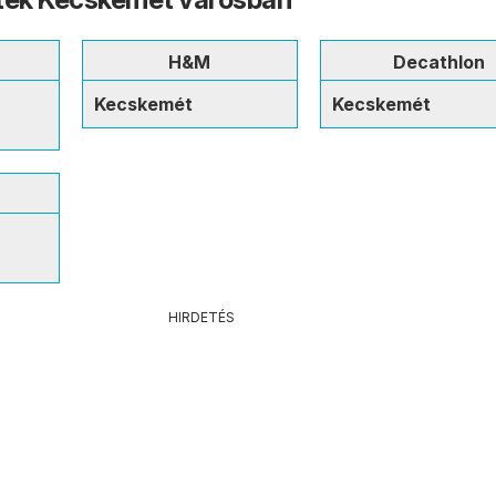
H&M
Decathlon
Kecskemét
Kecskemét
n
HIRDETÉS