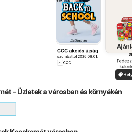
Ajánl
CCC akciós újság
szombattól 2026.08.01.
köze
Fedezze
CCC
külön
ajánla
Hely
ajá
ét – Üzletek a városban és környékén
etek Kecskemét városban