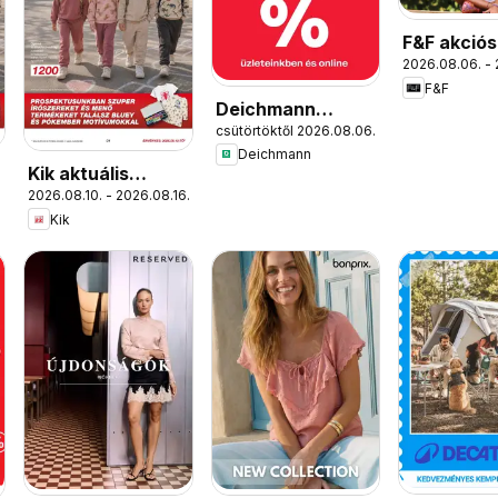
F&F akciós
2026.08.06. - 
F&F
Deichmann
csütörtöktől 2026.08.06.
akciós újság
Deichmann
Kik aktuális
2026.08.10. - 2026.08.16.
akciós újság
Kik