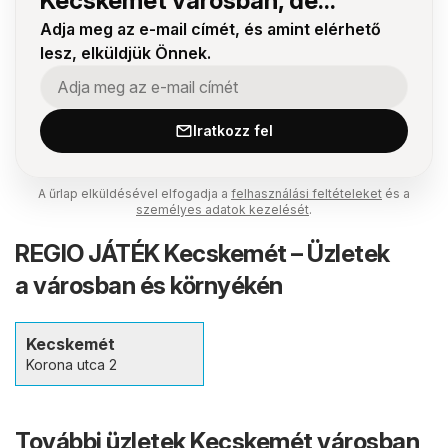
Kecskemét városban, de...
Adja meg az e-mail címét, és amint elérhető
lesz, elküldjük Önnek.
Iratkozz fel
A űrlap elküldésével elfogadja a
felhasználási feltételeket
és a
személyes adatok kezelését
.
REGIO JÁTÉK Kecskemét – Üzletek
a városban és környékén
Kecskemét
Korona utca 2
További üzletek Kecskemét városban