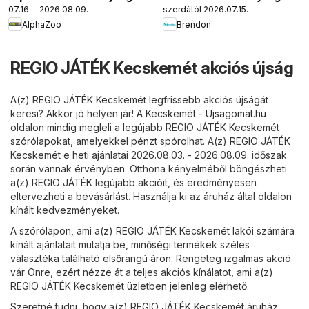
07.16. - 2026.08.09.
szerdától 2026.07.15.
AlphaZoo
Brendon
REGIO JÁTÉK Kecskemét akciós újság
A(z) REGIO JÁTÉK Kecskemét legfrissebb akciós újságát
keresi? Akkor jó helyen jár! A
Kecskemét - Ujsagomat.hu
oldalon mindig megleli a legújabb REGIO JÁTÉK Kecskemét
szórólapokat, amelyekkel pénzt spórolhat. A(z) REGIO JÁTÉK
Kecskemét e heti ajánlatai 2026.08.03. - 2026.08.09. időszak
során vannak érvényben. Otthona kényelméből böngészheti
a(z) REGIO JÁTÉK legújabb akcióit, és eredményesen
eltervezheti a bevásárlást. Használja ki az áruház által oldalon
kínált kedvezményeket.
A szórólapon, ami a(z) REGIO JÁTÉK Kecskemét lakói számára
kínált ajánlatait mutatja be, minőségi termékek széles
választéka található elsőrangú áron. Rengeteg izgalmas akció
vár Önre, ezért nézze át a teljes akciós kínálatot, ami a(z)
REGIO JÁTÉK Kecskemét üzletben jelenleg elérhető.
Szeretné tudni, hogy a(z) REGIO JÁTÉK Kecskemét áruház