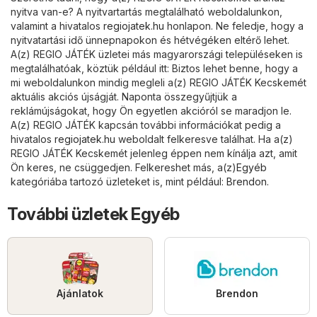
nyitva van-e? A nyitvartartás megtalálható weboldalunkon,
valamint a hivatalos
regiojatek.hu
honlapon. Ne feledje, hogy a
nyitvatartási idő ünnepnapokon és hétvégéken eltérő lehet.
A(z) REGIO JÁTÉK üzletei más magyarországi településeken is
megtalálhatóak, köztük például itt: Biztos lehet benne, hogy a
mi weboldalunkon mindig megleli a(z) REGIO JÁTÉK Kecskemét
aktuális akciós újságját. Naponta összegyűjtjük a
reklámújságokat, hogy Ön egyetlen akcióról se maradjon le.
A(z) REGIO JÁTÉK kapcsán további információkat pedig a
hivatalos
regiojatek.hu
weboldalt felkeresve találhat. Ha a(z)
REGIO JÁTÉK Kecskemét jelenleg éppen nem kínálja azt, amit
Ön keres, ne csüggedjen. Felkereshet más, a(z)
Egyéb
kategóriába tartozó üzleteket is, mint például:
Brendon
.
További üzletek Egyéb
Ajánlatok
Brendon