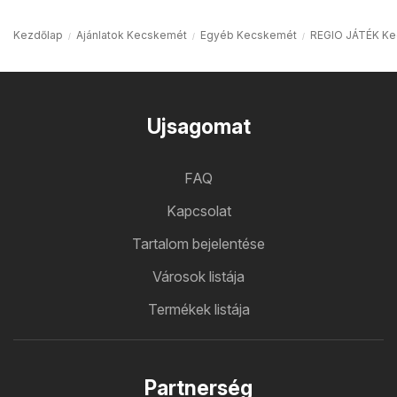
Kezdőlap
Ajánlatok Kecskemét
Egyéb Kecskemét
REGIO JÁTÉK K
Ujsagomat
FAQ
Kapcsolat
Tartalom bejelentése
Városok listája
Termékek listája
Partnerség